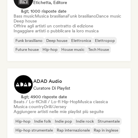
Etichetta, Editore
&gt; 1000 risposte date
Bass music
Musica brasiliana
Funk brasiliano
Dance music
Deep house
Offrire agli artisti un contratto di edizione
Ingaggiare artisti o pubblicare la loro musica
Funk brasiliano
Deep house
Elettronica
Elettropop
Future house
Hip-hop
House music
Tech House
ADAD Audio
Curatore Di Playlist
&gt; 4900 risposte date
Beats / Lo-fi
Chill / Lo-fi Hip-Hop
Musica classica
Musica country
Drill/Jersey
Aggiungere artisti nelle mie playlist più seguite
Hip-hop
Indie folk
Indie pop
Indie rock
Strumentale
Hip-hop strumentale
Rap internazionale
Rap in inglese