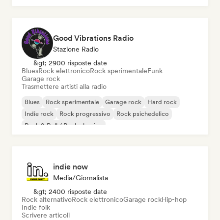
Good Vibrations Radio
Stazione Radio
&gt; 2900 risposte date
Blues
Rock elettronico
Rock sperimentale
Funk
Garage rock
Trasmettere artisti alla radio
Blues
Rock sperimentale
Garage rock
Hard rock
Indie rock
Rock progressivo
Rock psichedelico
Rock & Roll / Rock classico
indie now
Media/Giornalista
&gt; 2400 risposte date
Rock alternativo
Rock elettronico
Garage rock
Hip-hop
Indie folk
Scrivere articoli