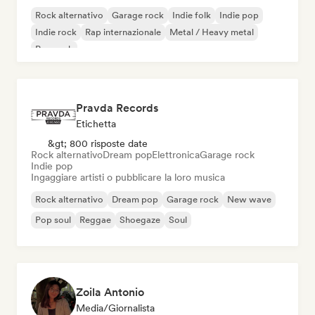
Rock alternativo
Garage rock
Indie folk
Indie pop
Indie rock
Rap internazionale
Metal / Heavy metal
Pop rock
Pravda Records
Etichetta
&gt; 800 risposte date
Rock alternativo
Dream pop
Elettronica
Garage rock
Indie pop
Ingaggiare artisti o pubblicare la loro musica
Rock alternativo
Dream pop
Garage rock
New wave
Pop soul
Reggae
Shoegaze
Soul
Zoila Antonio
Media/Giornalista