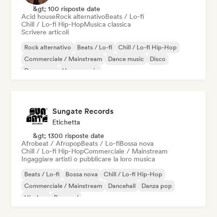
&gt; 100 risposte date
Acid house
Rock alternativo
Beats / Lo-fi
Chill / Lo-fi Hip-Hop
Musica classica
Scrivere articoli
Rock alternativo
Beats / Lo-fi
Chill / Lo-fi Hip-Hop
Commerciale / Mainstream
Dance music
Disco
Dream pop
House music
Sungate Records
Etichetta
&gt; 1300 risposte date
Afrobeat / Afropop
Beats / Lo-fi
Bossa nova
Chill / Lo-fi Hip-Hop
Commerciale / Mainstream
Ingaggiare artisti o pubblicare la loro musica
Beats / Lo-fi
Bossa nova
Chill / Lo-fi Hip-Hop
Commerciale / Mainstream
Dancehall
Danza pop
Hip-hop
Pop soul