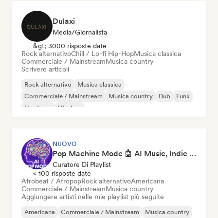
Dulaxi
Media/Giornalista
&gt; 3000 risposte date
Rock alternativo
Chill / Lo-fi Hip-Hop
Musica classica
Commerciale / Mainstream
Musica country
Scrivere articoli
Rock alternativo
Musica classica
Commerciale / Mainstream
Musica country
Dub
Funk
Hardcore
Hip-hop
NUOVO
Pop Machine Mode 🤖 AI Music, Indie Pop & Dream Pop
Curatore Di Playlist
< 100 risposte date
Afrobeat / Afropop
Rock alternativo
Americana
Commerciale / Mainstream
Musica country
Aggiungere artisti nelle mie playlist più seguite
Americana
Commerciale / Mainstream
Musica country