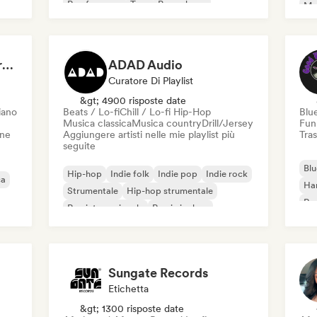
Rap francese
Trap
Pop urbano
Met
Chill / Lo-fi Hip-Hop
Roc
Dreamers Island Entertainment
ADAD Audio
Curatore Di Playlist
&gt; 4900 risposte date
iano
Beats / Lo-fi
Chill / Lo-fi Hip-Hop
Blu
Musica classica
Musica country
Drill/Jersey
Fun
one
Aggiungere artisti nelle mie playlist più
Tras
seguite
Blu
Hip-hop
Indie folk
Indie pop
Indie rock
ca
Ha
Strumentale
Hip-hop strumentale
Roc
Rap internazionale
Rap in inglese
Roc
Sungate Records
Etichetta
&gt; 1300 risposte date