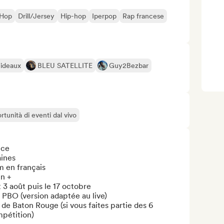
 Hop
Drill/Jersey
Hip-hop
Iperpop
Rap francese
Rideaux
BLEU SATELLITE
Guy2Bezbar
rtunità di eventi dal vivo
ce

ines

 en français

n +

t 3 août puis le 17 octobre

PBO (version adaptée au live)

de Baton Rouge (si vous faites partie des 6 
pétition)
