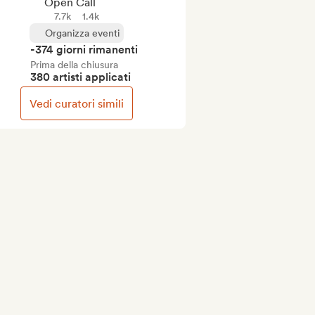
Open Call
7.7k
1.4k
Organizza eventi
-374 giorni rimanenti
Prima della chiusura
380 artisti applicati
Vedi curatori simili