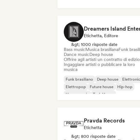
Etichetta, Editore
&gt; 1000 risposte date
Bass music
Musica brasiliana
Funk brasil
Dance music
Deep house
Offrire agli artisti un contratto di edizi
Ingaggiare artisti o pubblicare la loro
musica
Funk brasiliano
Deep house
Elettroni
Elettropop
Future house
Hip-hop
House music
Tech House
Pravda Records
Etichetta
&gt; 800 risposte date