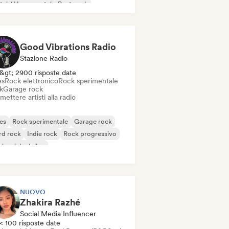
al / Heavy metal
Post punk
k & Roll / Rock classico
Good Vibrations Radio
Stazione Radio
&gt; 2900 risposte date
es
Rock elettronico
Rock sperimentale
k
Garage rock
mettere artisti alla radio
es
Rock sperimentale
Garage rock
rd rock
Indie rock
Rock progressivo
k psichedelico
k & Roll / Rock classico
NUOVO
Zhakira Razhé
Social Media Influencer
< 100 risposte date