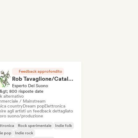
Feedback approfondito
Rob Tavaglione/Catalyst Recording
Esperto Del Suono
&gt; 800 risposte date
k alternativo
merciale / Mainstream
ica country
Dream pop
Elettronica
ire agli artisti un feedback dettagliato
 loro suono/produzione
ttronica
Rock sperimentale
Indie folk
ie pop
Indie rock