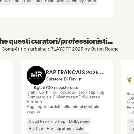
music
Indie folk
Indie rock
Metal / Heavy metal
e questi curatori/professionisti...
 🇫🇷 Compétition urbaine : PLAYOFF 2025 by Baton Rouge
RAP FRANÇAIS 2026 🔥🇫🇷 (Way Records)
Curatore Di Playlist
&gt; 5700 risposte date
Chill / Lo-fi Hip-Hop
Cloud Rap / Hip Hop
Roc
Commerciale / Mainstream
Drill/Jersey
Com
Hip-hop
Mus
Aggiungere artisti nelle mie playlist più
Forn
seguite
sul
Cloud Rap / Hip Hop
Drill/Jersey
Ele
Hip-hop
Hip-hop strumentale
Ind