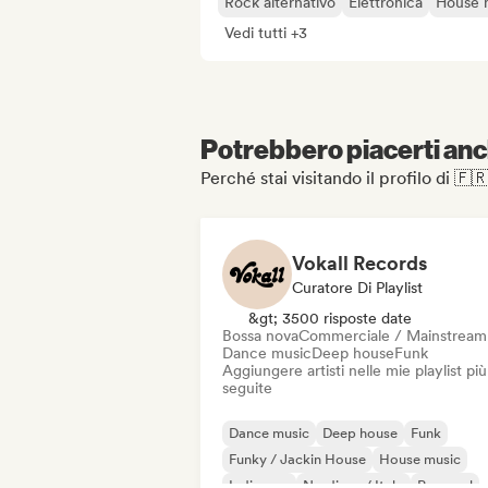
Rock alternativo
Elettronica
House 
Vedi tutti +3
Potrebbero piacerti anch
Perché stai visitando il profilo di
Vokall Records
Curatore Di Playlist
&gt; 3500 risposte date
Bossa nova
Commerciale / Mainstream
Dance music
Deep house
Funk
Aggiungere artisti nelle mie playlist più
seguite
Dance music
Deep house
Funk
Funky / Jackin House
House music
Indie pop
Nu-disco / Italo
Pop soul