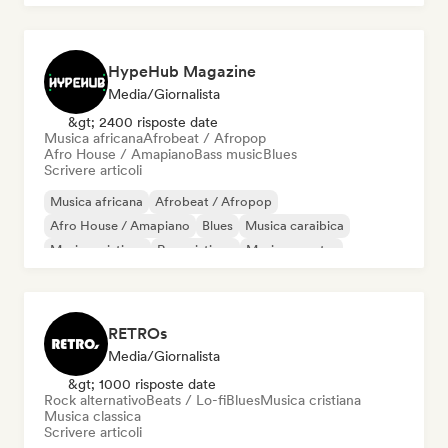
HypeHub Magazine
Media/Giornalista
&gt; 2400 risposte date
Musica africana
Afrobeat / Afropop
Afro House / Amapiano
Bass music
Blues
Scrivere articoli
Musica africana
Afrobeat / Afropop
Afro House / Amapiano
Blues
Musica caraibica
Musica cristiana
Rap cristiano
Musica country
RETROs
Media/Giornalista
&gt; 1000 risposte date
Rock alternativo
Beats / Lo-fi
Blues
Musica cristiana
Musica classica
Scrivere articoli