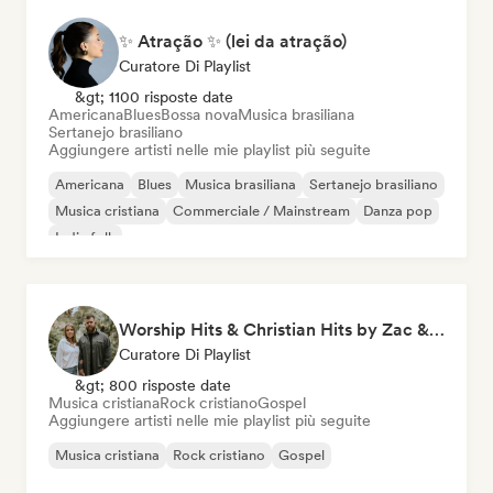
✨ Atração ✨ (lei da atração)
Curatore Di Playlist
&gt; 1100 risposte date
Americana
Blues
Bossa nova
Musica brasiliana
Sertanejo brasiliano
Aggiungere artisti nelle mie playlist più seguite
Americana
Blues
Musica brasiliana
Sertanejo brasiliano
Musica cristiana
Commerciale / Mainstream
Danza pop
Indie folk
Worship Hits & Christian Hits by Zac & Mikaela
Curatore Di Playlist
&gt; 800 risposte date
Musica cristiana
Rock cristiano
Gospel
Aggiungere artisti nelle mie playlist più seguite
Musica cristiana
Rock cristiano
Gospel