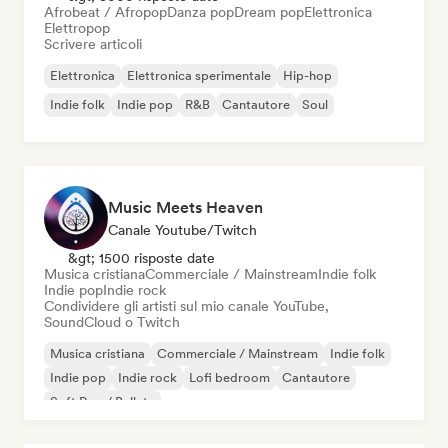
Afrobeat / Afropop
Danza pop
Dream pop
Elettronica
Elettropop
Scrivere articoli
Elettronica
Elettronica sperimentale
Hip-hop
Indie folk
Indie pop
R&B
Cantautore
Soul
Music Meets Heaven
Canale Youtube/Twitch
&gt; 1500 risposte date
Musica cristiana
Commerciale / Mainstream
Indie folk
Indie pop
Indie rock
Condividere gli artisti sul mio canale YouTube,
SoundCloud o Twitch
Musica cristiana
Commerciale / Mainstream
Indie folk
Indie pop
Indie rock
Lofi bedroom
Cantautore
Soft Pop / Ballata