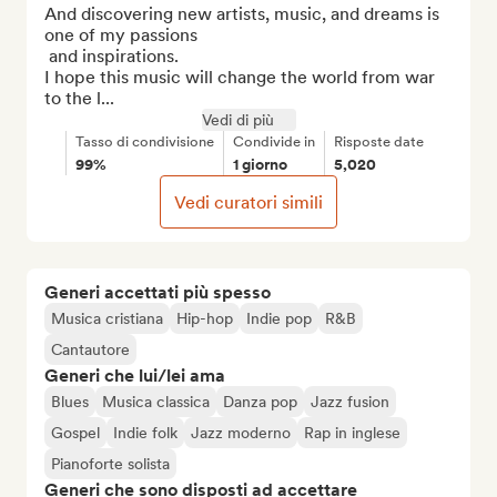
And discovering new artists, music, and dreams is 
one of my passions

 and inspirations.

I hope this music will change the world from war 
to the l...
Vedi di più
Tasso di condivisione
Condivide in
Risposte date
99%
1 giorno
5,020
Vedi curatori simili
Generi accettati più spesso
Musica cristiana
Hip-hop
Indie pop
R&B
Cantautore
Generi che lui/lei ama
Blues
Musica classica
Danza pop
Jazz fusion
Gospel
Indie folk
Jazz moderno
Rap in inglese
Pianoforte solista
Generi che sono disposti ad accettare