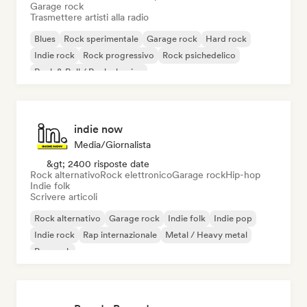
Garage rock
Trasmettere artisti alla radio
Blues
Rock sperimentale
Garage rock
Hard rock
Indie rock
Rock progressivo
Rock psichedelico
Rock & Roll / Rock classico
indie now
Media/Giornalista
&gt; 2400 risposte date
Rock alternativo
Rock elettronico
Garage rock
Hip-hop
Indie folk
Scrivere articoli
Rock alternativo
Garage rock
Indie folk
Indie pop
Indie rock
Rap internazionale
Metal / Heavy metal
Pop rock