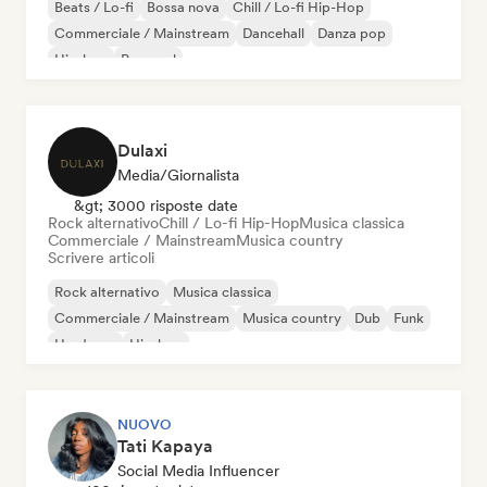
Beats / Lo-fi
Bossa nova
Chill / Lo-fi Hip-Hop
Commerciale / Mainstream
Dancehall
Danza pop
Hip-hop
Pop soul
Dulaxi
Media/Giornalista
&gt; 3000 risposte date
Rock alternativo
Chill / Lo-fi Hip-Hop
Musica classica
Commerciale / Mainstream
Musica country
Scrivere articoli
Rock alternativo
Musica classica
Commerciale / Mainstream
Musica country
Dub
Funk
Hardcore
Hip-hop
NUOVO
Tati Kapaya
Social Media Influencer