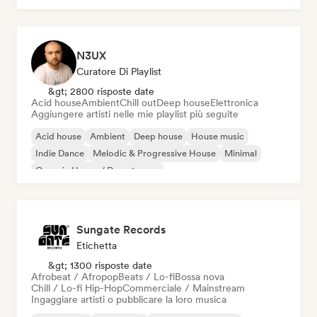
N3UX
Curatore Di Playlist
&gt; 2800 risposte date
Acid house
Ambient
Chill out
Deep house
Elettronica
Aggiungere artisti nelle mie playlist più seguite
Acid house
Ambient
Deep house
House music
Indie Dance
Melodic & Progressive House
Minimal
Organic House / Downtempo
Sungate Records
Etichetta
&gt; 1300 risposte date
Afrobeat / Afropop
Beats / Lo-fi
Bossa nova
Chill / Lo-fi Hip-Hop
Commerciale / Mainstream
Ingaggiare artisti o pubblicare la loro musica