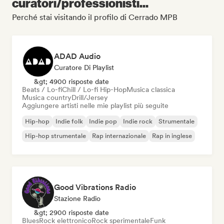
curatori/professionisti...
Perché stai visitando il profilo di Cerrado MPB
ADAD Audio
Curatore Di Playlist
&gt; 4900 risposte date
Beats / Lo-fi
Chill / Lo-fi Hip-Hop
Musica classica
Musica country
Drill/Jersey
Aggiungere artisti nelle mie playlist più seguite
Hip-hop
Indie folk
Indie pop
Indie rock
Strumentale
Hip-hop strumentale
Rap internazionale
Rap in inglese
Good Vibrations Radio
Stazione Radio
&gt; 2900 risposte date
Blues
Rock elettronico
Rock sperimentale
Funk