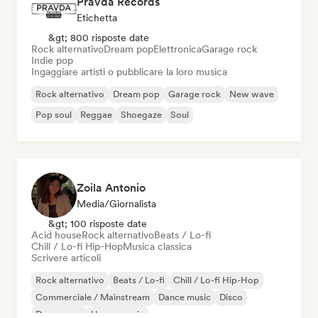
Pravda Records
Etichetta
&gt; 800 risposte date
Rock alternativo
Dream pop
Elettronica
Garage rock
Indie pop
Ingaggiare artisti o pubblicare la loro musica
Rock alternativo
Dream pop
Garage rock
New wave
Pop soul
Reggae
Shoegaze
Soul
Zoila Antonio
Media/Giornalista
&gt; 100 risposte date
Acid house
Rock alternativo
Beats / Lo-fi
Chill / Lo-fi Hip-Hop
Musica classica
Scrivere articoli
Rock alternativo
Beats / Lo-fi
Chill / Lo-fi Hip-Hop
Commerciale / Mainstream
Dance music
Disco
Dream pop
House music