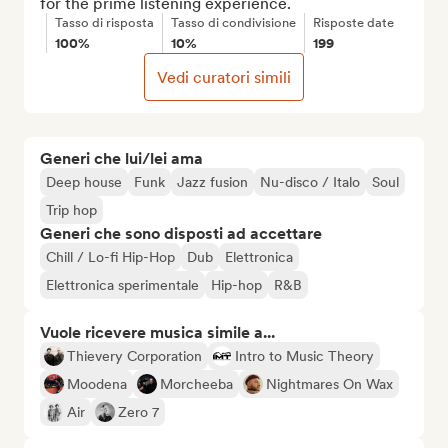
for the prime listening experience.
Tasso di risposta
Tasso di condivisione
Risposte date
100%
10%
199
Vedi curatori simili
Generi che lui/lei ama
Deep house
Funk
Jazz fusion
Nu-disco / Italo
Soul
Trip hop
Generi che sono disposti ad accettare
Chill / Lo-fi Hip-Hop
Dub
Elettronica
Elettronica sperimentale
Hip-hop
R&B
Vuole ricevere musica simile a...
Thievery Corporation
Intro to Music Theory
Moodena
Morcheeba
Nightmares On Wax
Air
Zero 7