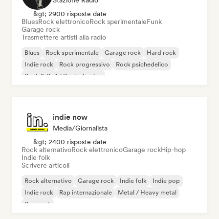
Stazione Radio
&gt; 2900 risposte date
Blues
Rock elettronico
Rock sperimentale
Funk
Garage rock
Trasmettere artisti alla radio
Blues
Rock sperimentale
Garage rock
Hard rock
Indie rock
Rock progressivo
Rock psichedelico
Rock & Roll / Rock classico
indie now
Media/Giornalista
&gt; 2400 risposte date
Rock alternativo
Rock elettronico
Garage rock
Hip-hop
Indie folk
Scrivere articoli
Rock alternativo
Garage rock
Indie folk
Indie pop
Indie rock
Rap internazionale
Metal / Heavy metal
Pop rock