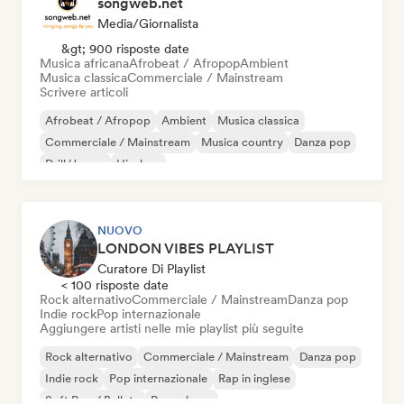
songweb.net
Media/Giornalista
&gt; 900 risposte date
Musica africana
Afrobeat / Afropop
Ambient
Musica classica
Commerciale / Mainstream
Scrivere articoli
Afrobeat / Afropop
Ambient
Musica classica
Commerciale / Mainstream
Musica country
Danza pop
Drill/Jersey
Hip-hop
NUOVO
LONDON VIBES PLAYLIST
Curatore Di Playlist
< 100 risposte date
Rock alternativo
Commerciale / Mainstream
Danza pop
Indie rock
Pop internazionale
Aggiungere artisti nelle mie playlist più seguite
Rock alternativo
Commerciale / Mainstream
Danza pop
Indie rock
Pop internazionale
Rap in inglese
Soft Pop / Ballata
Pop urbano