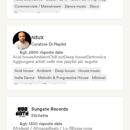
Commerciale / Mainstream
Dance music
Disco
Dream pop
House music
N3UX
Curatore Di Playlist
&gt; 2800 risposte date
Acid house
Ambient
Chill out
Deep house
Elettronica
Aggiungere artisti nelle mie playlist più seguite
Acid house
Ambient
Deep house
House music
Indie Dance
Melodic & Progressive House
Minimal
Organic House / Downtempo
Sungate Records
Etichetta
&gt; 1300 risposte date
Afrobeat / Afropop
Beats / Lo-fi
Bossa nova