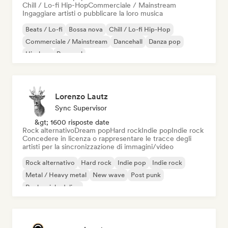
Chill / Lo-fi Hip-Hop
Commerciale / Mainstream
Ingaggiare artisti o pubblicare la loro musica
Beats / Lo-fi
Bossa nova
Chill / Lo-fi Hip-Hop
Commerciale / Mainstream
Dancehall
Danza pop
Hip-hop
Pop soul
Lorenzo Lautz
Sync Supervisor
&gt; 1600 risposte date
Rock alternativo
Dream pop
Hard rock
Indie pop
Indie rock
Concedere in licenza o rappresentare le tracce degli
artisti per la sincronizzazione di immagini/video
Rock alternativo
Hard rock
Indie pop
Indie rock
Metal / Heavy metal
New wave
Post punk
Rock psichedelico