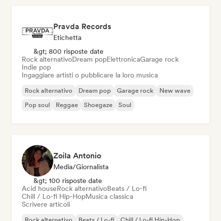
Pravda Records
Etichetta
&gt; 800 risposte date
Rock alternativo
Dream pop
Elettronica
Garage rock
Indie pop
Ingaggiare artisti o pubblicare la loro musica
Rock alternativo
Dream pop
Garage rock
New wave
Pop soul
Reggae
Shoegaze
Soul
Zoila Antonio
Media/Giornalista
&gt; 100 risposte date
Acid house
Rock alternativo
Beats / Lo-fi
Chill / Lo-fi Hip-Hop
Musica classica
Scrivere articoli
Rock alternativo
Beats / Lo-fi
Chill / Lo-fi Hip-Hop