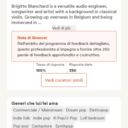
Brigitte Blanchard is a versatile audio engineer, 
songwriter and artist with a background in classical 
violin. Growing up overseas in Belgium and being 
immersed in ...
Vedi di più
Nota di Groover
Nell'ambito del programma di feedback dettagliato,
questo professionista si impegna a fornire oltre 250
parole di feedback approfondito e costruttivo.
Tasso di risposta
Risposte date
100%
350
Vedi curatori simili
Generi che lui/lei ama
Commerciale / Mainstream
Dream pop
Elettropop
Indie folk
Indie pop
K-Pop/J-Pop
Lofi bedroom
Pop soul
Cantautore
Synthpop