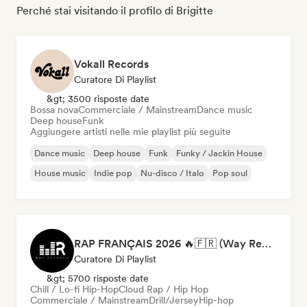
Perché stai visitando il profilo di Brigitte
Vokall Records
Curatore Di Playlist
&gt; 3500 risposte date
Bossa nova
Commerciale / Mainstream
Dance music
Deep house
Funk
Aggiungere artisti nelle mie playlist più seguite
Dance music
Deep house
Funk
Funky / Jackin House
House music
Indie pop
Nu-disco / Italo
Pop soul
RAP FRANÇAIS 2026 🔥🇫🇷 (Way Records)
Curatore Di Playlist
&gt; 5700 risposte date
Chill / Lo-fi Hip-Hop
Cloud Rap / Hip Hop
Commerciale / Mainstream
Drill/Jersey
Hip-hop