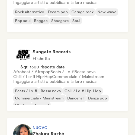
Ingaggiare artisti o pubblicare la loro musica
Rock alternativo
Dream pop
Garage rock
New wave
Pop soul
Reggae
Shoegaze
Soul
Sungate Records
Etichetta
&gt; 1300 risposte date
Afrobeat / Afropop
Beats / Lo-fi
Bossa nova
Chill / Lo-fi Hip-Hop
Commerciale / Mainstream
Ingaggiare artisti o pubblicare la loro musica
Beats / Lo-fi
Bossa nova
Chill / Lo-fi Hip-Hop
Commerciale / Mainstream
Dancehall
Danza pop
Hip-hop
Pop soul
NUOVO
Zhakira Razhé