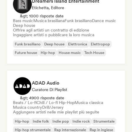
Dreamers Island Entertainment
Etichetta, Editore
&gt; 1000 risposte date
Bass music
Musica brasiliana
Funk brasiliano
Dance music
Deep house
Offrire agli artisti un contratto di edizione
Ingaggiare artisti o pubblicare la loro musica
Funk brasiliano
Deep house
Elettronica
Elettropop
Future house
Hip-hop
House music
Tech House
ADAD Audio
Curatore Di Playlist
&gt; 4900 risposte date
Beats / Lo-fi
Chill / Lo-fi Hip-Hop
Musica classica
Musica country
Drill/Jersey
Aggiungere artisti nelle mie playlist più seguite
Hip-hop
Indie folk
Indie pop
Indie rock
Strumentale
Hip-hop strumentale
Rap internazionale
Rap in inglese