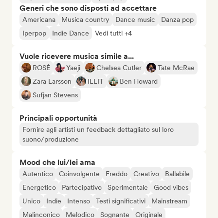
Generi che sono disposti ad accettare
Americana
Musica country
Dance music
Danza pop
Iperpop
Indie Dance
Vedi tutti +4
Vuole ricevere musica simile a...
ROSÉ
Yaeji
Chelsea Cutler
Tate McRae
Zara Larsson
ILLIT
Ben Howard
Sufjan Stevens
Principali opportunità
Fornire agli artisti un feedback dettagliato sul loro
suono/produzione
Mood che lui/lei ama
Autentico
Coinvolgente
Freddo
Creativo
Ballabile
Energetico
Partecipativo
Sperimentale
Good vibes
Unico
Indie
Intenso
Testi significativi
Mainstream
Malinconico
Melodico
Sognante
Originale