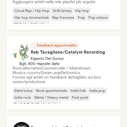
Aggiungere artisti nelle mie playlist più seguite
Cloud Rap / Hip Hop
Drill/Jersey
Hip-hop
Hip-hop strumentale
Rap francese
Trap
Pop urbano
Chill / Lo-fi Hip-Hop
Feedback approfondito
Rob Tavaglione/Catalyst Recording
Esperto Del Suono
&gt; 800 risposte date
Rock alternativo
Commerciale / Mainstream
Musica country
Dream pop
Elettronica
Fornire agli artisti un feedback dettagliato sul loro
suono/produzione
Elettronica
Rock sperimentale
Indie folk
Indie pop
Indie rock
Metal / Heavy metal
Post punk
Rock & Roll / Rock classico