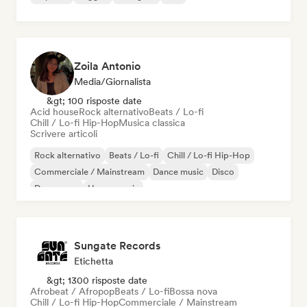
Zoila Antonio
Media/Giornalista
&gt; 100 risposte date
Acid house
Rock alternativo
Beats / Lo-fi
Chill / Lo-fi Hip-Hop
Musica classica
Scrivere articoli
Rock alternativo
Beats / Lo-fi
Chill / Lo-fi Hip-Hop
Commerciale / Mainstream
Dance music
Disco
Dream pop
House music
Sungate Records
Etichetta
&gt; 1300 risposte date
Afrobeat / Afropop
Beats / Lo-fi
Bossa nova
Chill / Lo-fi Hip-Hop
Commerciale / Mainstream