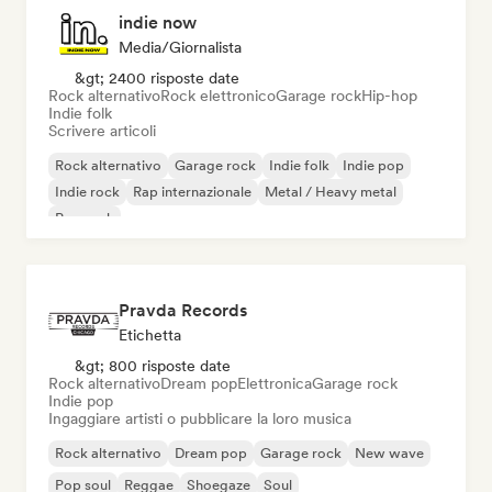
indie now
Media/Giornalista
&gt; 2400 risposte date
Rock alternativo
Rock elettronico
Garage rock
Hip-hop
Indie folk
Scrivere articoli
Rock alternativo
Garage rock
Indie folk
Indie pop
Indie rock
Rap internazionale
Metal / Heavy metal
Pop rock
Pravda Records
Etichetta
&gt; 800 risposte date
Rock alternativo
Dream pop
Elettronica
Garage rock
Indie pop
Ingaggiare artisti o pubblicare la loro musica
Rock alternativo
Dream pop
Garage rock
New wave
Pop soul
Reggae
Shoegaze
Soul