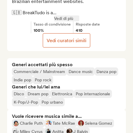
Brazilian entertainment websites.

🇬🇧 BreakTudo is a...
Vedi di più
Tasso di condivisione
Risposte date
100%
410
Vedi curatori simili
Generi accettati più spesso
Commerciale / Mainstream
Dance music
Danza pop
Indie pop
Pop rock
Generi che lui/lei ama
Disco
Dream pop
Elettronica
Pop internazionale
K-Pop/J-Pop
Pop urbano
Vuole ricevere musica simile a...
Charlie Puth
Tate McRae
Selena Gomez
Miley Cyrus
Anitta
J Balvin