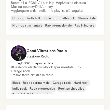
Beats / Lo-fi
Chill / Lo-fi Hip-Hop
Musica classica
Musica country
Drill/Jersey
Aggiungere artisti nelle mie playlist più seguite
Hip-hop
Indie folk
Indie pop
Indie rock
Strumentale
Hip-hop strumentale
Rap internazionale
Rap in inglese
Good Vibrations Radio
Stazione Radio
&gt; 2900 risposte date
Blues
Rock elettronico
Rock sperimentale
Funk
Garage rock
Trasmettere artisti alla radio
Blues
Rock sperimentale
Garage rock
Hard rock
Indie rock
Rock progressivo
Rock psichedelico
Rock & Roll / Rock classico