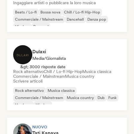
Ingaggiare artisti o pubblicare la loro musica
Beats / Lo-fi
Bossa nova
Chill / Lo-fi Hip-Hop
Commerciale / Mainstream
Dancehall
Danza pop
Hip-hop
Pop soul
Dulaxi
Media/Giornalista
&gt; 3000 risposte date
Rock alternativo
Chill / Lo-fi Hip-Hop
Musica classica
Commerciale / Mainstream
Musica country
Scrivere articoli
Rock alternativo
Musica classica
Commerciale / Mainstream
Musica country
Dub
Funk
Hardcore
Hip-hop
NUOVO
Tati Kapaya