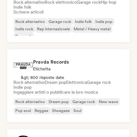
Rock alternativo
Rock elettronico
Garage rock
Hip-hop
Indie folk
Scrivere articoli
Rock alternativo
Garage rock
Indie folk
Indie pop
Indie rock
Rap internazionale
Metal / Heavy metal
Pop rock
Pravda Records
Etichetta
&gt; 800 risposte date
Rock alternativo
Dream pop
Elettronica
Garage rock
Indie pop
Ingaggiare artisti o pubblicare la loro musica
Rock alternativo
Dream pop
Garage rock
New wave
Pop soul
Reggae
Shoegaze
Soul