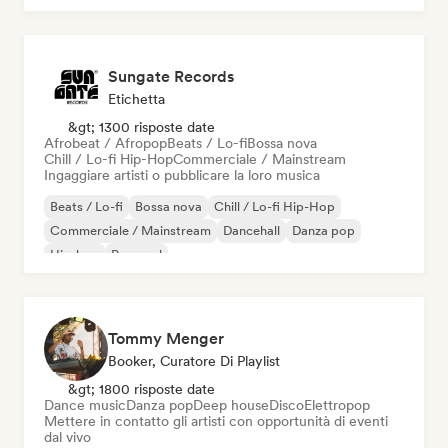
Sungate Records
Etichetta
&gt; 1300 risposte date
Afrobeat / Afropop
Beats / Lo-fi
Bossa nova
Chill / Lo-fi Hip-Hop
Commerciale / Mainstream
Ingaggiare artisti o pubblicare la loro musica
Beats / Lo-fi
Bossa nova
Chill / Lo-fi Hip-Hop
Commerciale / Mainstream
Dancehall
Danza pop
Hip-hop
Pop soul
Tommy Menger
Booker, Curatore Di Playlist
&gt; 1800 risposte date
Dance music
Danza pop
Deep house
Disco
Elettropop
Mettere in contatto gli artisti con opportunità di eventi
dal vivo