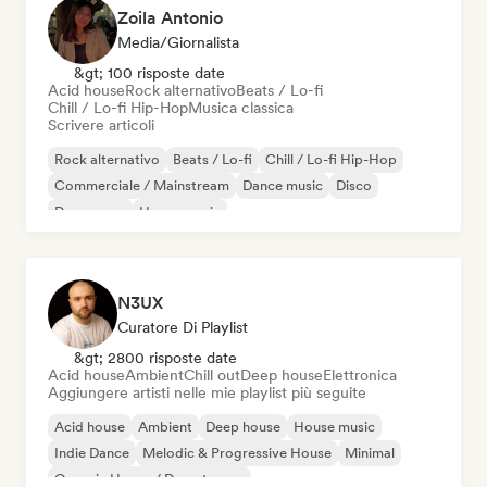
Zoila Antonio
Media/Giornalista
&gt; 100 risposte date
Acid house
Rock alternativo
Beats / Lo-fi
Chill / Lo-fi Hip-Hop
Musica classica
Scrivere articoli
Rock alternativo
Beats / Lo-fi
Chill / Lo-fi Hip-Hop
Commerciale / Mainstream
Dance music
Disco
Dream pop
House music
N3UX
Curatore Di Playlist
&gt; 2800 risposte date
Acid house
Ambient
Chill out
Deep house
Elettronica
Aggiungere artisti nelle mie playlist più seguite
Acid house
Ambient
Deep house
House music
Indie Dance
Melodic & Progressive House
Minimal
Organic House / Downtempo