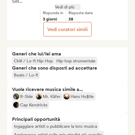
Sin...
Vedi di più
Risponde in
Risposte date
3 giorni
38
Vedi curatori simili
Generi che lui/lei ama
Chill / Lo-fi Hip-Hop
Hip-hop strumentale
Generi che sono disposti ad accettare
Beats / Lo-fi
Vuole ricevere musica simile a...
B-Side
Mr. Käfer
Hans Hu$tle
Cap Kendricks
Principali opportunità
Ingaggiare artisti o pubblicare la loro musica
Aggiungere artisti nelle mie playlist più seguite