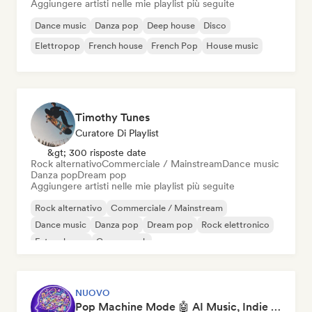
Aggiungere artisti nelle mie playlist più seguite
Dance music
Danza pop
Deep house
Disco
Elettropop
French house
French Pop
House music
Timothy Tunes
Curatore Di Playlist
&gt; 300 risposte date
Rock alternativo
Commerciale / Mainstream
Dance music
Danza pop
Dream pop
Aggiungere artisti nelle mie playlist più seguite
Rock alternativo
Commerciale / Mainstream
Dance music
Danza pop
Dream pop
Rock elettronico
Future house
Garage rock
NUOVO
Pop Machine Mode 🤖 AI Music, Indie Pop & Dream Pop