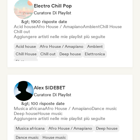
Electro Chill Pop
Curatore Di Playlist
&gt; 1900 risposte date
Acid house
Afro House / Amapiano
Ambient
Chill House
Chill out
Aggiungere artisti nelle mie playlist più seguite
Acid house
Afro House / Amapiano
Ambient
Chill House
Chill out
Deep house
Elettronica
Elettropop
Alex SIDEBET
Curatore Di Playlist
&gt; 100 risposte date
Musica africana
Afro House / Amapiano
Dance music
Deep house
House music
Aggiungere artisti nelle mie playlist più seguite
Musica africana
Afro House / Amapiano
Deep house
Dance music
House music