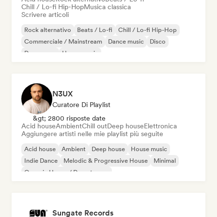
Chill / Lo-fi Hip-Hop
Musica classica
Scrivere articoli
Rock alternativo
Beats / Lo-fi
Chill / Lo-fi Hip-Hop
Commerciale / Mainstream
Dance music
Disco
Dream pop
House music
N3UX
Curatore Di Playlist
&gt; 2800 risposte date
Acid house
Ambient
Chill out
Deep house
Elettronica
Aggiungere artisti nelle mie playlist più seguite
Acid house
Ambient
Deep house
House music
Indie Dance
Melodic & Progressive House
Minimal
Organic House / Downtempo
Sungate Records