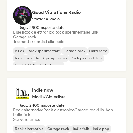
Good Vibrations Radio
Stazione Radio
&gt; 2900 risposte date
Blues
Rock elettronico
Rock sperimentale
Funk
Garage rock
Trasmettere artisti alla radio
Blues
Rock sperimentale
Garage rock
Hard rock
Indie rock
Rock progressivo
Rock psichedelico
Rock & Roll / Rock classico
indie now
Media/Giornalista
&gt; 2400 risposte date
Rock alternativo
Rock elettronico
Garage rock
Hip-hop
Indie folk
Scrivere articoli
Rock alternativo
Garage rock
Indie folk
Indie pop