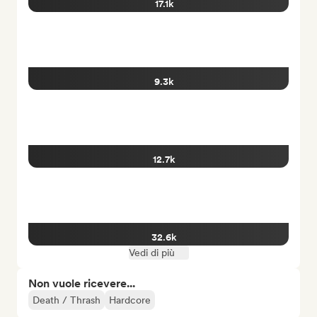
17.1k
9.3k
12.7k
32.6k
Vedi di più
Non vuole ricevere...
Death / Thrash
Hardcore