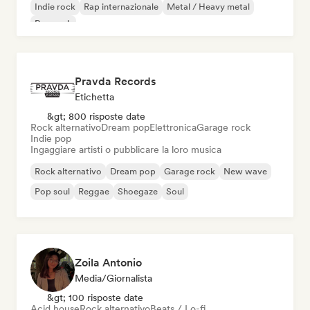
Indie rock
Rap internazionale
Metal / Heavy metal
Pop rock
Pravda Records
Etichetta
&gt; 800 risposte date
Rock alternativo
Dream pop
Elettronica
Garage rock
Indie pop
Ingaggiare artisti o pubblicare la loro musica
Rock alternativo
Dream pop
Garage rock
New wave
Pop soul
Reggae
Shoegaze
Soul
Zoila Antonio
Media/Giornalista
&gt; 100 risposte date
Acid house
Rock alternativo
Beats / Lo-fi