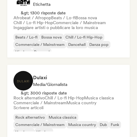
Etichetta
&gt; 1300 risposte date
Afrobeat / Afropop
Beats / Lo-fi
Bossa nova
Chill / Lo-fi Hip-Hop
Commerciale / Mainstream
Ingaggiare artisti o pubblicare la loro musica
Beats / Lo-fi
Bossa nova
Chill / Lo-fi Hip-Hop
Commerciale / Mainstream
Dancehall
Danza pop
Hip-hop
Pop soul
Dulaxi
Media/Giornalista
&gt; 3000 risposte date
Rock alternativo
Chill / Lo-fi Hip-Hop
Musica classica
Commerciale / Mainstream
Musica country
Scrivere articoli
Rock alternativo
Musica classica
Commerciale / Mainstream
Musica country
Dub
Funk
Hardcore
Hip-hop