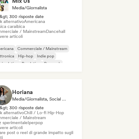
Mix Us
Media/Giornalista
&gt; 300 risposte date
k alternativo
Americana
ica caraibica
merciale / Mainstream
Dancehall
vere articoli
ericana
Commerciale / Mainstream
ttronica
Hip-hop
Indie pop
ica latina
Pop latino
Pop rock
Horiana
Media/Giornalista, Social Media Influencer
&gt; 300 risposte date
k alternativo
Chill / Lo-fi Hip-Hop
merciale / Mainstream
z sperimentale
Iperpop
vere articoli
re post o reel di grande impatto sugli
ti