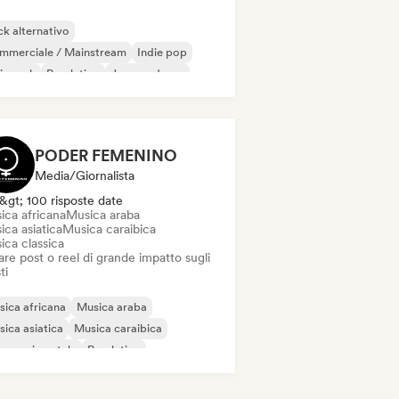
k alternativo
mmerciale / Mainstream
Indie pop
ie rock
Pop latino
Jazz moderno
p rock
R&B
PODER FEMENINO
Media/Giornalista
&gt; 100 risposte date
ica africana
Musica araba
ca asiatica
Musica caraibica
ica classica
re post o reel di grande impatto sugli
ti
ica africana
Musica araba
ica asiatica
Musica caraibica
z sperimentale
Pop latino
al / Heavy metal
o / Classico moderno