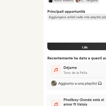
Nuno Ribeiro
C. Tangana
Principali opportunità
Aggiungere artisti nelle mie playlist pi
1.9k
Recentemente ha dato a questi art
Déjame
Tony de la Peña
Aggiunto a una playlist
Phollboy-Donde está el
amor ft Valois