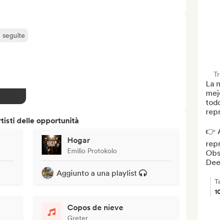
ù seguite
T
La m
mejo
todo
repr
isti delle opportunità
👉 A
Hogar
rep
Emilio Protokolo
Obse
Dee
Aggiunto a una playlist
T
1
Copos de nieve
Greter