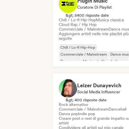
Plugin Music
Curatore Di Playlist
&gt; 5400 risposte date
Chill / Lo-fi Hip-Hop
Musica classica
Cloud Rap / Hip Hop
Commerciale / Mainstream
Dance mus
Aggiungere artisti nelle mie playlist più
seguite
Chill / Lo-fi Hip-Hop
Commerciale / Mainstream
Dance mus
Dream pop
Musica da film
Indie pop
Indie rock
Musica latina
Leizer Dunayevich
Social Media Influencer
&gt; 400 risposte date
Rock alternativo
Commerciale / Mainstream
Dancehall
Danza pop
Indie pop
Creare post o reel di grande impatto su
artisti
Condividere gli artisti sul mio canale