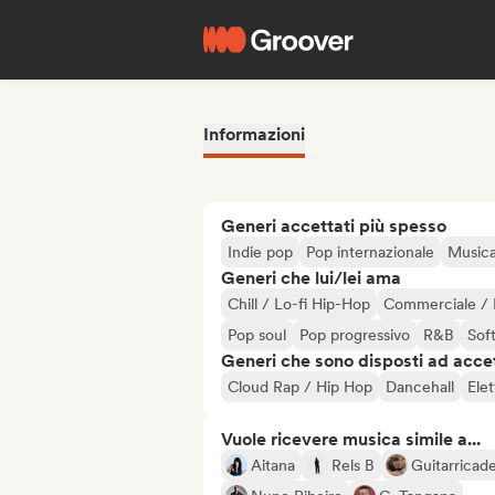
Informazioni
Generi accettati più spesso
Indie pop
Pop internazionale
Musica
Generi che lui/lei ama
Chill / Lo-fi Hip-Hop
Commerciale / 
Pop soul
Pop progressivo
R&B
Soft
Generi che sono disposti ad acce
Cloud Rap / Hip Hop
Dancehall
Ele
Vuole ricevere musica simile a...
Aitana
Rels B
Guitarricad