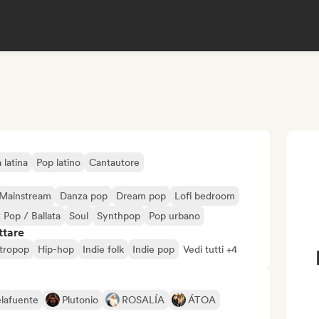
 latina
Pop latino
Cantautore
Mainstream
Danza pop
Dream pop
Lofi bedroom
 Pop / Ballata
Soul
Synthpop
Pop urbano
ttare
ttropop
Hip-hop
Indie folk
Indie pop
Vedi tutti +4
elafuente
Plutonio
ROSALÍA
ÁTOA