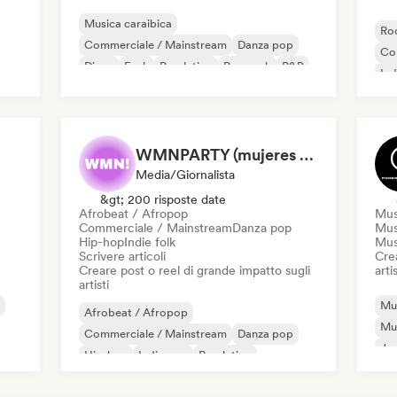
Musica caraibica
Roc
Commerciale / Mainstream
Danza pop
Co
Disco
Funk
Pop latino
Pop rock
R&B
Ind
Po
WMNPARTY (mujeres en la industria musical)
Media/Giornalista
&gt; 200 risposte date
Afrobeat / Afropop
Mus
Commerciale / Mainstream
Danza pop
Musi
Hip-hop
Indie folk
Mus
Scrivere articoli
Crea
Creare post o reel di grande impatto sugli
artis
artisti
Mus
Afrobeat / Afropop
Mus
Commerciale / Mainstream
Danza pop
Jaz
Hip-hop
Indie pop
Pop latino
Met
Cantautore
Soft Pop / Ballata
Ne