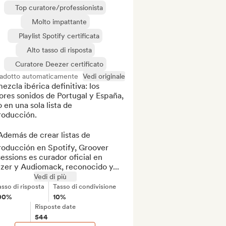
Top curatore/professionista
Molto impattante
Playlist Spotify certificata
Alto tasso di risposta
Curatore Deezer certificato
radotto automaticamente
Vedi originale
ezcla ibérica definitiva: los 
res sonidos de Portugal y España, 
 en una sola lista de 
oducción.

demás de crear listas de 
roducción en Spotify, Groover 
ssions es curador oficial en 
zer y Audiomack, reconocido y...
Vedi di più
asso di risposta
Tasso di condivisione
00%
10%
Risposte date
544