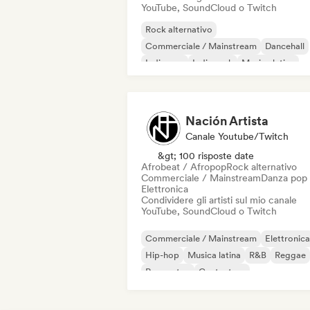
YouTube, SoundCloud o Twitch
Rock alternativo
Commerciale / Mainstream
Dancehall
Indie pop
Indie rock
Musica latina
Pop latino
Pop Punk
Nación Artista
Canale Youtube/Twitch
&gt; 100 risposte date
Afrobeat / Afropop
Rock alternativo
Commerciale / Mainstream
Danza pop
Elettronica
Condividere gli artisti sul mio canale
YouTube, SoundCloud o Twitch
Commerciale / Mainstream
Elettronica
Hip-hop
Musica latina
R&B
Reggae
Reggaeton
Cantautore