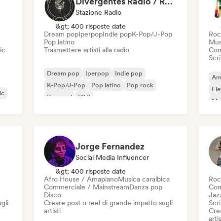
Divergentes Radio / Radio UNAM
Stazione Radio
&gt; 400 risposte date
Dream pop
Iperpop
Indie pop
K-Pop/J-Pop
Roc
Pop latino
Mus
ic
Trasmettere artisti alla radio
Com
Scri
Dream pop
Iperpop
Indie pop
Am
K-Pop/J-Pop
Pop latino
Pop rock
Ele
ic
Pop soul
R&B
Mus
Jorge Fernandez
Social Media Influencer
&gt; 400 risposte date
Afro House / Amapiano
Musica caraibica
Roc
Commerciale / Mainstream
Danza pop
Com
Disco
Jaz
gli
Creare post o reel di grande impatto sugli
Scri
artisti
Crea
artis