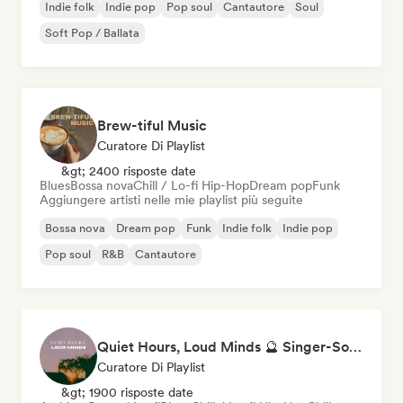
Indie folk
Indie pop
Pop soul
Cantautore
Soul
Soft Pop / Ballata
Brew-tiful Music
Curatore Di Playlist
&gt; 2400 risposte date
Blues
Bossa nova
Chill / Lo-fi Hip-Hop
Dream pop
Funk
Aggiungere artisti nelle mie playlist più seguite
Bossa nova
Dream pop
Funk
Indie folk
Indie pop
Pop soul
R&B
Cantautore
Quiet Hours, Loud Minds 🔮 Singer-Songwriter, Bedroom Pop & Dream Pop
Curatore Di Playlist
&gt; 1900 risposte date