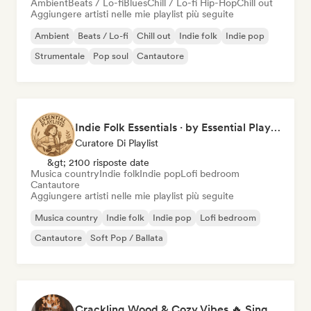
Ambient
Beats / Lo-fi
Blues
Chill / Lo-fi Hip-Hop
Chill out
Aggiungere artisti nelle mie playlist più seguite
Ambient
Beats / Lo-fi
Chill out
Indie folk
Indie pop
Strumentale
Pop soul
Cantautore
Indie Folk Essentials · by Essential Playlists
Curatore Di Playlist
&gt; 2100 risposte date
Musica country
Indie folk
Indie pop
Lofi bedroom
Cantautore
Aggiungere artisti nelle mie playlist più seguite
Musica country
Indie folk
Indie pop
Lofi bedroom
Cantautore
Soft Pop / Ballata
Crackling Wood & Cozy Vibes 🔥 Singer-Songwriter, Dream Pop & Bedroom Pop