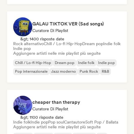
GALAU TIKTOK VER (Sad songs)
Curatore Di Playlist
&gt; 1400 risposte date
Rock alternativo
Chill / Lo-fi Hip-Hop
Dream pop
Indie folk
Indie pop
Aggiungere artisti nelle mie playlist più seguite
Chill / Lo-fi Hip-Hop
Dream pop
Indie folk
Indie pop
Pop internazionale
Jazz moderno
Punk Rock
R&B
cheaper than therapy
Curatore Di Playlist
&gt; 1100 risposte date
Indie folk
Indie pop
Pop soul
Cantautore
Soft Pop / Ballata
Aggiungere artisti nelle mie playlist più seguite