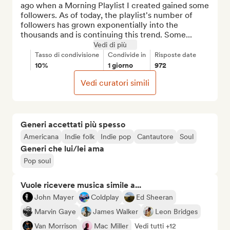
ago when a Morning Playlist I created gained some 
followers. As of today, the playlist's number of 
followers has grown exponentially into the 
thousands and is continuing this trend. Some...
Vedi di più
Tasso di condivisione
Condivide in
Risposte date
10%
1 giorno
972
Vedi curatori simili
Generi accettati più spesso
Americana
Indie folk
Indie pop
Cantautore
Soul
Generi che lui/lei ama
Pop soul
Vuole ricevere musica simile a...
John Mayer
Coldplay
Ed Sheeran
Marvin Gaye
James Walker
Leon Bridges
Van Morrison
Mac Miller
Vedi tutti +12