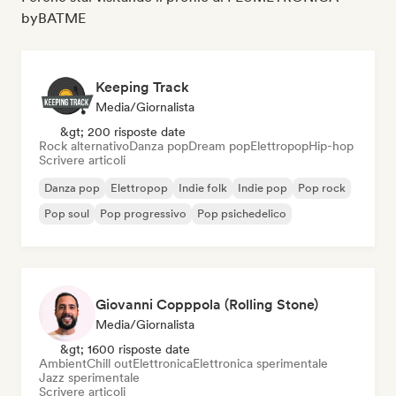
byBATME
Keeping Track
Media/Giornalista
&gt; 200 risposte date
Rock alternativo
Danza pop
Dream pop
Elettropop
Hip-hop
Scrivere articoli
Danza pop
Elettropop
Indie folk
Indie pop
Pop rock
Pop soul
Pop progressivo
Pop psichedelico
Giovanni Copppola (Rolling Stone)
Media/Giornalista
&gt; 1600 risposte date
Ambient
Chill out
Elettronica
Elettronica sperimentale
Jazz sperimentale
Scrivere articoli