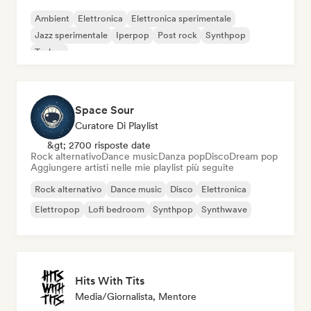
Ambient
Elettronica
Elettronica sperimentale
Jazz sperimentale
Iperpop
Post rock
Synthpop
Techno
Space Sour
Curatore Di Playlist
&gt; 2700 risposte date
Rock alternativo
Dance music
Danza pop
Disco
Dream pop
Aggiungere artisti nelle mie playlist più seguite
Rock alternativo
Dance music
Disco
Elettronica
Elettropop
Lofi bedroom
Synthpop
Synthwave
Hits With Tits
Media/Giornalista, Mentore