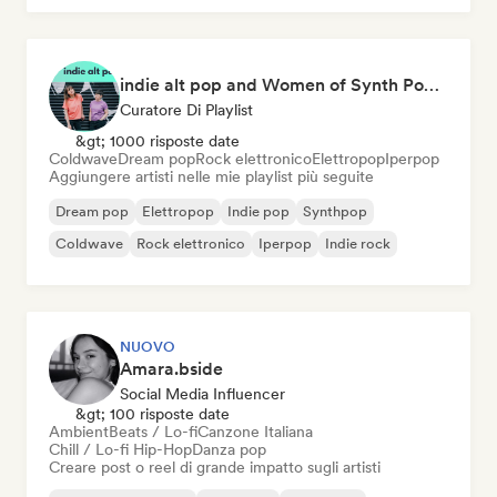
indie alt pop and Women of Synth Pop (CATBEAR)
Curatore Di Playlist
&gt; 1000 risposte date
Coldwave
Dream pop
Rock elettronico
Elettropop
Iperpop
Aggiungere artisti nelle mie playlist più seguite
Dream pop
Elettropop
Indie pop
Synthpop
Coldwave
Rock elettronico
Iperpop
Indie rock
NUOVO
Amara.bside
Social Media Influencer
&gt; 100 risposte date
Ambient
Beats / Lo-fi
Canzone Italiana
Chill / Lo-fi Hip-Hop
Danza pop
Creare post o reel di grande impatto sugli artisti