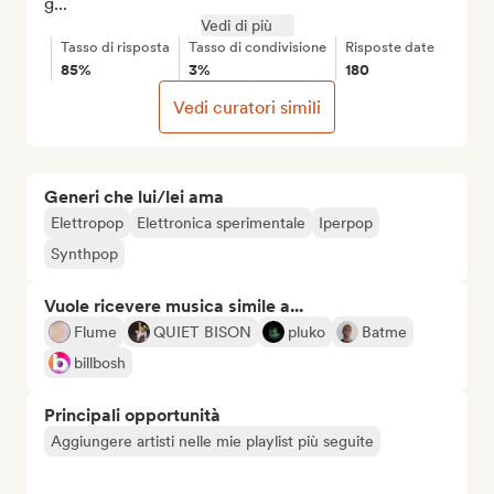
g...
Vedi di più
Tasso di risposta
Tasso di condivisione
Risposte date
85%
3%
180
Vedi curatori simili
Generi che lui/lei ama
Elettropop
Elettronica sperimentale
Iperpop
Synthpop
Vuole ricevere musica simile a...
Flume
QUIET BISON
pluko
Batme
billbosh
Principali opportunità
Aggiungere artisti nelle mie playlist più seguite