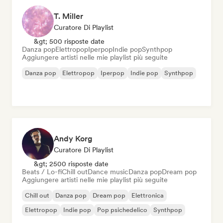
T. Miller
Curatore Di Playlist
&gt; 500 risposte date
Danza pop
Elettropop
Iperpop
Indie pop
Synthpop
Aggiungere artisti nelle mie playlist più seguite
Danza pop
Elettropop
Iperpop
Indie pop
Synthpop
Andy Korg
Curatore Di Playlist
&gt; 2500 risposte date
Beats / Lo-fi
Chill out
Dance music
Danza pop
Dream pop
Aggiungere artisti nelle mie playlist più seguite
Chill out
Danza pop
Dream pop
Elettronica
Elettropop
Indie pop
Pop psichedelico
Synthpop