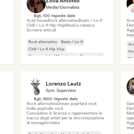
Zoila Antonio
Media/Giornalista
&gt; 100 risposte date
Acid house
Rock alternativo
Beats / Lo-fi
Aci
Chill / Lo-fi Hip-Hop
Musica classica
Elet
Scrivere articoli
Aggi
seg
Rock alternativo
Beats / Lo-fi
Ac
Chill / Lo-fi Hip-Hop
Ho
Commerciale / Mainstream
Dance music
Mel
Disco
Dream pop
House music
Or
Lorenzo Lautz
Sync Supervisor
&gt; 1600 risposte date
Rock alternativo
Dream pop
Hard rock
Dan
Indie pop
Indie rock
Ele
Concedere in licenza o rappresentare le
Mett
tracce degli artisti per la sincronizzazione
oppo
di immagini/video
Aggi
seg