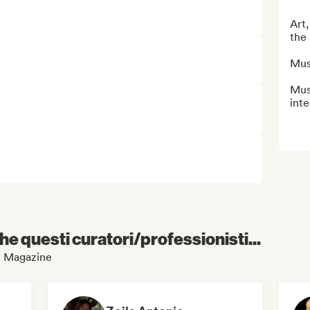
Art,
the 
Musi
Musi
int
e questi curatori/professionisti...
ty Magazine