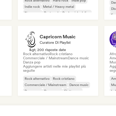
Rock alternativo
Hard rock
Indie pop
Da
Indie rock
Metal / Heavy metal
Di
New wave
Post punk
Rock psichedelico
Fr
Capricorn Music
Curatore Di Playlist
&gt; 200 risposte date
Rock alternativo
Rock cristiano
Afr
Commerciale / Mainstream
Dance music
Ame
Danza pop
Mus
Aggiungere artisti nelle mie playlist più
Aggi
seguite
seg
Rock alternativo
Rock cristiano
Am
Commerciale / Mainstream
Dance music
Mu
Danza pop
Dream pop
Elettropop
Ind
ey
House music