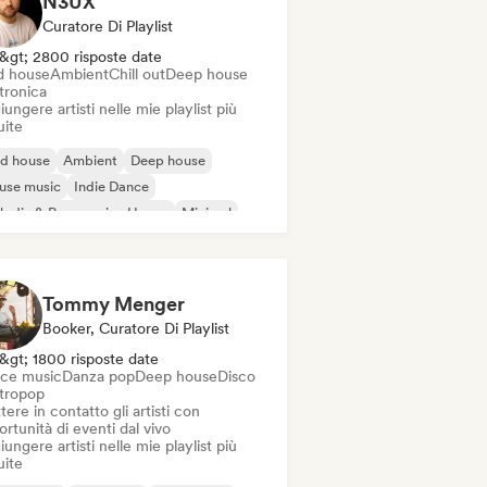
N3UX
Curatore Di Playlist
&gt; 2800 risposte date
d house
Ambient
Chill out
Deep house
tronica
ungere artisti nelle mie playlist più
uite
id house
Ambient
Deep house
use music
Indie Dance
odic & Progressive House
Minimal
ganic House / Downtempo
Tommy Menger
Booker, Curatore Di Playlist
&gt; 1800 risposte date
ce music
Danza pop
Deep house
Disco
ttropop
ere in contatto gli artisti con
rtunità di eventi dal vivo
ungere artisti nelle mie playlist più
uite