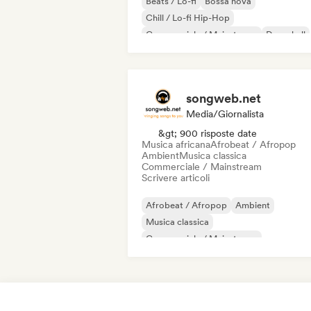
Beats / Lo-fi
Bossa nova
Chill / Lo-fi Hip-Hop
Commerciale / Mainstream
Dancehall
Danza pop
Hip-hop
Pop soul
songweb.net
Media/Giornalista
&gt; 900 risposte date
Musica africana
Afrobeat / Afropop
Ambient
Musica classica
Commerciale / Mainstream
Scrivere articoli
Afrobeat / Afropop
Ambient
Musica classica
Commerciale / Mainstream
Musica country
Danza pop
Drill/Jers
Hip-hop