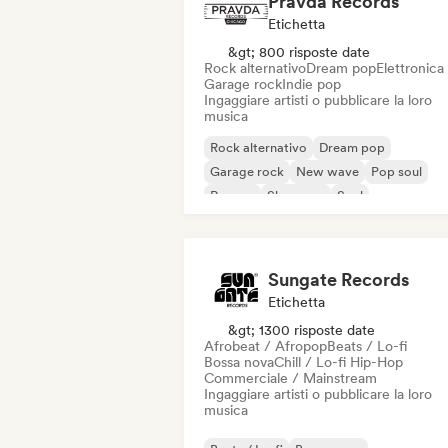
Pravda Records
Etichetta
&gt; 800 risposte date
Rock alternativo
Dream pop
Elettronica
Garage rock
Indie pop
Ingaggiare artisti o pubblicare la loro
musica
Rock alternativo
Dream pop
Garage rock
New wave
Pop soul
Reggae
Shoegaze
Soul
Sungate Records
Etichetta
&gt; 1300 risposte date
Afrobeat / Afropop
Beats / Lo-fi
Bossa nova
Chill / Lo-fi Hip-Hop
Commerciale / Mainstream
Ingaggiare artisti o pubblicare la loro
musica