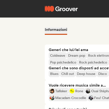
Informazioni
Generi che lui/lei ama
Coldwave
Dream pop
Rock elettron
Pop psichedelico
Rock psichedelico
Generi che sono disposti ad acce
Blues
Chill out
Deep house
Disco
Vuole ricevere musica simile a...
Tallisker
Rone
Ouai Stéph
Macadam Crocodile
Feu! Chat