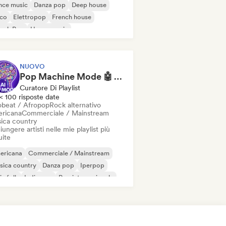
nce music
Danza pop
Deep house
sco
Elettropop
French house
ench Pop
House music
NUOVO
Pop Machine Mode 🤖 AI Music, Indie Pop & Dream Pop
Curatore Di Playlist
< 100 risposte date
obeat / Afropop
Rock alternativo
ricana
Commerciale / Mainstream
ica country
ungere artisti nelle mie playlist più
uite
ericana
Commerciale / Mainstream
sica country
Danza pop
Iperpop
ie folk
Indie pop
Pop internazionale