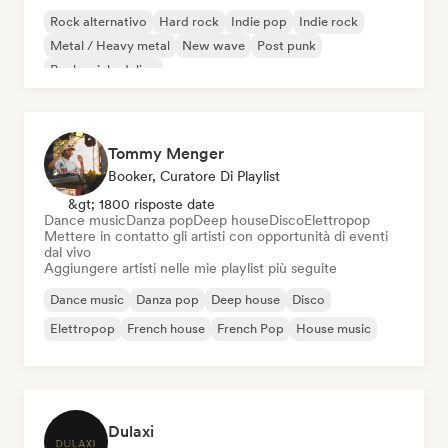
Rock alternativo
Hard rock
Indie pop
Indie rock
Metal / Heavy metal
New wave
Post punk
Rock psichedelico
Tommy Menger
Booker, Curatore Di Playlist
&gt; 1800 risposte date
Dance music
Danza pop
Deep house
Disco
Elettropop
Mettere in contatto gli artisti con opportunità di eventi
dal vivo
Aggiungere artisti nelle mie playlist più seguite
Dance music
Danza pop
Deep house
Disco
Elettropop
French house
French Pop
House music
Dulaxi