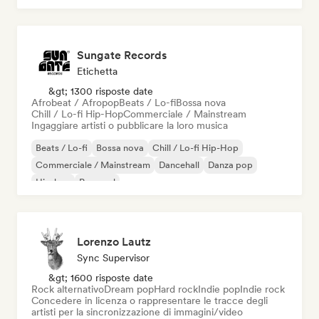
Sungate Records
Etichetta
&gt; 1300 risposte date
Afrobeat / Afropop
Beats / Lo-fi
Bossa nova
Chill / Lo-fi Hip-Hop
Commerciale / Mainstream
Ingaggiare artisti o pubblicare la loro musica
Beats / Lo-fi
Bossa nova
Chill / Lo-fi Hip-Hop
Commerciale / Mainstream
Dancehall
Danza pop
Hip-hop
Pop soul
Lorenzo Lautz
Sync Supervisor
&gt; 1600 risposte date
Rock alternativo
Dream pop
Hard rock
Indie pop
Indie rock
Concedere in licenza o rappresentare le tracce degli
artisti per la sincronizzazione di immagini/video