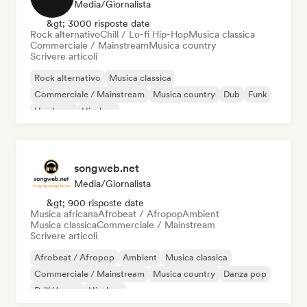
Media/Giornalista
&gt; 3000 risposte date
Rock alternativo
Chill / Lo-fi Hip-Hop
Musica classica
Commerciale / Mainstream
Musica country
Scrivere articoli
Rock alternativo
Musica classica
Commerciale / Mainstream
Musica country
Dub
Funk
Hardcore
Hip-hop
songweb.net
Media/Giornalista
&gt; 900 risposte date
Musica africana
Afrobeat / Afropop
Ambient
Musica classica
Commerciale / Mainstream
Scrivere articoli
Afrobeat / Afropop
Ambient
Musica classica
Commerciale / Mainstream
Musica country
Danza pop
Drill/Jersey
Hip-hop