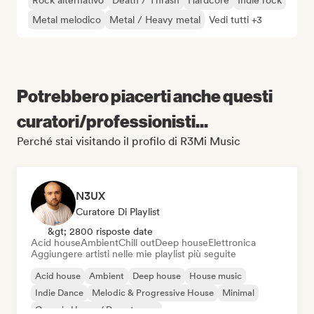
Rock alternativo
Death / Thrash
Hardcore
Indie rock
Metal melodico
Metal / Heavy metal
Vedi tutti +3
Potrebbero piacerti anche questi
curatori/professionisti...
Perché stai visitando il profilo di R3Mi Music
N3UX
Curatore Di Playlist
&gt; 2800 risposte date
Acid house
Ambient
Chill out
Deep house
Elettronica
Aggiungere artisti nelle mie playlist più seguite
Acid house
Ambient
Deep house
House music
Indie Dance
Melodic & Progressive House
Minimal
Organic House / Downtempo