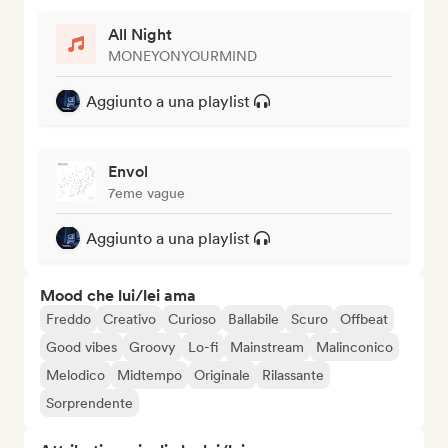
All Night
MONEYONYOURMIND
Aggiunto a una playlist
Envol
7eme vague
Aggiunto a una playlist
Mood che lui/lei ama
Freddo
Creativo
Curioso
Ballabile
Scuro
Offbeat
Good vibes
Groovy
Lo-fi
Mainstream
Malinconico
Melodico
Midtempo
Originale
Rilassante
Sorprendente