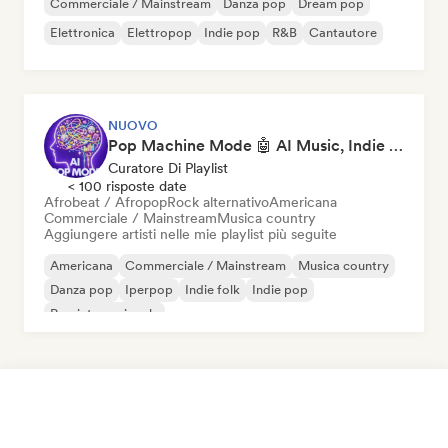
Commerciale / Mainstream
Danza pop
Dream pop
Elettronica
Elettropop
Indie pop
R&B
Cantautore
NUOVO
Pop Machine Mode 🤖 AI Music, Indie Pop & Dream Pop
Curatore Di Playlist
< 100 risposte date
Afrobeat / Afropop
Rock alternativo
Americana
Commerciale / Mainstream
Musica country
Aggiungere artisti nelle mie playlist più seguite
Americana
Commerciale / Mainstream
Musica country
Danza pop
Iperpop
Indie folk
Indie pop
Pop internazionale