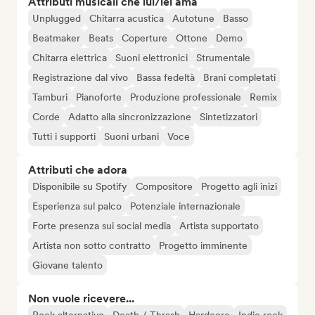
Attributi musicali che lui/lei ama
Unplugged
Chitarra acustica
Autotune
Basso
Beatmaker
Beats
Coperture
Ottone
Demo
Chitarra elettrica
Suoni elettronici
Strumentale
Registrazione dal vivo
Bassa fedeltà
Brani completati
Tamburi
Pianoforte
Produzione professionale
Remix
Corde
Adatto alla sincronizzazione
Sintetizzatori
Tutti i supporti
Suoni urbani
Voce
Attributi che adora
Disponibile su Spotify
Compositore
Progetto agli inizi
Esperienza sul palco
Potenziale internazionale
Forte presenza sui social media
Artista supportato
Artista non sotto contratto
Progetto imminente
Giovane talento
Non vuole ricevere...