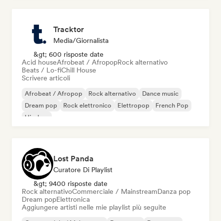
Tracktor
Media/Giornalista
&gt; 600 risposte date
Acid house
Afrobeat / Afropop
Rock alternativo
Beats / Lo-fi
Chill House
Scrivere articoli
Afrobeat / Afropop
Rock alternativo
Dance music
Dream pop
Rock elettronico
Elettropop
French Pop
Hip-hop
Lost Panda
Curatore Di Playlist
&gt; 9400 risposte date
Rock alternativo
Commerciale / Mainstream
Danza pop
Dream pop
Elettronica
Aggiungere artisti nelle mie playlist più seguite