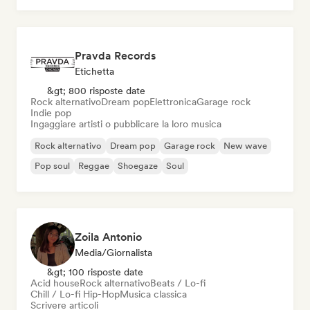
Pravda Records
Etichetta
&gt; 800 risposte date
Rock alternativo
Dream pop
Elettronica
Garage rock
Indie pop
Ingaggiare artisti o pubblicare la loro musica
Rock alternativo
Dream pop
Garage rock
New wave
Pop soul
Reggae
Shoegaze
Soul
Zoila Antonio
Media/Giornalista
&gt; 100 risposte date
Acid house
Rock alternativo
Beats / Lo-fi
Chill / Lo-fi Hip-Hop
Musica classica
Scrivere articoli