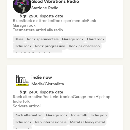
Good Vibrations Radio
Stazione Radio
&gt; 2900 risposte date
Blues
Rock elettronico
Rock sperimentale
Funk
Garage rock
Trasmettere artisti alla radio
Blues
Rock sperimentale
Garage rock
Hard rock
Indie rock
Rock progressivo
Rock psichedelico
Rock & Roll / Rock classico
indie now
Media/Giornalista
&gt; 2400 risposte date
Rock alternativo
Rock elettronico
Garage rock
Hip-hop
Indie folk
Scrivere articoli
Rock alternativo
Garage rock
Indie folk
Indie pop
Indie rock
Rap internazionale
Metal / Heavy metal
Pop rock