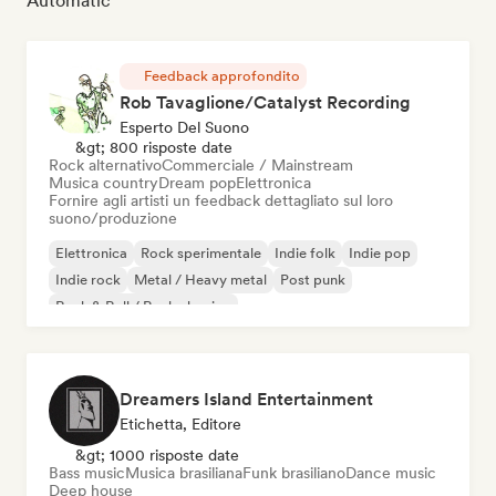
Automatic
Feedback approfondito
Rob Tavaglione/Catalyst Recording
Esperto Del Suono
&gt; 800 risposte date
Rock alternativo
Commerciale / Mainstream
Musica country
Dream pop
Elettronica
Fornire agli artisti un feedback dettagliato sul loro
suono/produzione
Elettronica
Rock sperimentale
Indie folk
Indie pop
Indie rock
Metal / Heavy metal
Post punk
Rock & Roll / Rock classico
Dreamers Island Entertainment
Etichetta, Editore
&gt; 1000 risposte date
Bass music
Musica brasiliana
Funk brasiliano
Dance music
Deep house