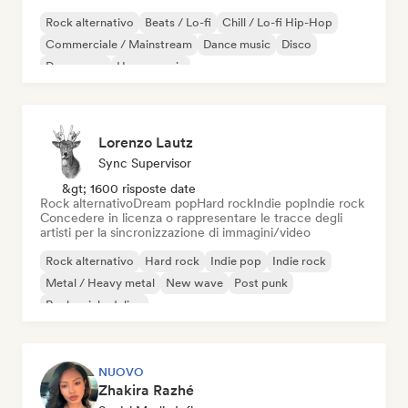
Rock alternativo
Beats / Lo-fi
Chill / Lo-fi Hip-Hop
Commerciale / Mainstream
Dance music
Disco
Dream pop
House music
Lorenzo Lautz
Sync Supervisor
&gt; 1600 risposte date
Rock alternativo
Dream pop
Hard rock
Indie pop
Indie rock
Concedere in licenza o rappresentare le tracce degli
artisti per la sincronizzazione di immagini/video
Rock alternativo
Hard rock
Indie pop
Indie rock
Metal / Heavy metal
New wave
Post punk
Rock psichedelico
NUOVO
Zhakira Razhé