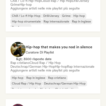
Chill / Lo-fi Hip-Hop
Cloud Rap / Hip Hop
Drill/Jersey
Grime
Hip-hop
Aggiungere artisti nelle mie playlist più seguite
Chill / Lo-fi Hip-Hop
Drill/Jersey
Grime
Hip-hop
Hip-hop strumentale
Rap internazionale
Rap in inglese
Rap francese
Hip-hop that makes you nod in silence
Curatore Di Playlist
&gt; 3500 risposte date
Rap cristiano
Cloud Rap / Hip Hop
Deutschrap/German Hip-Hop
Hip-hop
Rap internazionale
Aggiungere artisti nelle mie playlist più seguite
Hip-hop
Rap in inglese
Rap cristiano
Cloud Rap / Hip Hop
Deutschrap/German Hip-Hop
Rap internazionale
Nederhop/Dutch Hip-Hop
Rap francese