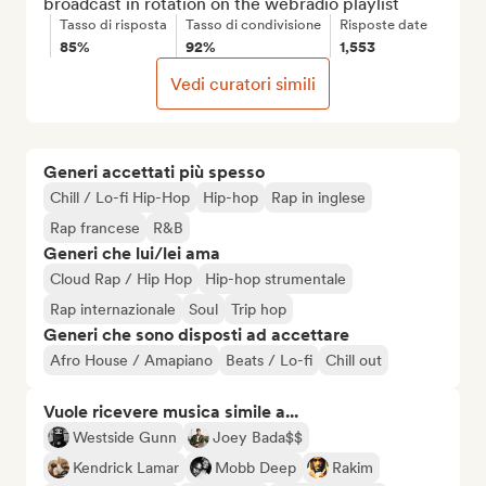
broadcast in rotation on the webradio playlist
Tasso di risposta
Tasso di condivisione
Risposte date
85%
92%
1,553
Vedi curatori simili
Generi accettati più spesso
Chill / Lo-fi Hip-Hop
Hip-hop
Rap in inglese
Rap francese
R&B
Generi che lui/lei ama
Cloud Rap / Hip Hop
Hip-hop strumentale
Rap internazionale
Soul
Trip hop
Generi che sono disposti ad accettare
Afro House / Amapiano
Beats / Lo-fi
Chill out
Vuole ricevere musica simile a...
Westside Gunn
Joey Bada$$
Kendrick Lamar
Mobb Deep
Rakim