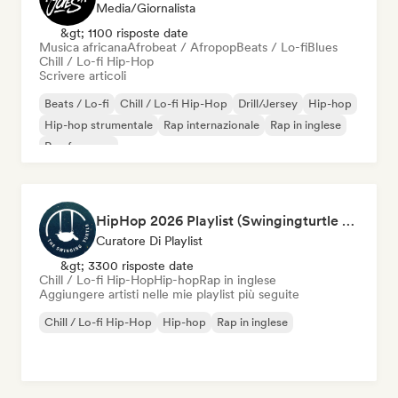
Media/Giornalista
&gt; 1100 risposte date
Musica africana
Afrobeat / Afropop
Beats / Lo-fi
Blues
Chill / Lo-fi Hip-Hop
Scrivere articoli
Beats / Lo-fi
Chill / Lo-fi Hip-Hop
Drill/Jersey
Hip-hop
Hip-hop strumentale
Rap internazionale
Rap in inglese
Rap francese
HipHop 2026 Playlist (Swingingturtle Records)
Curatore Di Playlist
&gt; 3300 risposte date
Chill / Lo-fi Hip-Hop
Hip-hop
Rap in inglese
Aggiungere artisti nelle mie playlist più seguite
Chill / Lo-fi Hip-Hop
Hip-hop
Rap in inglese