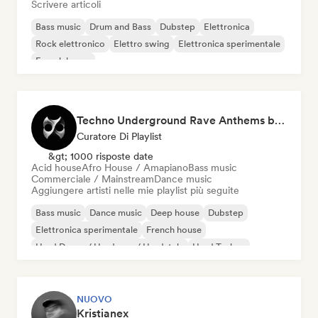
Scrivere articoli
Bass music
Drum and Bass
Dubstep
Elettronica
Rock elettronico
Elettro swing
Elettronica sperimentale
French house
Techno Underground Rave Anthems by Orphium
Curatore Di Playlist
&gt; 1000 risposte date
Acid house
Afro House / Amapiano
Bass music
Commerciale / Mainstream
Dance music
Aggiungere artisti nelle mie playlist più seguite
Bass music
Dance music
Deep house
Dubstep
Elettronica sperimentale
French house
Hard Dance / Hardcore / Hardstyle
Hard Techno
NUOVO
Kristianex