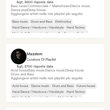
&gt; 3600 risposte date
Bass music
Commerciale / Mainstream
Dance music
Danza pop
Deep house
Aggiungere artisti nelle mie playlist più seguite
Bass music
Drum and Bass
Elettronica
Hard Dance / Hardcore / Hardstyle
Hard Techno
Melodic & Progressive House
Psy-Trance
Techno
Mazdem
Curatore Di Playlist
&gt; 3700 risposte date
Acid house
Bass music
Dance music
Deep house
Drum and Bass
Aggiungere artisti nelle mie playlist più seguite
Acid house
Dance music
Drum and Bass
Future house
Hard Dance / Hardcore / Hardstyle
Hard Techno
Melodic & Progressive House
Melodic Techno