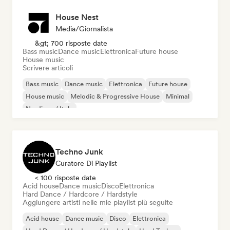
House Nest
Media/Giornalista
&gt; 700 risposte date
Bass music
Dance music
Elettronica
Future house
House music
Scrivere articoli
Bass music
Dance music
Elettronica
Future house
House music
Melodic & Progressive House
Minimal
Nu-disco / Italo
Techno Junk
Curatore Di Playlist
< 100 risposte date
Acid house
Dance music
Disco
Elettronica
Hard Dance / Hardcore / Hardstyle
Aggiungere artisti nelle mie playlist più seguite
Acid house
Dance music
Disco
Elettronica