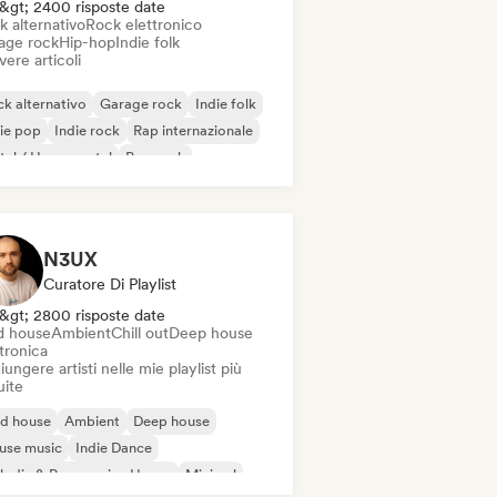
&gt; 2400 risposte date
k alternativo
Rock elettronico
age rock
Hip-hop
Indie folk
vere articoli
k alternativo
Garage rock
Indie folk
ie pop
Indie rock
Rap internazionale
al / Heavy metal
Pop rock
N3UX
Curatore Di Playlist
&gt; 2800 risposte date
d house
Ambient
Chill out
Deep house
tronica
ungere artisti nelle mie playlist più
uite
id house
Ambient
Deep house
use music
Indie Dance
odic & Progressive House
Minimal