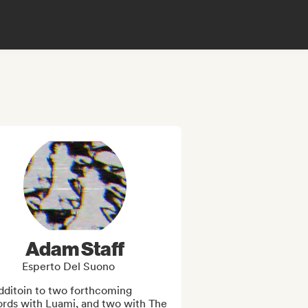
Adam Staff
Esperto Del Suono
dditoin to two forthcoming 
ords with Luami, and two with The 