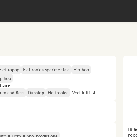
Elettropop
Elettronica sperimentale
Hip-hop
ip hop
ttare
um and Bass
Dubstep
Elettronica
Vedi tutti +4
In a
rec
liato sul loro suono/produzione