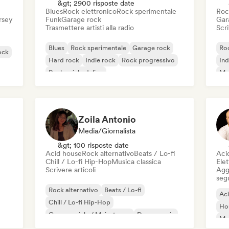
&gt; 2900 risposte date
Blues
Rock elettronico
Rock sperimentale
Roc
ersey
Funk
Garage rock
Gar
Trasmettere artisti alla radio
Scri
Blues
Rock sperimentale
Garage rock
Roc
ock
Hard rock
Indie rock
Rock progressivo
Ind
Rock psichedelico
Met
Rock & Roll / Rock classico
Zoila Antonio
Media/Giornalista
&gt; 100 risposte date
Acid house
Rock alternativo
Beats / Lo-fi
Aci
Chill / Lo-fi Hip-Hop
Musica classica
Elet
Scrivere articoli
Aggi
seg
Rock alternativo
Beats / Lo-fi
Ac
Chill / Lo-fi Hip-Hop
Ho
Commerciale / Mainstream
Dance music
Mel
Disco
Dream pop
House music