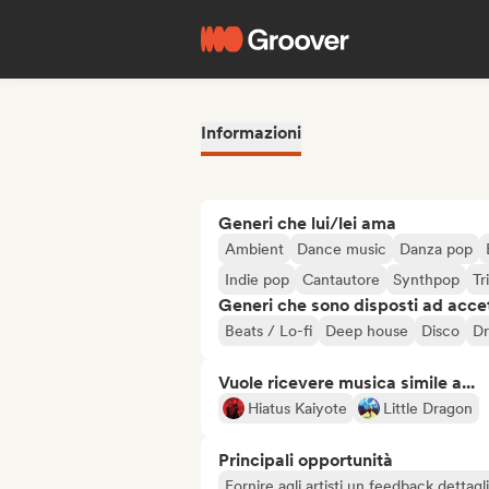
Informazioni
Generi che lui/lei ama
Ambient
Dance music
Danza pop
Indie pop
Cantautore
Synthpop
Tr
Generi che sono disposti ad acce
Beats / Lo-fi
Deep house
Disco
Dr
Vuole ricevere musica simile a...
Hiatus Kaiyote
Little Dragon
Principali opportunità
Fornire agli artisti un feedback dettag