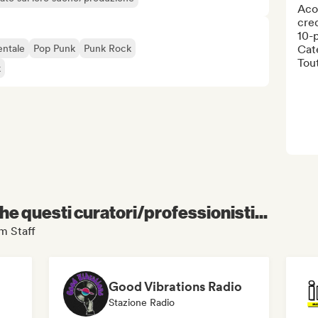
Aco
cred
10-p
entale
Pop Punk
Punk Rock
Cate
Tou
k
e questi curatori/professionisti...
am Staff
Good Vibrations Radio
Stazione Radio