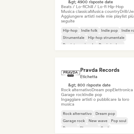
&gt; 4900 risposte date
Beats / Lo-fi
Chill / Lo-fi Hip-Hop
Musica classica
Musica country
Drill/J
Aggiungere artisti nelle mie playlist più
seguite
Hip-hop
Indie folk
Indie pop
Indie r
Strumentale
Hip-hop strumentale
Rap internazionale
Rap in inglese
Pravda Records
Etichetta
&gt; 800 risposte date
Rock alternativo
Dream pop
Elettronica
Garage rock
Indie pop
Ingaggiare artisti o pubblicare la loro
musica
Rock alternativo
Dream pop
Garage rock
New wave
Pop soul
Reggae
Shoegaze
Soul