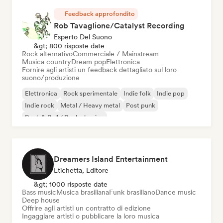
Feedback approfondito
Rob Tavaglione/Catalyst Recording
Esperto Del Suono
&gt; 800 risposte date
Rock alternativo
Commerciale / Mainstream
Musica country
Dream pop
Elettronica
Fornire agli artisti un feedback dettagliato sul loro
suono/produzione
Elettronica
Rock sperimentale
Indie folk
Indie pop
Indie rock
Metal / Heavy metal
Post punk
Rock & Roll / Rock classico
Dreamers Island Entertainment
Etichetta, Editore
&gt; 1000 risposte date
Bass music
Musica brasiliana
Funk brasiliano
Dance music
Deep house
Offrire agli artisti un contratto di edizione
Ingaggiare artisti o pubblicare la loro musica