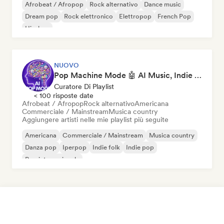
Afrobeat / Afropop
Rock alternativo
Dance music
Dream pop
Rock elettronico
Elettropop
French Pop
Hip-hop
NUOVO
Pop Machine Mode 🤖 AI Music, Indie Pop & Dream Pop
Curatore Di Playlist
< 100 risposte date
Afrobeat / Afropop
Rock alternativo
Americana
Commerciale / Mainstream
Musica country
Aggiungere artisti nelle mie playlist più seguite
Americana
Commerciale / Mainstream
Musica country
Danza pop
Iperpop
Indie folk
Indie pop
Pop internazionale