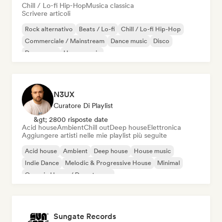
Chill / Lo-fi Hip-Hop
Musica classica
Scrivere articoli
Rock alternativo
Beats / Lo-fi
Chill / Lo-fi Hip-Hop
Commerciale / Mainstream
Dance music
Disco
Dream pop
House music
N3UX
Curatore Di Playlist
&gt; 2800 risposte date
Acid house
Ambient
Chill out
Deep house
Elettronica
Aggiungere artisti nelle mie playlist più seguite
Acid house
Ambient
Deep house
House music
Indie Dance
Melodic & Progressive House
Minimal
Organic House / Downtempo
Sungate Records