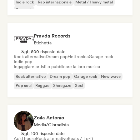
Indie rock
Rap internazionale
Metal / Heavy metal
Pop rock
Pravda Records
Etichetta
&gt; 800 risposte date
Rock alternativo
Dream pop
Elettronica
Garage rock
Indie pop
Ingaggiare artisti o pubblicare la loro musica
Rock alternativo
Dream pop
Garage rock
New wave
Pop soul
Reggae
Shoegaze
Soul
Zoila Antonio
Media/Giornalista
&gt; 100 risposte date
Acid house
Rock alternativo
Beats / Lo-fi