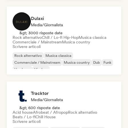
Dulaxi
Media/Giornalista
&gt; 3000 risposte date
Rock alternativo
Chill / Lo-fi Hip-Hop
Musica classica
Commerciale / Mainstream
Musica country
Scrivere articoli
Rock alternativo
Musica classica
Commerciale / Mainstream
Musica country
Dub
Funk
Hardcore
Hip-hop
Tracktor
Media/Giornalista
&gt; 600 risposte date
Acid house
Afrobeat / Afropop
Rock alternativo
Beats / Lo-fi
Chill House
Scrivere articoli