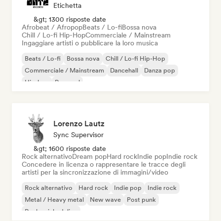
Etichetta
&gt; 1300 risposte date
Afrobeat / Afropop
Beats / Lo-fi
Bossa nova
Chill / Lo-fi Hip-Hop
Commerciale / Mainstream
Ingaggiare artisti o pubblicare la loro musica
Beats / Lo-fi
Bossa nova
Chill / Lo-fi Hip-Hop
Commerciale / Mainstream
Dancehall
Danza pop
Hip-hop
Pop soul
Lorenzo Lautz
Sync Supervisor
&gt; 1600 risposte date
Rock alternativo
Dream pop
Hard rock
Indie pop
Indie rock
Concedere in licenza o rappresentare le tracce degli
artisti per la sincronizzazione di immagini/video
Rock alternativo
Hard rock
Indie pop
Indie rock
Metal / Heavy metal
New wave
Post punk
Rock psichedelico