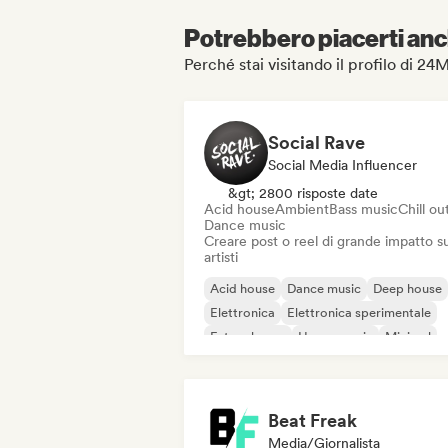
Potrebbero piacerti anch
Perché stai visitando il profilo di 24
Social Rave
Social Media Influencer
&gt; 2800 risposte date
Acid house
Ambient
Bass music
Chill ou
Dance music
Creare post o reel di grande impatto su
artisti
Acid house
Dance music
Deep house
Elettronica
Elettronica sperimentale
Future house
House music
Minimal
Beat Freak
Media/Giornalista