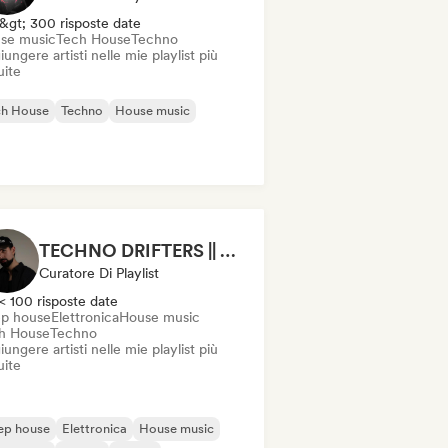
&gt; 300 risposte date
se music
Tech House
Techno
ungere artisti nelle mie playlist più
uite
ch House
Techno
House music
TECHNO DRIFTERS || Momentum by VANVINO
Curatore Di Playlist
< 100 risposte date
p house
Elettronica
House music
h House
Techno
ungere artisti nelle mie playlist più
uite
ep house
Elettronica
House music