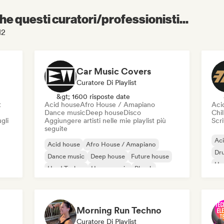
e questi curatori/professionisti...
M2
Car Music Covers
Curatore Di Playlist
&gt; 1600 risposte date
t
Acid house
Afro House / Amapiano
Aci
Dance music
Deep house
Disco
Chil
gli
Aggiungere artisti nelle mie playlist più
Scri
seguite
Ac
Acid house
Afro House / Amapiano
Dr
Dance music
Deep house
Future house
Ho
Hard Techno
House music
Phonk
Morning Run Techno
Curatore Di Playlist