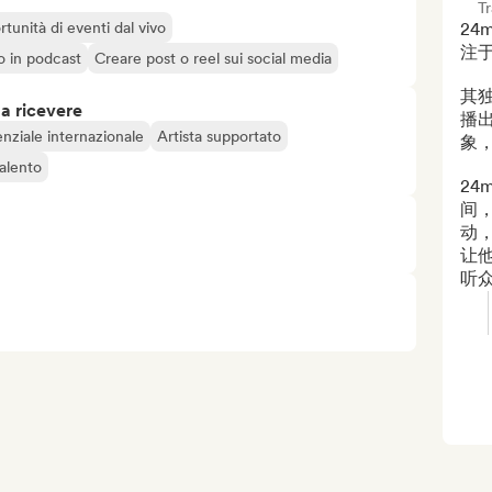
T
rtunità di eventi dal vivo
24
注
o o in podcast
Creare post o reel sui social media
其
 a ricevere
播
nziale internazionale
Artista supportato
象
alento
24
间
动，
让
听