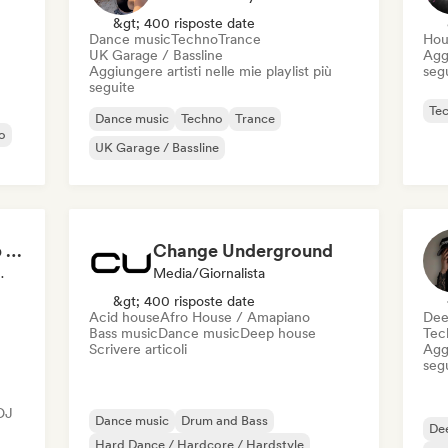
&gt; 400 risposte date
Dance music
Techno
Trance
Hou
UK Garage / Bassline
Aggi
Aggiungere artisti nelle mie playlist più
seg
seguite
Te
Dance music
Techno
Trance
o
UK Garage / Bassline
Freddy Masters (Keep Hush)
Change Underground
DJ Selezionato
Media/Giornalista
&gt; 400 risposte date
Acid house
Afro House / Amapiano
Dee
Bass music
Dance music
Deep house
Tec
Scrivere articoli
Aggi
seg
 DJ
Dance music
Drum and Bass
De
Hard Dance / Hardcore / Hardstyle