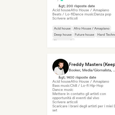
&gt; 200 risposte date
Acid house
Afro House / Amapiano
Beats / Lo-fi
Dance music
Danza pop
Scrivere articoli
Acid house
Afro House / Amapiano
Deep house
Future house
Hard Techn
House music
Melodic & Progressive House
Nu-disco / Italo
Booker, Media/Giornalista, 
&gt; 1400 risposte date
Acid house
Afro House / Amapiano
Bass music
Chill / Lo-fi Hip-Hop
Dance music
Mettere in contatto gli artisti con
opportunità di eventi dal vivo
Scrivere articoli
Scaricare i brani degli artisti per i miei
set