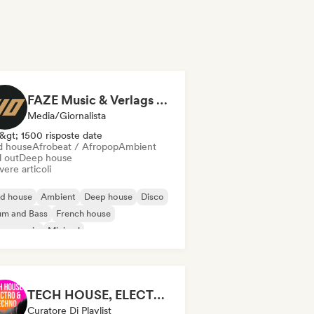
FAZE Music & Verlags GmbH
Media/Giornalista
&gt; 1500 risposte date
d house
Afrobeat / Afropop
Ambient
l out
Deep house
vere articoli
id house
Ambient
Deep house
Disco
um and Bass
French house
use music
Minimal
TECH HOUSE, ELECTRO & TECHNO 2026 (by Honey, everywhere)
Curatore Di Playlist