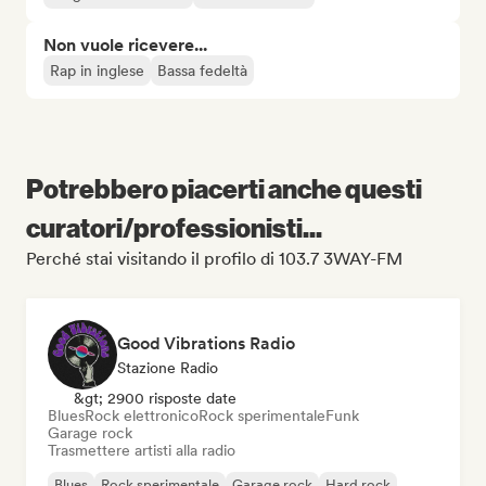
Non vuole ricevere...
Rap in inglese
Bassa fedeltà
Potrebbero piacerti anche questi
curatori/professionisti...
Perché stai visitando il profilo di 103.7 3WAY-FM
Good Vibrations Radio
Stazione Radio
&gt; 2900 risposte date
Blues
Rock elettronico
Rock sperimentale
Funk
Garage rock
Trasmettere artisti alla radio
Blues
Rock sperimentale
Garage rock
Hard rock