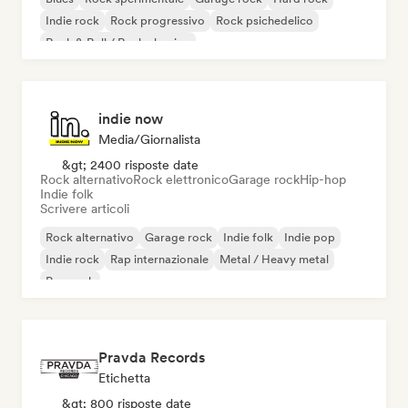
Indie rock
Rock progressivo
Rock psichedelico
Rock & Roll / Rock classico
indie now
Media/Giornalista
&gt; 2400 risposte date
Rock alternativo
Rock elettronico
Garage rock
Hip-hop
Indie folk
Scrivere articoli
Rock alternativo
Garage rock
Indie folk
Indie pop
Indie rock
Rap internazionale
Metal / Heavy metal
Pop rock
Pravda Records
Etichetta
&gt; 800 risposte date