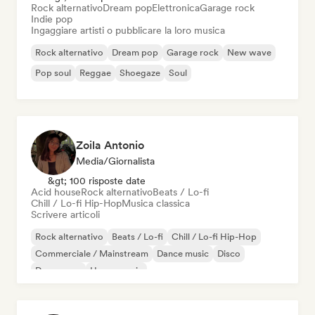
Rock alternativo
Dream pop
Elettronica
Garage rock
Indie pop
Ingaggiare artisti o pubblicare la loro musica
Rock alternativo
Dream pop
Garage rock
New wave
Pop soul
Reggae
Shoegaze
Soul
Zoila Antonio
Media/Giornalista
&gt; 100 risposte date
Acid house
Rock alternativo
Beats / Lo-fi
Chill / Lo-fi Hip-Hop
Musica classica
Scrivere articoli
Rock alternativo
Beats / Lo-fi
Chill / Lo-fi Hip-Hop
Commerciale / Mainstream
Dance music
Disco
Dream pop
House music