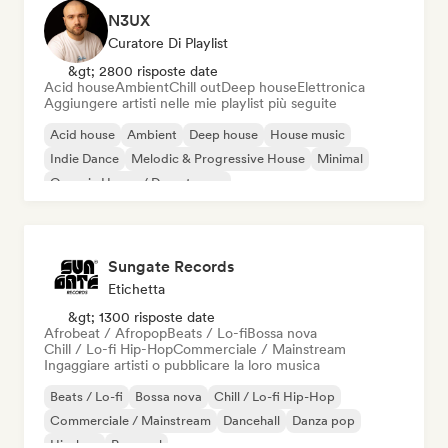
N3UX
Curatore Di Playlist
&gt; 2800 risposte date
Acid house
Ambient
Chill out
Deep house
Elettronica
Aggiungere artisti nelle mie playlist più seguite
Acid house
Ambient
Deep house
House music
Indie Dance
Melodic & Progressive House
Minimal
Organic House / Downtempo
Sungate Records
Etichetta
&gt; 1300 risposte date
Afrobeat / Afropop
Beats / Lo-fi
Bossa nova
Chill / Lo-fi Hip-Hop
Commerciale / Mainstream
Ingaggiare artisti o pubblicare la loro musica
Beats / Lo-fi
Bossa nova
Chill / Lo-fi Hip-Hop
Commerciale / Mainstream
Dancehall
Danza pop
Hip-hop
Pop soul