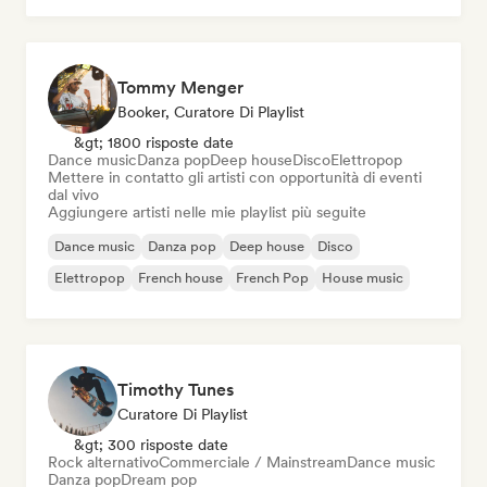
Tommy Menger
Booker, Curatore Di Playlist
&gt; 1800 risposte date
Dance music
Danza pop
Deep house
Disco
Elettropop
Mettere in contatto gli artisti con opportunità di eventi
dal vivo
Aggiungere artisti nelle mie playlist più seguite
Dance music
Danza pop
Deep house
Disco
Elettropop
French house
French Pop
House music
Timothy Tunes
Curatore Di Playlist
&gt; 300 risposte date
Rock alternativo
Commerciale / Mainstream
Dance music
Danza pop
Dream pop