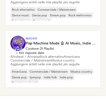
Aggiungere artisti nelle mie playlist più seguite
Rock alternativo
Commerciale / Mainstream
Dance music
Danza pop
Dream pop
Rock elettronico
Future house
Garage rock
NUOVO
Pop Machine Mode 🤖 AI Music, Indie Pop & Dream Pop
Curatore Di Playlist
< 100 risposte date
Afrobeat / Afropop
Rock alternativo
Americana
Commerciale / Mainstream
Musica country
Aggiungere artisti nelle mie playlist più seguite
Americana
Commerciale / Mainstream
Musica country
Danza pop
Iperpop
Indie folk
Indie pop
Pop internazionale