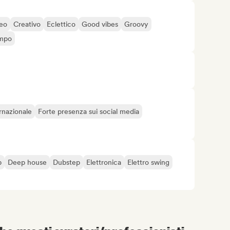
eo
Creativo
Eclettico
Good vibes
Groovy
mpo
rnazionale
Forte presenza sui social media
p
Deep house
Dubstep
Elettronica
Elettro swing