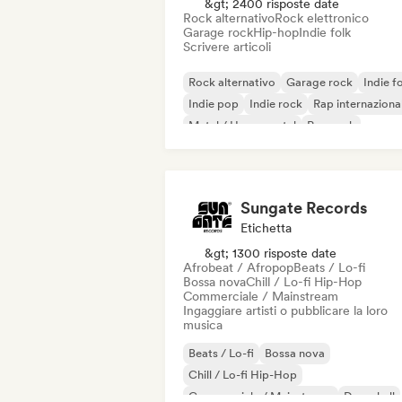
&gt; 2400 risposte date
Rock alternativo
Rock elettronico
Garage rock
Hip-hop
Indie folk
Scrivere articoli
Rock alternativo
Garage rock
Indie f
Indie pop
Indie rock
Rap internaziona
Metal / Heavy metal
Pop rock
Sungate Records
Etichetta
&gt; 1300 risposte date
Afrobeat / Afropop
Beats / Lo-fi
Bossa nova
Chill / Lo-fi Hip-Hop
Commerciale / Mainstream
Ingaggiare artisti o pubblicare la loro
musica
Beats / Lo-fi
Bossa nova
Chill / Lo-fi Hip-Hop
Commerciale / Mainstream
Dancehall