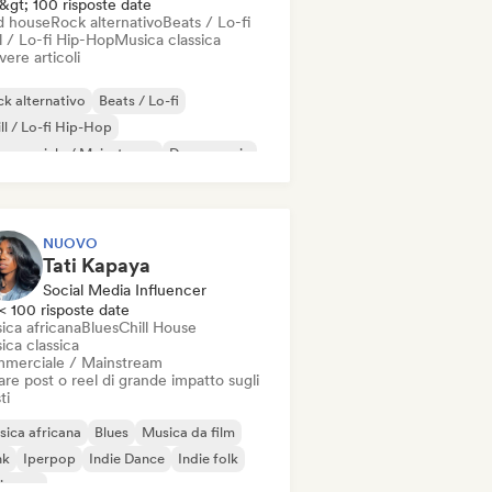
&gt; 100 risposte date
d house
Rock alternativo
Beats / Lo-fi
l / Lo-fi Hip-Hop
Musica classica
vere articoli
k alternativo
Beats / Lo-fi
ll / Lo-fi Hip-Hop
mmerciale / Mainstream
Dance music
sco
Dream pop
House music
NUOVO
Tati Kapaya
Social Media Influencer
< 100 risposte date
ica africana
Blues
Chill House
ica classica
merciale / Mainstream
re post o reel di grande impatto sugli
ti
ica africana
Blues
Musica da film
nk
Iperpop
Indie Dance
Indie folk
ie pop