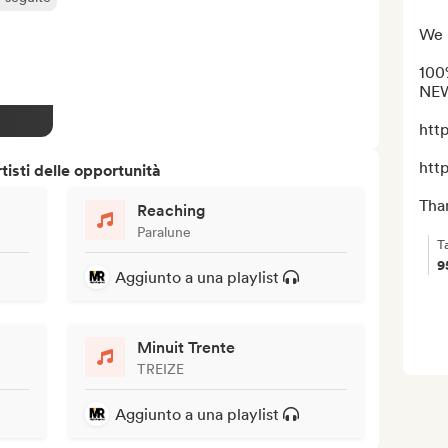
We h
100
NEW
htt
htt
isti delle opportunità
Than
Reaching
Paralune
T
9
Aggiunto a una playlist
Minuit Trente
TREIZE
Aggiunto a una playlist