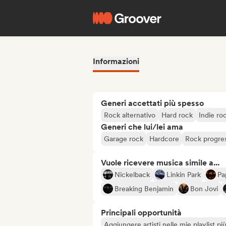
Informazioni
Generi accettati più spesso
Rock alternativo
Hard rock
Indie ro
Generi che lui/lei ama
Garage rock
Hardcore
Rock progres
Vuole ricevere musica simile a...
Nickelback
Linkin Park
Pa
Breaking Benjamin
Bon Jovi
Principali opportunità
Aggiungere artisti nelle mie playlist pi