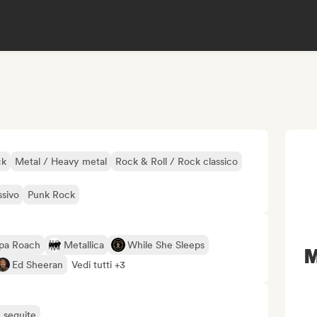
ck
Metal / Heavy metal
Rock & Roll / Rock classico
sivo
Punk Rock
pa Roach
Metallica
While She Sleeps
M
Ed Sheeran
Vedi tutti +3
ù seguite