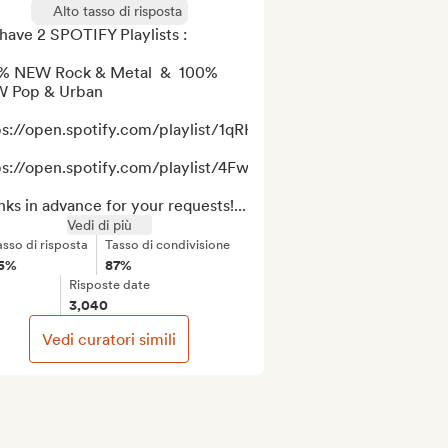
Alto tasso di risposta
ave 2 SPOTIFY Playlists :

% NEW Rock & Metal  &  100% 
 Pop & Urban 

ps://open.spotify.com/playlist/1qRHUtb5Lca2fVIgtgSAW4

ps://open.spotify.com/playlist/4FwQkMf5YCLq3f6bqo7yr4

ks in advance for your requests!...
Vedi di più
asso di risposta
Tasso di condivisione
5%
87%
Risposte date
3,040
Vedi curatori simili