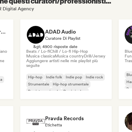
e questi curatori/professionisti...
&R Digital Agency
Dreamers Island Entertainment
ADAD Audio
Curatore Di Playlist
&gt; 4900 risposte date
iano
Beats / Lo-fi
Chill / Lo-fi Hip-Hop
Blu
Musica classica
Musica country
Drill/Jersey
Fun
one
Aggiungere artisti nelle mie playlist più
Tras
seguite
Blu
Hip-hop
Indie folk
Indie pop
Indie rock
ca
Ha
Strumentale
Hip-hop strumentale
Roc
Rap internazionale
Rap in inglese
Roc
Pravda Records
Etichetta