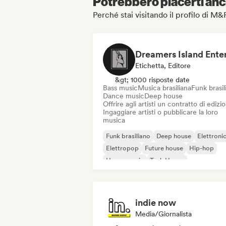
Potrebbero piacerti anch
Perché stai visitando il profilo di M
Etichetta, Editore
&gt; 1000 risposte date
Bass music
Musica brasiliana
Funk brasil
Dance music
Deep house
Offrire agli artisti un contratto di edizi
Ingaggiare artisti o pubblicare la loro
musica
Funk brasiliano
Deep house
Elettroni
Elettropop
Future house
Hip-hop
House music
Tech House
indie now
Media/Giornalista