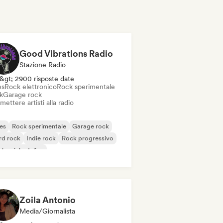
Good Vibrations Radio
Stazione Radio
&gt; 2900 risposte date
es
Rock elettronico
Rock sperimentale
k
Garage rock
mettere artisti alla radio
es
Rock sperimentale
Garage rock
rd rock
Indie rock
Rock progressivo
k psichedelico
k & Roll / Rock classico
Zoila Antonio
Media/Giornalista