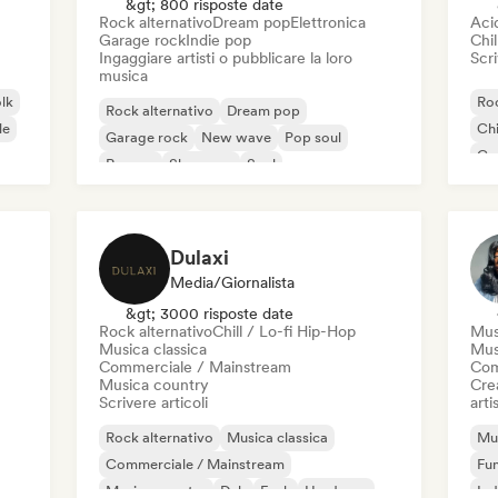
&gt; 800 risposte date
Rock alternativo
Dream pop
Elettronica
Aci
Garage rock
Indie pop
Chil
Ingaggiare artisti o pubblicare la loro
Scri
musica
olk
Roc
Rock alternativo
Dream pop
le
Chi
Garage rock
New wave
Pop soul
Co
Reggae
Shoegaze
Soul
Di
Dulaxi
Media/Giornalista
&gt; 3000 risposte date
Rock alternativo
Chill / Lo-fi Hip-Hop
Mus
Musica classica
Mus
Commerciale / Mainstream
Com
Musica country
Crea
Scrivere articoli
artis
Rock alternativo
Musica classica
Mus
Commerciale / Mainstream
Fu
Musica country
Dub
Funk
Hardcore
Ind