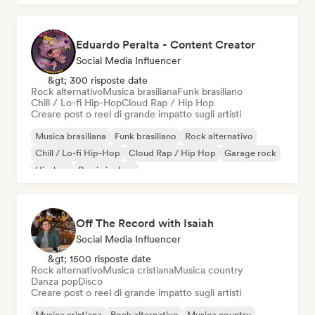
Eduardo Peralta - Content Creator
Social Media Influencer
&gt; 300 risposte date
Rock alternativo
Musica brasiliana
Funk brasiliano
Chill / Lo-fi Hip-Hop
Cloud Rap / Hip Hop
Creare post o reel di grande impatto sugli artisti
Musica brasiliana
Funk brasiliano
Rock alternativo
Chill / Lo-fi Hip-Hop
Cloud Rap / Hip Hop
Garage rock
Hip-hop
Rap in inglese
Off The Record with Isaiah
Social Media Influencer
&gt; 1500 risposte date
Rock alternativo
Musica cristiana
Musica country
Danza pop
Disco
Creare post o reel di grande impatto sugli artisti
Musica cristiana
Rock alternativo
Musica country