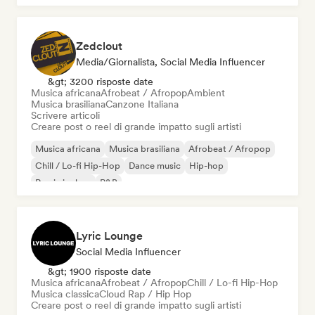
Zedclout
Media/Giornalista, Social Media Influencer
&gt; 3200 risposte date
Musica africana
Afrobeat / Afropop
Ambient
Musica brasiliana
Canzone Italiana
Scrivere articoli
Creare post o reel di grande impatto sugli artisti
Musica africana
Musica brasiliana
Afrobeat / Afropop
Chill / Lo-fi Hip-Hop
Dance music
Hip-hop
Rap in inglese
R&B
Lyric Lounge
Social Media Influencer
&gt; 1900 risposte date
Musica africana
Afrobeat / Afropop
Chill / Lo-fi Hip-Hop
Musica classica
Cloud Rap / Hip Hop
Creare post o reel di grande impatto sugli artisti