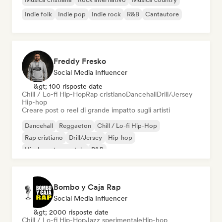
Indie folk
Indie pop
Indie rock
R&B
Cantautore
Freddy Fresko
Social Media Influencer
&gt; 100 risposte date
Chill / Lo-fi Hip-Hop
Rap cristiano
Dancehall
Drill/Jersey
Hip-hop
Creare post o reel di grande impatto sugli artisti
Dancehall
Reggaeton
Chill / Lo-fi Hip-Hop
Rap cristiano
Drill/Jersey
Hip-hop
Hip-hop strumentale
R&B
Bombo y Caja Rap
Social Media Influencer
&gt; 2000 risposte date
Chill / Lo-fi Hip-Hop
Jazz sperimentale
Hip-hop