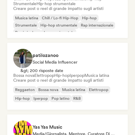
Strumentale
Hip-hop strumentale
Creare post o reel di grande impatto sugli artisti
Musica latina
Chill / Lo-fi Hip-Hop
Hip-hop
Strumentale
Hip-hop strumentale
Rap internazionale
Rap in inglese
Jazz sperimentale
patilozanoo
Social Media Influencer
&gt; 200 risposte date
Bossa nova
Elettropop
Hip-hop
Iperpop
Musica latina
Creare post o reel di grande impatto sugli artisti
Reggaeton
Bossa nova
Musica latina
Elettropop
Hip-hop
Iperpop
Pop latino
R&B
Yas Yas Music
Media/Giornalista, Mentore, Curatore Di Playlist, Social Media Influencer