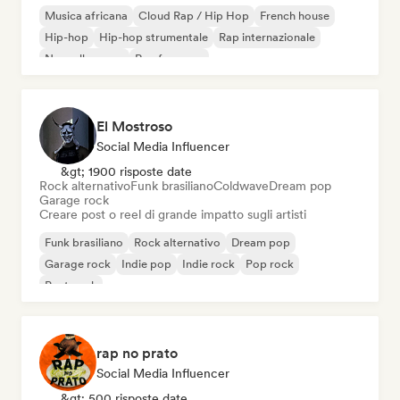
Musica africana
Cloud Rap / Hip Hop
French house
Hip-hop
Hip-hop strumentale
Rap internazionale
Nouvelle scene
Rap francese
El Mostroso
Social Media Influencer
&gt; 1900 risposte date
Rock alternativo
Funk brasiliano
Coldwave
Dream pop
Garage rock
Creare post o reel di grande impatto sugli artisti
Funk brasiliano
Rock alternativo
Dream pop
Garage rock
Indie pop
Indie rock
Pop rock
Post punk
rap no prato
Social Media Influencer
&gt; 500 risposte date