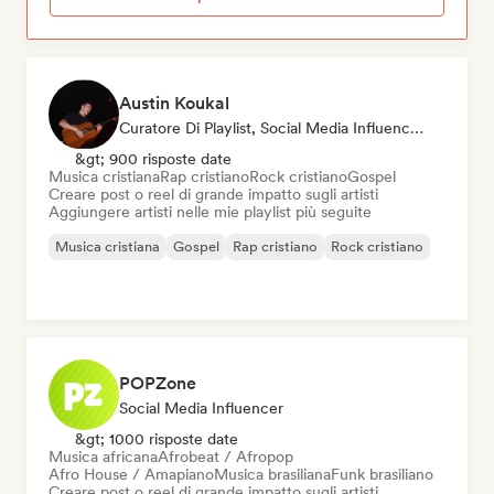
Austin Koukal
Curatore Di Playlist, Social Media Influencer
&gt; 900 risposte date
Musica cristiana
Rap cristiano
Rock cristiano
Gospel
Creare post o reel di grande impatto sugli artisti
Aggiungere artisti nelle mie playlist più seguite
Musica cristiana
Gospel
Rap cristiano
Rock cristiano
POPZone
Social Media Influencer
&gt; 1000 risposte date
Musica africana
Afrobeat / Afropop
Afro House / Amapiano
Musica brasiliana
Funk brasiliano
Creare post o reel di grande impatto sugli artisti