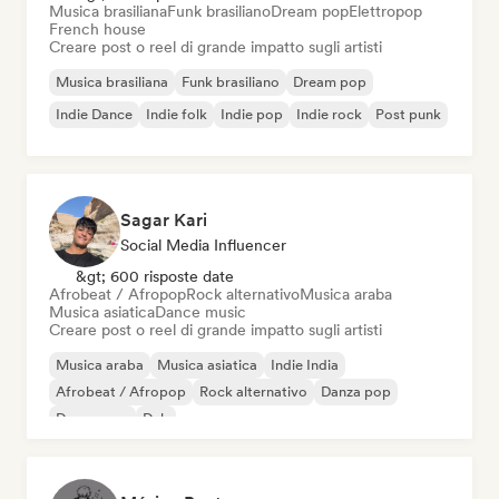
Musica brasiliana
Funk brasiliano
Dream pop
Elettropop
French house
Creare post o reel di grande impatto sugli artisti
Musica brasiliana
Funk brasiliano
Dream pop
Indie Dance
Indie folk
Indie pop
Indie rock
Post punk
Sagar Kari
Social Media Influencer
&gt; 600 risposte date
Afrobeat / Afropop
Rock alternativo
Musica araba
Musica asiatica
Dance music
Creare post o reel di grande impatto sugli artisti
Musica araba
Musica asiatica
Indie India
Afrobeat / Afropop
Rock alternativo
Danza pop
Dream pop
Dub