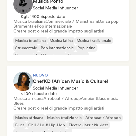
Música Ponto
Social Media Influencer
&gt; 1400 risposte date
Musica brasiliana
Commerciale / Mainstream
Danza pop
Strumentale
Pop internazionale
Creare post o reel di grande impatto sugli artisti
Musica brasiliana
Musica latina
Musica tradizionale
Strumentale
Pop internazionale
Pop latino
Commerciale / Mainstream
Danza pop
NUOVO
ChefKD (African Music & Culture)
Social Media Influencer
< 100 risposte date
Musica africana
Afrobeat / Afropop
Ambient
Bass music
Blues
Creare post o reel di grande impatto sugli artisti
Musica africana
Musica tradizionale
Afrobeat / Afropop
Blues
Chill / Lo-fi Hip-Hop
Electro Jazz / Nu Jazz
Jazz sperimentale
Jazz fusion