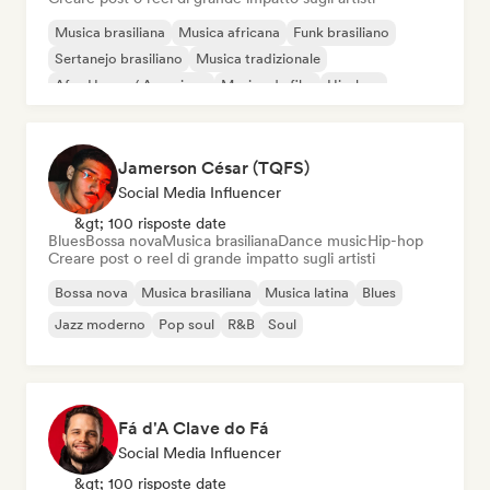
Musica brasiliana
Musica africana
Funk brasiliano
Sertanejo brasiliano
Musica tradizionale
Afro House / Amapiano
Musica da film
Hip-hop
Jamerson César (TQFS)
Social Media Influencer
&gt; 100 risposte date
Blues
Bossa nova
Musica brasiliana
Dance music
Hip-hop
Creare post o reel di grande impatto sugli artisti
Bossa nova
Musica brasiliana
Musica latina
Blues
Jazz moderno
Pop soul
R&B
Soul
Fá d'A Clave do Fá
Social Media Influencer
&gt; 100 risposte date