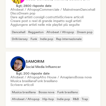
&gt; 2800 risposte date
Afrobeat / Afropop
Commerciale / Mainstream
Dancehall
Disco
Dream pop
Dare agli artisti consigli costruttivi
Scrivere articoli
Creare post o reel di grande impatto sugli artisti
Aggiungere artisti nelle mie playlist più seguite
Dancehall
Reggaeton
Afrobeat / Afropop
Dream pop
Drill/Jersey
Funk
Indie pop
Rap internazionale
SAMORIM
Social Media Influencer
&gt; 200 risposte date
Afrobeat / Afropop
Afro House / Amapiano
Bossa nova
Musica brasiliana
Funk brasiliano
Scrivere articoli
Musica brasiliana
Bossa nova
Funk brasiliano
Afrobeat / Afropop
Hip-hop
Indie pop
R&B
Trap