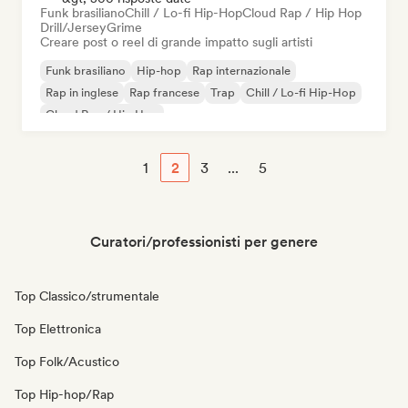
Funk brasiliano
Chill / Lo-fi Hip-Hop
Cloud Rap / Hip Hop
Drill/Jersey
Grime
Creare post o reel di grande impatto sugli artisti
Funk brasiliano
Hip-hop
Rap internazionale
Rap in inglese
Rap francese
Trap
Chill / Lo-fi Hip-Hop
Cloud Rap / Hip Hop
1
2
3
...
5
Curatori/professionisti per genere
Top Classico/strumentale
Top Elettronica
Top Folk/Acustico
Top Hip-hop/Rap