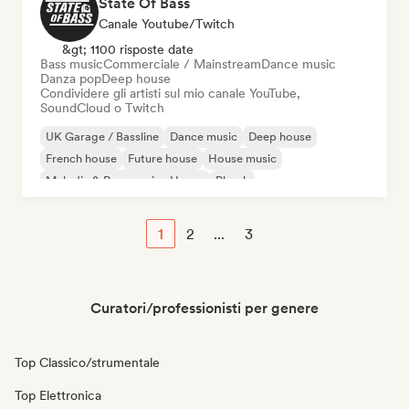
State Of Bass
Canale Youtube/Twitch
&gt; 1100 risposte date
Bass music
Commerciale / Mainstream
Dance music
Danza pop
Deep house
Condividere gli artisti sul mio canale YouTube,
SoundCloud o Twitch
UK Garage / Bassline
Dance music
Deep house
French house
Future house
House music
Melodic & Progressive House
Phonk
1
2
...
3
Curatori/professionisti per genere
Top Classico/strumentale
Top Elettronica