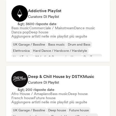
Addictive Playlist
Curatore Di Playlist
&gt; 3600 risposte date
Bass music
Commerciale / Mainstream
Dance music
Danza pop
Deep house
Aggiungere artisti nelle mie playlist più seguite
UK Garage / Bassline
Bass music
Drum and Bass
Elettronica
Hard Dance / Hardcore / Hardstyle
Hard Techno
Melodic & Progressive House
Psy-Trance
Deep & Chill House by DSTKMusic
Curatore Di Playlist
&gt; 200 risposte date
Afro House / Amapiano
Bass music
Deep house
French house
Future house
Aggiungere artisti nelle mie playlist più seguite
UK Garage / Bassline
Deep house
Future house