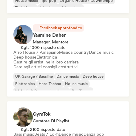
House music
Iperpop
Organic House / Downtempo
Tech House
Afro House / Amapiano
Feedback approfondito
Yasmine Daher
Manager, Mentore
&gt; 1000 risposte date
Afro House / Amapiano
Musica country
Dance music
Deep house
Elettronica
Gestire gli artisti nella loro carriera
Dare agli artisti consigli costruttivi
UK Garage / Bassline
Dance music
Deep house
Elettronica
Hard Techno
House music
Melodic & Progressive House
Psy-Trance
GymTok
Curatore Di Playlist
&gt; 2100 risposte date
Bass music
Beats / Lo-fi
Dance music
Danza pop