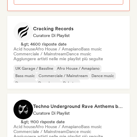
Cracking Records
Curatore Di Playlist
&gt; 4600 risposte date
Acid house
Afro House / Amapiano
Bass music
Commerciale / Mainstream
Dance music
Aggiungere artisti nelle mie playlist più seguite
UK Garage / Bassline
Afro House / Amapiano
Bass music
Commerciale / Mainstream
Dance music
Danza pop
Deep house
Dubstep
Techno Underground Rave Anthems by Orphium
Curatore Di Playlist
&gt; 1100 risposte date
Acid house
Afro House / Amapiano
Bass music
Commerciale / Mainstream
Dance music
Aggiungere artisti nelle mie playlist più seguite