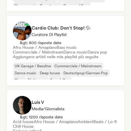
Dance music
Deep house
Drum and Bass
Cardio Club: Don't Stop! 💦
Curatore Di Playlist
&gt; 800 risposte date
Afro House / Amapiano
Bass music
Commerciale / Mainstream
Dance music
Danza pop
Aggiungere artisti nelle mie playlist più seguite
UK Garage / Bassline
Commerciale / Mainstream
Dance music
Deep house
Deutschpop/German Pop
Disco
Elettropop
French Pop
Luis V
Media/Giornalista
&gt; 1200 risposte date
Acid house
Afro House / Amapiano
Ambient
Beats / Lo-fi
Chill House