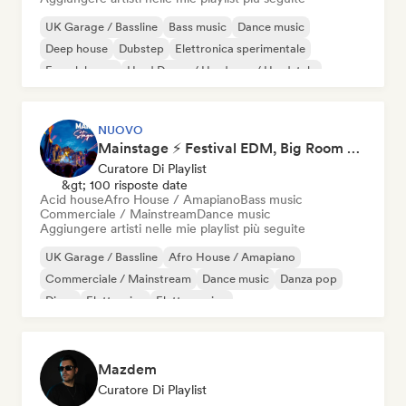
UK Garage / Bassline
Bass music
Dance music
Deep house
Dubstep
Elettronica sperimentale
French house
Hard Dance / Hardcore / Hardstyle
NUOVO
Mainstage ⚡ Festival EDM, Big Room & House Anthems
Curatore Di Playlist
&gt; 100 risposte date
Acid house
Afro House / Amapiano
Bass music
Commerciale / Mainstream
Dance music
Aggiungere artisti nelle mie playlist più seguite
UK Garage / Bassline
Afro House / Amapiano
Commerciale / Mainstream
Dance music
Danza pop
Disco
Elettronica
Elettro swing
Mazdem
Curatore Di Playlist