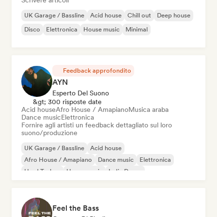
Scrivere articoli
UK Garage / Bassline
Acid house
Chill out
Deep house
Disco
Elettronica
House music
Minimal
Feedback approfondito
AYN
Esperto Del Suono
&gt; 300 risposte date
Acid house
Afro House / Amapiano
Musica araba
Dance music
Elettronica
Fornire agli artisti un feedback dettagliato sul loro
suono/produzione
UK Garage / Bassline
Acid house
Afro House / Amapiano
Dance music
Elettronica
Hard Techno
House music
Indie Dance
Feel the Bass