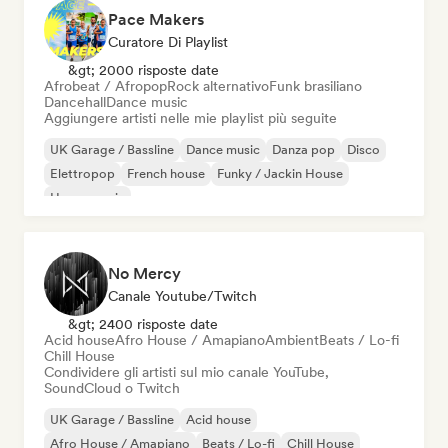
Pace Makers
Curatore Di Playlist
&gt; 2000 risposte date
Afrobeat / Afropop
Rock alternativo
Funk brasiliano
Dancehall
Dance music
Aggiungere artisti nelle mie playlist più seguite
UK Garage / Bassline
Dance music
Danza pop
Disco
Elettropop
French house
Funky / Jackin House
House music
No Mercy
Canale Youtube/Twitch
&gt; 2400 risposte date
Acid house
Afro House / Amapiano
Ambient
Beats / Lo-fi
Chill House
Condividere gli artisti sul mio canale YouTube,
SoundCloud o Twitch
UK Garage / Bassline
Acid house
Afro House / Amapiano
Beats / Lo-fi
Chill House