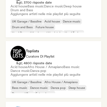
&gt; 3700 risposte date
Acid house
Bass music
Dance music
Deep house
Drum and Bass
Aggiungere artisti nelle mie playlist più seguite
UK Garage / Bassline
Acid house
Dance music
Drum and Bass
Future house
Hard Dance / Hardcore / Hardstyle
Hard Techno
Melodic & Progressive House
Toplists
Curatore Di Playlist
&gt; 4800 risposte date
Acid house
Afro House / Amapiano
Bass music
Dance music
Danza pop
Aggiungere artisti nelle mie playlist più seguite
UK Garage / Bassline
Afro House / Amapiano
Bass music
Dance music
Danza pop
Deep house
Drum and Bass
Future house