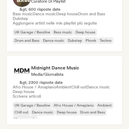
Curatore Di Playlist
&gt; 600 risposte date
Bass music
Dance music
Deep house
Drum and Bass
Dubstep
Aggiungere artisti nelle mie playlist più seguite
UK Garage / Bassline
Bass music
Deep house
Drum and Bass
Dance music
Dubstep
Phonk
Techno
Midnight Dance Music
Media/Giornalista
&gt; 2300 risposte date
Afro House / Amapiano
Ambient
Chill out
Dance music
Deep house
Scrivere articoli
UK Garage / Bassline
Afro House / Amapiano
Ambient
Chill out
Dance music
Deep house
Drum and Bass
House music