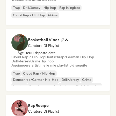
Trap
Drill/Jersey
Hip-hop
Rap in inglese
Cloud Rap / Hip Hop
Grime
Basketball Vibes 🏀🔥
Curatore Di Playlist
&gt; 1200 risposte date
Cloud Rap / Hip Hop
Deutschrap/German Hip-Hop
Drill/Jersey
Grime
Hip-hop
Aggiungere artisti nelle mie playlist più seguite
Trap
Cloud Rap / Hip Hop
Deutschrap/German Hip-Hop
Drill/Jersey
Grime
Hip-hop
Rap internazionale
Nederhop/Dutch Hip-Hop
RapRecipe
Curatore Di Playlist