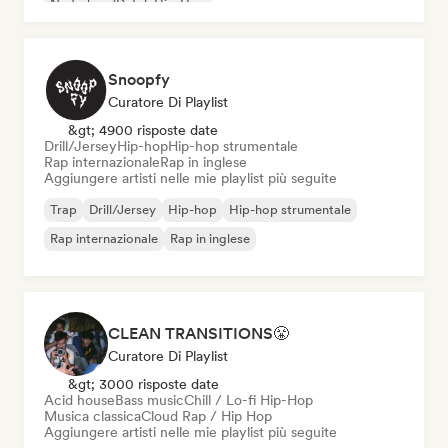
Nederhop/Dutch Hip-Hop
Snoopfy
Curatore Di Playlist
&gt; 4900 risposte date
Drill/Jersey
Hip-hop
Hip-hop strumentale
Rap internazionale
Rap in inglese
Aggiungere artisti nelle mie playlist più seguite
Trap
Drill/Jersey
Hip-hop
Hip-hop strumentale
Rap internazionale
Rap in inglese
CLEAN TRANSITIONS😤
Curatore Di Playlist
&gt; 3000 risposte date
Acid house
Bass music
Chill / Lo-fi Hip-Hop
Musica classica
Cloud Rap / Hip Hop
Aggiungere artisti nelle mie playlist più seguite