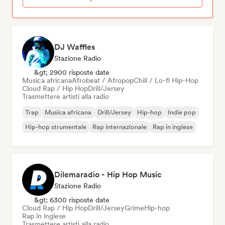
DJ Waffles
Stazione Radio
&gt; 2900 risposte date
Musica africana
Afrobeat / Afropop
Chill / Lo-fi Hip-Hop
Cloud Rap / Hip Hop
Drill/Jersey
Trasmettere artisti alla radio
Trap
Musica africana
Drill/Jersey
Hip-hop
Indie pop
Hip-hop strumentale
Rap internazionale
Rap in inglese
Dilemaradio - Hip Hop Music
Stazione Radio
&gt; 6300 risposte date
Cloud Rap / Hip Hop
Drill/Jersey
Grime
Hip-hop
Rap in inglese
Trasmettere artisti alla radio