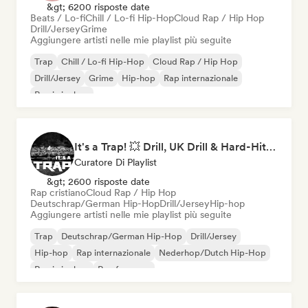
&gt; 6200 risposte date
Beats / Lo-fi
Chill / Lo-fi Hip-Hop
Cloud Rap / Hip Hop
Drill/Jersey
Grime
Aggiungere artisti nelle mie playlist più seguite
Trap
Chill / Lo-fi Hip-Hop
Cloud Rap / Hip Hop
Drill/Jersey
Grime
Hip-hop
Rap internazionale
Rap in inglese
It's a Trap! 💥 Drill, UK Drill & Hard-Hitting Trap
Curatore Di Playlist
&gt; 2600 risposte date
Rap cristiano
Cloud Rap / Hip Hop
Deutschrap/German Hip-Hop
Drill/Jersey
Hip-hop
Aggiungere artisti nelle mie playlist più seguite
Trap
Deutschrap/German Hip-Hop
Drill/Jersey
Hip-hop
Rap internazionale
Nederhop/Dutch Hip-Hop
Rap in inglese
Rap francese