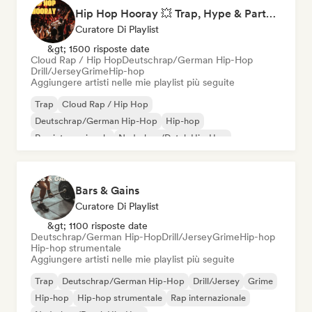
Hip Hop Hooray 💥 Trap, Hype & Party Rap Bangers
Curatore Di Playlist
&gt; 1500 risposte date
Cloud Rap / Hip Hop
Deutschrap/German Hip-Hop
Drill/Jersey
Grime
Hip-hop
Aggiungere artisti nelle mie playlist più seguite
Trap
Cloud Rap / Hip Hop
Deutschrap/German Hip-Hop
Hip-hop
Rap internazionale
Nederhop/Dutch Hip-Hop
Rap in inglese
Rap francese
Bars & Gains
Curatore Di Playlist
&gt; 1100 risposte date
Deutschrap/German Hip-Hop
Drill/Jersey
Grime
Hip-hop
Hip-hop strumentale
Aggiungere artisti nelle mie playlist più seguite
Trap
Deutschrap/German Hip-Hop
Drill/Jersey
Grime
Hip-hop
Hip-hop strumentale
Rap internazionale