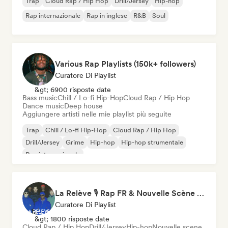
Trap
Cloud Rap / Hip Hop
Drill/Jersey
Hip-hop
Rap internazionale
Rap in inglese
R&B
Soul
Various Rap Playlists (150k+ followers)
Curatore Di Playlist
&gt; 6900 risposte date
Bass music
Chill / Lo-fi Hip-Hop
Cloud Rap / Hip Hop
Dance music
Deep house
Aggiungere artisti nelle mie playlist più seguite
Trap
Chill / Lo-fi Hip-Hop
Cloud Rap / Hip Hop
Drill/Jersey
Grime
Hip-hop
Hip-hop strumentale
Rap internazionale
La Relève 🎙️ Rap FR & Nouvelle Scène Hip-Hop
Curatore Di Playlist
&gt; 1800 risposte date
Cloud Rap / Hip Hop
Drill/Jersey
Hip-hop
Nouvelle scene