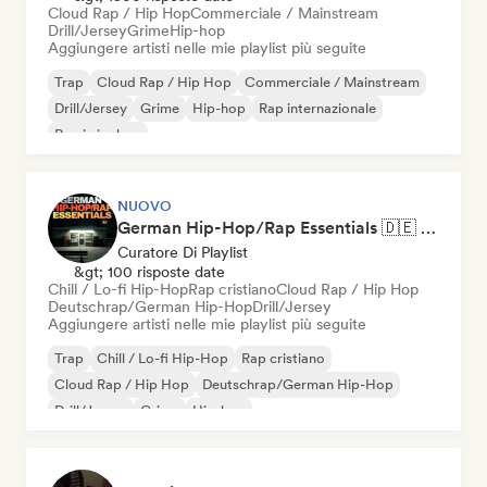
Cloud Rap / Hip Hop
Commerciale / Mainstream
Drill/Jersey
Grime
Hip-hop
Aggiungere artisti nelle mie playlist più seguite
Trap
Cloud Rap / Hip Hop
Commerciale / Mainstream
Drill/Jersey
Grime
Hip-hop
Rap internazionale
Rap in inglese
NUOVO
German Hip-Hop/Rap Essentials 🇩🇪 Deutschrap, Cloud Rap & Trap
Curatore Di Playlist
&gt; 100 risposte date
Chill / Lo-fi Hip-Hop
Rap cristiano
Cloud Rap / Hip Hop
Deutschrap/German Hip-Hop
Drill/Jersey
Aggiungere artisti nelle mie playlist più seguite
Trap
Chill / Lo-fi Hip-Hop
Rap cristiano
Cloud Rap / Hip Hop
Deutschrap/German Hip-Hop
Drill/Jersey
Grime
Hip-hop