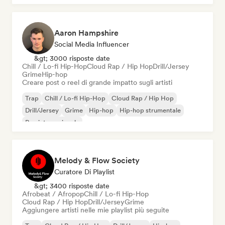
Aaron Hampshire
Social Media Influencer
&gt; 3000 risposte date
Chill / Lo-fi Hip-Hop
Cloud Rap / Hip Hop
Drill/Jersey
Grime
Hip-hop
Creare post o reel di grande impatto sugli artisti
Trap
Chill / Lo-fi Hip-Hop
Cloud Rap / Hip Hop
Drill/Jersey
Grime
Hip-hop
Hip-hop strumentale
Rap internazionale
Melody & Flow Society
Curatore Di Playlist
&gt; 3400 risposte date
Afrobeat / Afropop
Chill / Lo-fi Hip-Hop
Cloud Rap / Hip Hop
Drill/Jersey
Grime
Aggiungere artisti nelle mie playlist più seguite