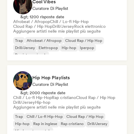
Cool Vibes
Curatore Di Playlist
&gt; 1200 risposte date
Afrobeat / Afropop
Chill / Lo-fi Hip-Hop
Cloud Rap / Hip Hop
Drill/Jersey
Rock elettronico
Aggiungere artisti nelle mie playlist più seguite
Trap
Afrobeat / Afropop
Cloud Rap / Hip Hop
Drill/Jersey
Elettropop
Hip-hop
Iperpop
Rap internazionale
Hip Hop Playlists
Curatore Di Playlist
&gt; 2000 risposte date
Chill / Lo-fi Hip-Hop
Rap cristiano
Cloud Rap / Hip Hop
Drill/Jersey
Hip-hop
Aggiungere artisti nelle mie playlist più seguite
Trap
Chill / Lo-fi Hip-Hop
Cloud Rap / Hip Hop
Hip-hop
Rap in inglese
Rap cristiano
Drill/Jersey
Hip-hop strumentale