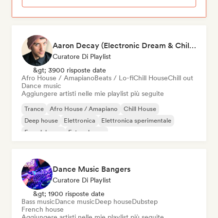
Aaron Decay (Electronic Dream & Chill Electronic Dream playlists)
Curatore Di Playlist
&gt; 3900 risposte date
Afro House / Amapiano
Beats / Lo-fi
Chill House
Chill out
Dance music
Aggiungere artisti nelle mie playlist più seguite
Trance
Afro House / Amapiano
Chill House
Deep house
Elettronica
Elettronica sperimentale
French house
Future house
Dance Music Bangers
Curatore Di Playlist
&gt; 1900 risposte date
Bass music
Dance music
Deep house
Dubstep
French house
Aggiungere artisti nelle mie playlist più seguite