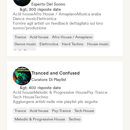
Esperto Del Suono
&gt; 300 risposte date
Acid house
Afro House / Amapiano
Musica araba
Dance music
Elettronica
Fornire agli artisti un feedback dettagliato sul loro
suono/produzione
Trance
Acid house
Afro House / Amapiano
Dance music
Elettronica
Hard Techno
House music
Indie Dance
Tranced and Confused
Curatore Di Playlist
&gt; 400 risposte date
Acid house
Melodic & Progressive House
Psy-Trance
Tech House
Techno
Aggiungere artisti nelle mie playlist più seguite
Trance
Acid house
Psy-Trance
Tech House
Melodic & Progressive House
Techno