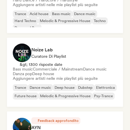
Hard Dance / Hardcore / Hardstyle
Aggiungere artisti nelle mie playlist più seguite
Trance
Acid house
Bass music
Dance music
Hard Techno
Melodic & Progressive House
Techno
Drum and Bass
Noize Lab
Curatore Di Playlist
&gt; 1300 risposte date
Bass music
Commerciale / Mainstream
Dance music
Danza pop
Deep house
Aggiungere artisti nelle mie playlist più seguite
Trance
Dance music
Deep house
Dubstep
Elettronica
Future house
Melodic & Progressive House
Psy-Trance
Feedback approfondito
AYN