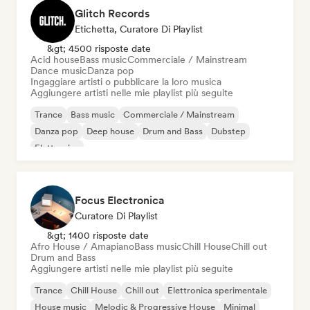
Glitch Records
Etichetta, Curatore Di Playlist
&gt; 4500 risposte date
Acid house
Bass music
Commerciale / Mainstream
Dance music
Danza pop
Ingaggiare artisti o pubblicare la loro musica
Aggiungere artisti nelle mie playlist più seguite
Trance
Bass music
Commerciale / Mainstream
Danza pop
Deep house
Drum and Bass
Dubstep
Elettronica
Focus Electronica
Curatore Di Playlist
&gt; 1400 risposte date
Afro House / Amapiano
Bass music
Chill House
Chill out
Drum and Bass
Aggiungere artisti nelle mie playlist più seguite
Trance
Chill House
Chill out
Elettronica sperimentale
House music
Melodic & Progressive House
Minimal