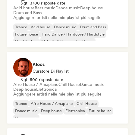
&gt; 3700 risposte date
Acid house
Bass music
Dance music
Deep house
Drum and Bass
Aggiungere artisti nelle mie playlist più seguite
Trance
Acid house
Dance music
Drum and Bass
Future house
Hard Dance / Hardcore / Hardstyle
Hard Techno
Melodic & Progressive House
Kloos
Curatore Di Playlist
&gt; 500 risposte date
Afro House / Amapiano
Chill House
Dance music
Deep house
Elettronica
Aggiungere artisti nelle mie playlist più seguite
Trance
Afro House / Amapiano
Chill House
Dance music
Deep house
Elettronica
Future house
House music