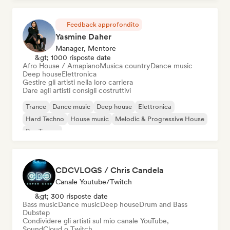
Feedback approfondito
Yasmine Daher
Manager, Mentore
&gt; 1000 risposte date
Afro House / Amapiano
Musica country
Dance music
Deep house
Elettronica
Gestire gli artisti nella loro carriera
Dare agli artisti consigli costruttivi
Trance
Dance music
Deep house
Elettronica
Hard Techno
House music
Melodic & Progressive House
Psy-Trance
CDCVLOGS / Chris Candela
Canale Youtube/Twitch
&gt; 300 risposte date
Bass music
Dance music
Deep house
Drum and Bass
Dubstep
Condividere gli artisti sul mio canale YouTube,
SoundCloud o Twitch