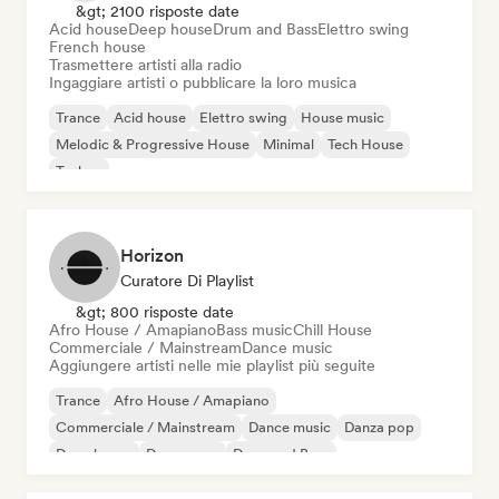
&gt; 2100 risposte date
Acid house
Deep house
Drum and Bass
Elettro swing
French house
Trasmettere artisti alla radio
Ingaggiare artisti o pubblicare la loro musica
Trance
Acid house
Elettro swing
House music
Melodic & Progressive House
Minimal
Tech House
Techno
Horizon
Curatore Di Playlist
&gt; 800 risposte date
Afro House / Amapiano
Bass music
Chill House
Commerciale / Mainstream
Dance music
Aggiungere artisti nelle mie playlist più seguite
Trance
Afro House / Amapiano
Commerciale / Mainstream
Dance music
Danza pop
Deep house
Dream pop
Drum and Bass