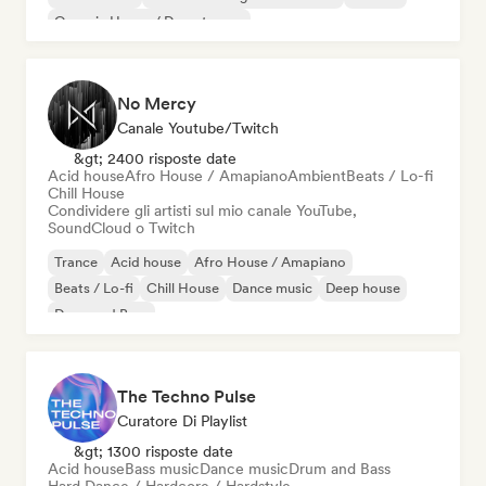
Organic House / Downtempo
No Mercy
Canale Youtube/Twitch
&gt; 2400 risposte date
Acid house
Afro House / Amapiano
Ambient
Beats / Lo-fi
Chill House
Condividere gli artisti sul mio canale YouTube,
SoundCloud o Twitch
Trance
Acid house
Afro House / Amapiano
Beats / Lo-fi
Chill House
Dance music
Deep house
Drum and Bass
The Techno Pulse
Curatore Di Playlist
&gt; 1300 risposte date
Acid house
Bass music
Dance music
Drum and Bass