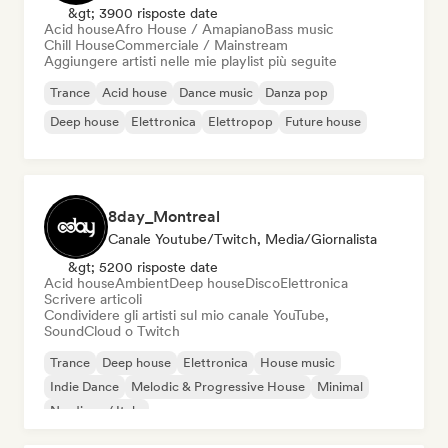
&gt; 3900 risposte date
Acid house
Afro House / Amapiano
Bass music
Chill House
Commerciale / Mainstream
Aggiungere artisti nelle mie playlist più seguite
Trance
Acid house
Dance music
Danza pop
Deep house
Elettronica
Elettropop
Future house
8day_Montreal
Canale Youtube/Twitch, Media/Giornalista
&gt; 5200 risposte date
Acid house
Ambient
Deep house
Disco
Elettronica
Scrivere articoli
Condividere gli artisti sul mio canale YouTube,
SoundCloud o Twitch
Trance
Deep house
Elettronica
House music
Indie Dance
Melodic & Progressive House
Minimal
Nu-disco / Italo