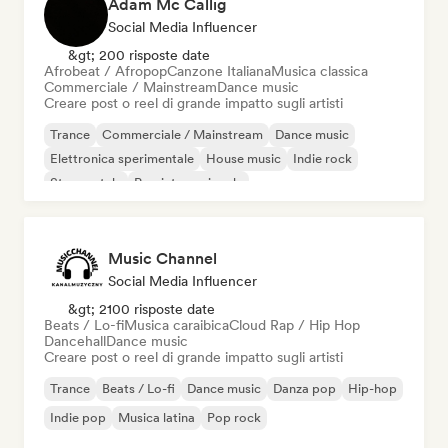
Adam Mc Callig
Social Media Influencer
&gt; 200 risposte date
Afrobeat / Afropop
Canzone Italiana
Musica classica
Commerciale / Mainstream
Dance music
Creare post o reel di grande impatto sugli artisti
Trance
Commerciale / Mainstream
Dance music
Elettronica sperimentale
House music
Indie rock
Strumentale
Pop internazionale
Music Channel
Social Media Influencer
&gt; 2100 risposte date
Beats / Lo-fi
Musica caraibica
Cloud Rap / Hip Hop
Dancehall
Dance music
Creare post o reel di grande impatto sugli artisti
Trance
Beats / Lo-fi
Dance music
Danza pop
Hip-hop
Indie pop
Musica latina
Pop rock