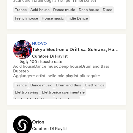
Scaricare i brani degli artisti per i miei DJ set
Trance
Acid house
Dance music
Deep house
Disco
French house
House music
Indie Dance
NUOVO
Tokyo Electronic Drift 🏎️ Schranz, Hard Techno & Anime EDM
Curatore Di Playlist
&gt; 200 risposte date
Acid house
Dance music
Deep house
Drum and Bass
Dubstep
Aggiungere artisti nelle mie playlist più seguite
Trance
Dance music
Drum and Bass
Elettronica
Elettro swing
Elettronica sperimentale
Funky / Jackin House
Future house
Orion
Curatore Di Playlist