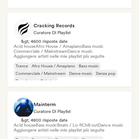
Cracking Records
Curatore Di Playlist
&gt; 4600 risposte date
Acid house
Afro House / Amapiano
Bass music
Commerciale / Mainstream
Dance music
Aggiungere artisti nelle mie playlist più seguite
Trance
Afro House / Amapiano
Bass music
Commerciale / Mainstream
Dance music
Danza pop
Deep house
Dubstep
Mainterm
Curatore Di Playlist
&gt; 4800 risposte date
Acid house
Bass music
Beats / Lo-fi
Chill out
Dance music
Aggiungere artisti nelle mie playlist più seguite