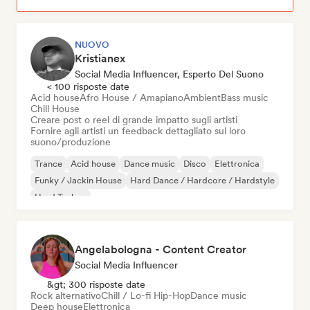
NUOVO
Kristianex
Social Media Influencer, Esperto Del Suono
< 100 risposte date
Acid house
Afro House / Amapiano
Ambient
Bass music
Chill House
Creare post o reel di grande impatto sugli artisti
Fornire agli artisti un feedback dettagliato sul loro
suono/produzione
Trance
Acid house
Dance music
Disco
Elettronica
Funky / Jackin House
Hard Dance / Hardcore / Hardstyle
Hard Techno
Angelabologna - Content Creator
Social Media Influencer
&gt; 300 risposte date
Rock alternativo
Chill / Lo-fi Hip-Hop
Dance music
Deep house
Elettronica