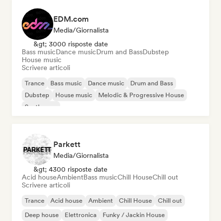
EDM.com
Media/Giornalista
&gt; 3000 risposte date
Bass music
Dance music
Drum and Bass
Dubstep
House music
Scrivere articoli
Trance
Bass music
Dance music
Drum and Bass
Dubstep
House music
Melodic & Progressive House
Synthwave
Parkett
Media/Giornalista
&gt; 4300 risposte date
Acid house
Ambient
Bass music
Chill House
Chill out
Scrivere articoli
Trance
Acid house
Ambient
Chill House
Chill out
Deep house
Elettronica
Funky / Jackin House