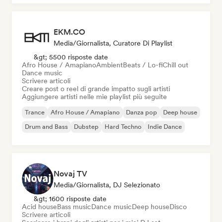
EKM.CO
Media/Giornalista, Curatore Di Playlist
&gt; 5500 risposte date
Afro House / Amapiano
Ambient
Beats / Lo-fi
Chill out
Dance music
Scrivere articoli
Creare post o reel di grande impatto sugli artisti
Aggiungere artisti nelle mie playlist più seguite
Trance
Afro House / Amapiano
Danza pop
Deep house
Drum and Bass
Dubstep
Hard Techno
Indie Dance
Novaj TV
Media/Giornalista, DJ Selezionato
&gt; 1600 risposte date
Acid house
Bass music
Dance music
Deep house
Disco
Scrivere articoli