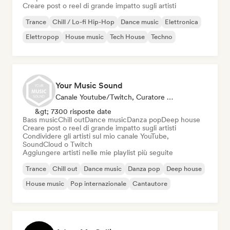
Creare post o reel di grande impatto sugli artisti
Trance
Chill / Lo-fi Hip-Hop
Dance music
Elettronica
Elettropop
House music
Tech House
Techno
Your Music Sound
Canale Youtube/Twitch, Curatore Di Playlist, Social Media Influencer
&gt; 7300 risposte date
Bass music
Chill out
Dance music
Danza pop
Deep house
Creare post o reel di grande impatto sugli artisti
Condividere gli artisti sul mio canale YouTube,
SoundCloud o Twitch
Aggiungere artisti nelle mie playlist più seguite
Trance
Chill out
Dance music
Danza pop
Deep house
House music
Pop internazionale
Cantautore