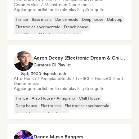
Commerciale / Mainstream
Dance music
Aggiungere artisti nelle mie playlist più seguite
Trance
Bass music
Dance music
Deep house
Dubstep
Elettronica sperimentale
French house
Hard Dance / Hardcore / Hardstyle
Aaron Decay (Electronic Dream & Chill Electronic Dream playlists)
Curatore Di Playlist
&gt; 3900 risposte date
Afro House / Amapiano
Beats / Lo-fi
Chill House
Chill out
Dance music
Aggiungere artisti nelle mie playlist più seguite
Trance
Afro House / Amapiano
Chill House
Deep house
Elettronica
Elettronica sperimentale
French house
Future house
Dance Music Bangers