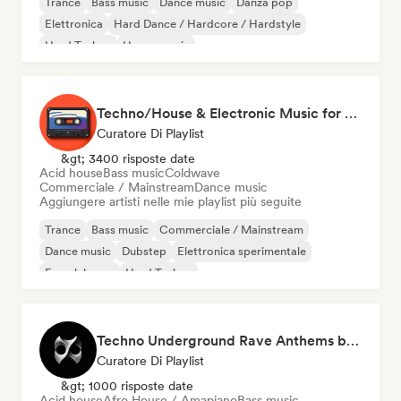
Trance
Bass music
Dance music
Danza pop
Elettronica
Hard Dance / Hardcore / Hardstyle
Hard Techno
House music
Techno/House & Electronic Music for Svea Playlists
Curatore Di Playlist
&gt; 3400 risposte date
Acid house
Bass music
Coldwave
Commerciale / Mainstream
Dance music
Aggiungere artisti nelle mie playlist più seguite
Trance
Bass music
Commerciale / Mainstream
Dance music
Dubstep
Elettronica sperimentale
French house
Hard Techno
Techno Underground Rave Anthems by Orphium
Curatore Di Playlist
&gt; 1000 risposte date
Acid house
Afro House / Amapiano
Bass music