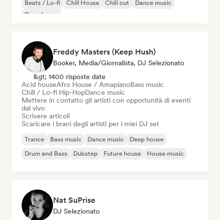
Beats / Lo-fi
Chill House
Chill out
Dance music
Deep house
Freddy Masters (Keep Hush)
Booker, Media/Giornalista, DJ Selezionato
&gt; 1400 risposte date
Acid house
Afro House / Amapiano
Bass music
Chill / Lo-fi Hip-Hop
Dance music
Mettere in contatto gli artisti con opportunità di eventi
dal vivo
Scrivere articoli
Scaricare i brani degli artisti per i miei DJ set
Trance
Bass music
Dance music
Deep house
Drum and Bass
Dubstep
Future house
House music
Nat SuPrise
DJ Selezionato