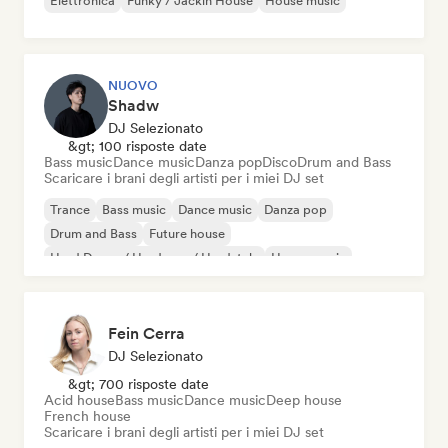
Elettronica
Funky / Jackin House
House music
NUOVO
Shadw
DJ Selezionato
&gt; 100 risposte date
Bass music
Dance music
Danza pop
Disco
Drum and Bass
Scaricare i brani degli artisti per i miei DJ set
Trance
Bass music
Dance music
Danza pop
Drum and Bass
Future house
Hard Dance / Hardcore / Hardstyle
House music
Fein Cerra
DJ Selezionato
&gt; 700 risposte date
Acid house
Bass music
Dance music
Deep house
French house
Scaricare i brani degli artisti per i miei DJ set