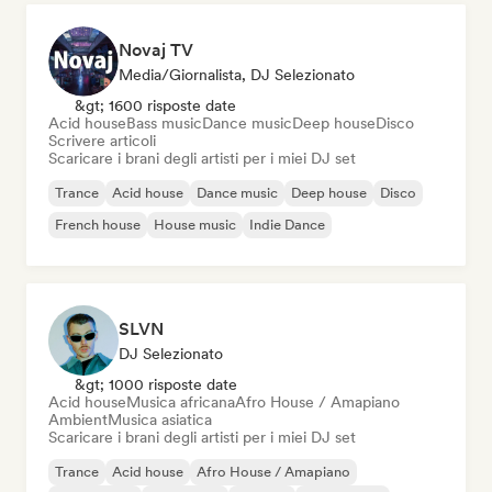
Novaj TV
Media/Giornalista, DJ Selezionato
&gt; 1600 risposte date
Acid house
Bass music
Dance music
Deep house
Disco
Scrivere articoli
Scaricare i brani degli artisti per i miei DJ set
Trance
Acid house
Dance music
Deep house
Disco
French house
House music
Indie Dance
SLVN
DJ Selezionato
&gt; 1000 risposte date
Acid house
Musica africana
Afro House / Amapiano
Ambient
Musica asiatica
Scaricare i brani degli artisti per i miei DJ set
Trance
Acid house
Afro House / Amapiano