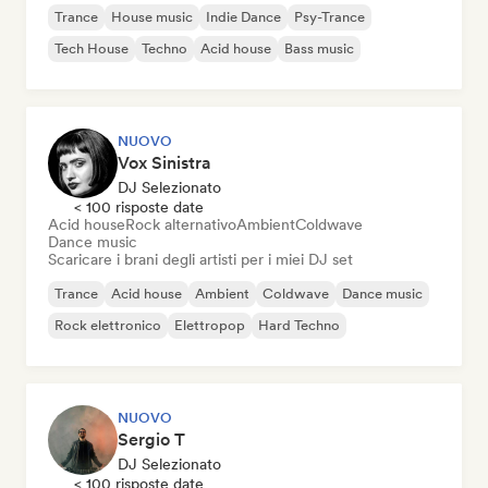
Trance
House music
Indie Dance
Psy-Trance
Tech House
Techno
Acid house
Bass music
NUOVO
Vox Sinistra
DJ Selezionato
< 100 risposte date
Acid house
Rock alternativo
Ambient
Coldwave
Dance music
Scaricare i brani degli artisti per i miei DJ set
Trance
Acid house
Ambient
Coldwave
Dance music
Rock elettronico
Elettropop
Hard Techno
NUOVO
Sergio T
DJ Selezionato
< 100 risposte date