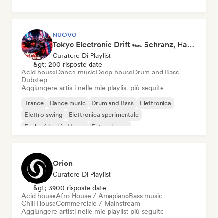
NUOVO
Tokyo Electronic Drift 🏎️ Schranz, Hard Techno & Anime EDM
Curatore Di Playlist
&gt; 200 risposte date
Acid house
Dance music
Deep house
Drum and Bass
Dubstep
Aggiungere artisti nelle mie playlist più seguite
Trance
Dance music
Drum and Bass
Elettronica
Elettro swing
Elettronica sperimentale
Funky / Jackin House
Future house
Orion
Curatore Di Playlist
&gt; 3900 risposte date
Acid house
Afro House / Amapiano
Bass music
Chill House
Commerciale / Mainstream
Aggiungere artisti nelle mie playlist più seguite