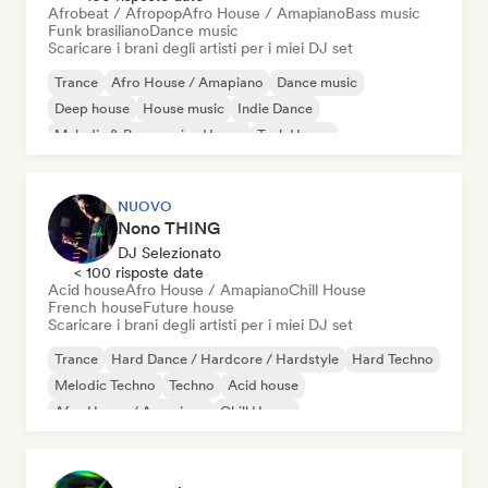
Afrobeat / Afropop
Afro House / Amapiano
Bass music
Funk brasiliano
Dance music
Scaricare i brani degli artisti per i miei DJ set
Trance
Afro House / Amapiano
Dance music
Deep house
House music
Indie Dance
Melodic & Progressive House
Tech House
NUOVO
Nono THING
DJ Selezionato
< 100 risposte date
Acid house
Afro House / Amapiano
Chill House
French house
Future house
Scaricare i brani degli artisti per i miei DJ set
Trance
Hard Dance / Hardcore / Hardstyle
Hard Techno
Melodic Techno
Techno
Acid house
Afro House / Amapiano
Chill House