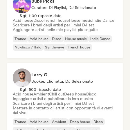
Bubs Picks
Curatore Di Playlist, DJ Selezionato
&gt; 1100 risposte date
Acid house
Disco
French house
House music
Indie Dance
Scaricare i brani degli artisti per i miei DJ set
Aggiungere artisti nelle mie playlist più seguite
Trance
Acid house
Disco
House music
Indie Dance
Nu-disco / Italo
Synthwave
French house
Larry G
Booker, Etichetta, DJ Selezionato
&gt; 500 risposte date
Acid house
Ambient
Chill out
Deep house
Disco
Ingaggiare artisti o pubblicare la loro musica
Scaricare i brani degli artisti per i miei DJ set
Mettere in contatto gli artisti con opportunità di eventi
dal vivo
Trance
Acid house
Ambient
Deep house
Disco