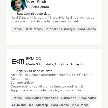
Yusef Kifah
DJ Selezionato
&gt; 200 risposte date
Hard Dance / Hardcore / Hardstyle
Hard Techno
Trance
Scaricare i brani degli artisti per i miei DJ set
Trance
Hard Dance / Hardcore / Hardstyle
Hard Techno
EKM.CO
Media/Giornalista, Curatore Di Playlist
&gt; 5500 risposte date
Afro House / Amapiano
Ambient
Beats / Lo-fi
Chill out
Dance music
Scrivere articoli
Creare post o reel di grande impatto sugli artisti
Aggiungere artisti nelle mie playlist più seguite
Trance
Afro House / Amapiano
Danza pop
Deep house
Drum and Bass
Dubstep
Hard Techno
Indie Dance