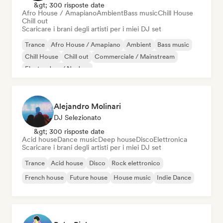
&gt; 300 risposte date
Afro House / Amapiano
Ambient
Bass music
Chill House
Chill out
Scaricare i brani degli artisti per i miei DJ set
Trance
Afro House / Amapiano
Ambient
Bass music
Chill House
Chill out
Commerciale / Mainstream
Electro Jazz / Nu Jazz
Alejandro Molinari
DJ Selezionato
&gt; 300 risposte date
Acid house
Dance music
Deep house
Disco
Elettronica
Scaricare i brani degli artisti per i miei DJ set
Trance
Acid house
Disco
Rock elettronico
French house
Future house
House music
Indie Dance