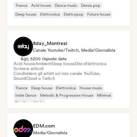
Trance
Acid house
Dance music
Danza pop
Deep house
Elettronica
Elettropop
Future house
8day_Montreal
Canale Youtube/Twitch, Media/Giornalista
&gt; 5200 risposte date
Acid house
Ambient
Deep house
Disco
Elettronica
Scrivere articoli
Condividere gli artisti sul mio canale YouTube,
SoundCloud o Twitch
Trance
Deep house
Elettronica
House music
Indie Dance
Melodic & Progressive House
Minimal
Nu-disco / Italo
EDM.com
Media/Giornalista