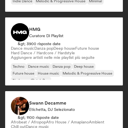
Indie Dance
Melodic & Progressive House
Minimal
HMG
Curatore Di Playlist
&gt; 3900 risposte date
Dance music
Danza pop
Deep house
Future house
Hard Dance / Hardcore / Hardstyle
Aggiungere artisti nelle mie playlist più seguite
Techno
Dance music
Danza pop
Deep house
Future house
House music
Melodic & Progressive House
Nederpop/Dutch Pop
Swann Decamme
Etichetta, DJ Selezionato
&gt; 1100 risposte date
Afrobeat / Afropop
Afro House / Amapiano
Ambient
Chill out
Dance music