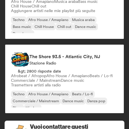
Afro House / Amapiano
Musica araba
Bass music
Chill House
Chill out
Aggiungere artisti nelle mie playlist più seguite
Techno
Afro House / Amapiano
Musica araba
Bass music
Chill House
Chill out
Dance music
Deep house
The Shore 93.5 - Atlantic City, NJ
Stazione Radio
&gt; 2800 risposte date
Afrobeat / Afropop
Afro House / Amapiano
Beats / Lo-fi
Commerciale / Mainstream
Dance music
Trasmettere artisti alla radio
Techno
Afro House / Amapiano
Beats / Lo-fi
Commerciale / Mainstream
Dance music
Danza pop
Disco
Hip-hop
Vuoi contattare questi