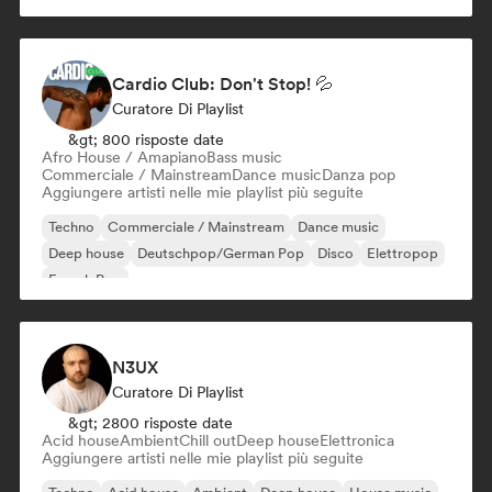
Cardio Club: Don't Stop! 💦
Curatore Di Playlist
&gt; 800 risposte date
Afro House / Amapiano
Bass music
Commerciale / Mainstream
Dance music
Danza pop
Aggiungere artisti nelle mie playlist più seguite
Techno
Commerciale / Mainstream
Dance music
Deep house
Deutschpop/German Pop
Disco
Elettropop
French Pop
N3UX
Curatore Di Playlist
&gt; 2800 risposte date
Acid house
Ambient
Chill out
Deep house
Elettronica
Aggiungere artisti nelle mie playlist più seguite