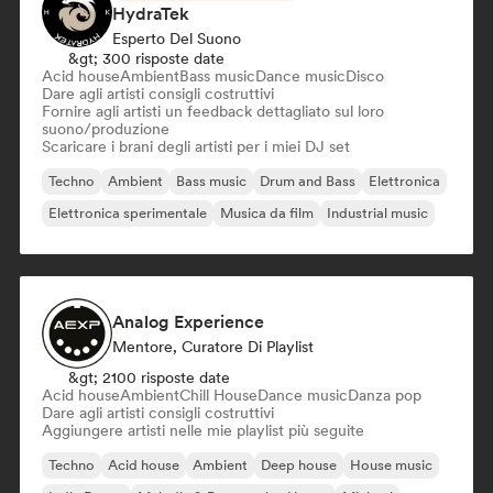
HydraTek
Esperto Del Suono
&gt; 300 risposte date
Acid house
Ambient
Bass music
Dance music
Disco
Dare agli artisti consigli costruttivi
Fornire agli artisti un feedback dettagliato sul loro
suono/produzione
Scaricare i brani degli artisti per i miei DJ set
Techno
Ambient
Bass music
Drum and Bass
Elettronica
Elettronica sperimentale
Musica da film
Industrial music
Analog Experience
Mentore, Curatore Di Playlist
&gt; 2100 risposte date
Acid house
Ambient
Chill House
Dance music
Danza pop
Dare agli artisti consigli costruttivi
Aggiungere artisti nelle mie playlist più seguite
Techno
Acid house
Ambient
Deep house
House music