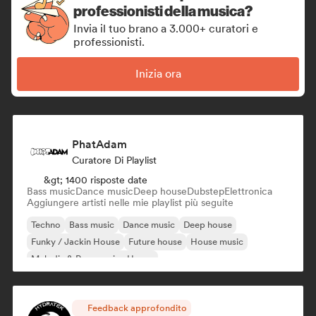
professionisti della musica?
Invia il tuo brano a 3.000+ curatori e
professionisti.
Inizia ora
PhatAdam
Curatore Di Playlist
&gt; 1400 risposte date
Bass music
Dance music
Deep house
Dubstep
Elettronica
Aggiungere artisti nelle mie playlist più seguite
Techno
Bass music
Dance music
Deep house
Funky / Jackin House
Future house
House music
Melodic & Progressive House
Feedback approfondito