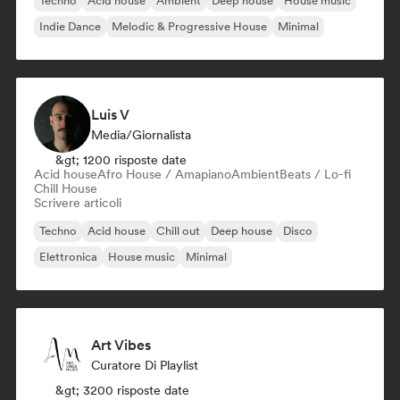
Techno
Acid house
Ambient
Deep house
House music
Indie Dance
Melodic & Progressive House
Minimal
Luis V
Media/Giornalista
&gt; 1200 risposte date
Acid house
Afro House / Amapiano
Ambient
Beats / Lo-fi
Chill House
Scrivere articoli
Techno
Acid house
Chill out
Deep house
Disco
Elettronica
House music
Minimal
Art Vibes
Curatore Di Playlist
&gt; 3200 risposte date