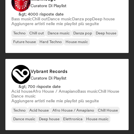
Curatore Di Playlist
&gt; 4000 risposte date
Bass music
Chill out
Dance music
Danza pop
Deep house
Aggiungere artisti nelle mie playlist più seguite
Techno
Chill out
Dance music
Danza pop
Deep house
Future house
Hard Techno
House music
Vybrant Records
Curatore Di Playlist
&gt; 700 risposte date
Acid house
Afro House / Amapiano
Bass music
Chill House
Dance music
Aggiungere artisti nelle mie playlist più seguite
Techno
Acid house
Afro House / Amapiano
Chill House
Dance music
Deep house
Elettronica
House music