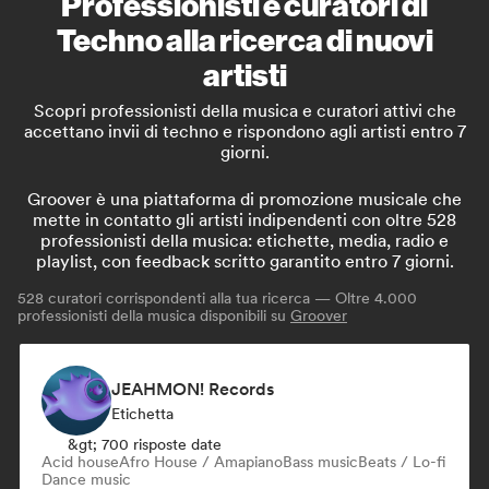
Professionisti e curatori di
Techno alla ricerca di nuovi
artisti
Scopri professionisti della musica e curatori attivi che
accettano invii di techno e rispondono agli artisti entro 7
giorni.
Groover è una piattaforma di promozione musicale che
mette in contatto gli artisti indipendenti con oltre 528
professionisti della musica: etichette, media, radio e
playlist, con feedback scritto garantito entro 7 giorni.
528
curatori corrispondenti alla tua ricerca — Oltre 4.000
professionisti della musica disponibili su
Groover
JEAHMON! Records
Etichetta
&gt; 700 risposte date
Acid house
Afro House / Amapiano
Bass music
Beats / Lo-fi
Dance music