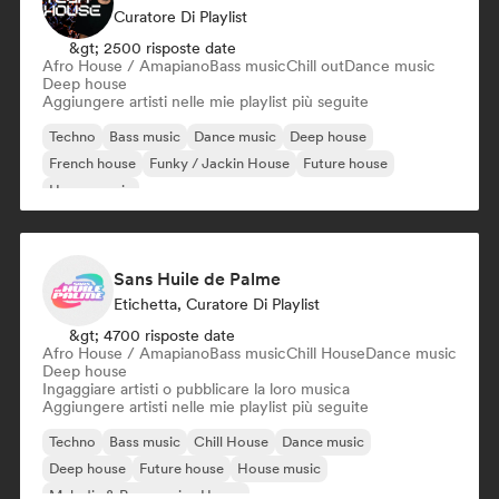
Curatore Di Playlist
&gt; 2500 risposte date
Afro House / Amapiano
Bass music
Chill out
Dance music
Deep house
Aggiungere artisti nelle mie playlist più seguite
Techno
Bass music
Dance music
Deep house
French house
Funky / Jackin House
Future house
House music
Sans Huile de Palme
Etichetta, Curatore Di Playlist
&gt; 4700 risposte date
Afro House / Amapiano
Bass music
Chill House
Dance music
Deep house
Ingaggiare artisti o pubblicare la loro musica
Aggiungere artisti nelle mie playlist più seguite
Techno
Bass music
Chill House
Dance music
Deep house
Future house
House music
Melodic & Progressive House