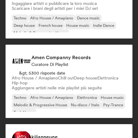
Ingaggiare artisti o pubblicare la loro musica
Scaricare i brani degli artisti per i miei DJ set
Techno
Afro House / Amapiano
Dance music
Deep house
French house
House music
Indie Dance
Melodic & Progressive House
Amen Companny Records
Curatore Di Playlist
&gt; 5300 risposte date
Afro House / Amapiano
Chill out
Deep house
Elettronica
Hip-hop
Aggiungere artisti nelle mie playlist più seguite
Techno
Afro House / Amapiano
Elettronica
House music
Melodic & Progressive House
Nu-disco / Italo
Psy-Trance
Tech House
kilianneuge