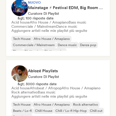
NUOVO
Mainstage ⚡ Festival EDM, Big Room & House Anthems
Curatore Di Playlist
&gt; 100 risposte date
Acid house
Afro House / Amapiano
Bass music
Commerciale / Mainstream
Dance music
Aggiungere artisti nelle mie playlist più seguite
Tech House
Afro House / Amapiano
Commerciale / Mainstream
Dance music
Danza pop
Disco
Elettronica
Elettro swing
Ablozé Playlists
Curatore Di Playlist
&gt; 3000 risposte date
Acid house
Afrobeat / Afropop
Afro House / Amapiano
Rock alternativo
Bass music
Aggiungere artisti nelle mie playlist più seguite
Tech House
Afro House / Amapiano
Rock alternativo
Beats / Lo-fi
Chill House
Chill / Lo-fi Hip-Hop
Chill out