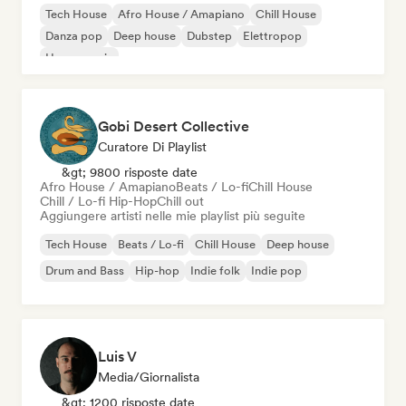
Tech House
Afro House / Amapiano
Chill House
Danza pop
Deep house
Dubstep
Elettropop
House music
Gobi Desert Collective
Curatore Di Playlist
&gt; 9800 risposte date
Afro House / Amapiano
Beats / Lo-fi
Chill House
Chill / Lo-fi Hip-Hop
Chill out
Aggiungere artisti nelle mie playlist più seguite
Tech House
Beats / Lo-fi
Chill House
Deep house
Drum and Bass
Hip-hop
Indie folk
Indie pop
Luis V
Media/Giornalista
&gt; 1200 risposte date