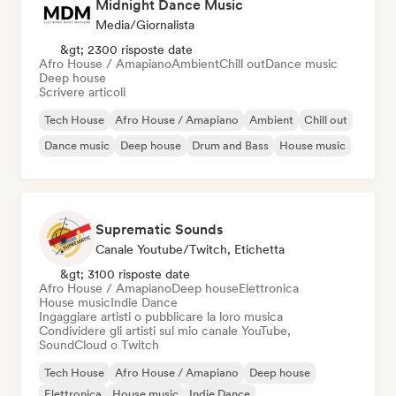
Midnight Dance Music
Media/Giornalista
&gt; 2300 risposte date
Afro House / Amapiano
Ambient
Chill out
Dance music
Deep house
Scrivere articoli
Tech House
Afro House / Amapiano
Ambient
Chill out
Dance music
Deep house
Drum and Bass
House music
Suprematic Sounds
Canale Youtube/Twitch, Etichetta
&gt; 3100 risposte date
Afro House / Amapiano
Deep house
Elettronica
House music
Indie Dance
Ingaggiare artisti o pubblicare la loro musica
Condividere gli artisti sul mio canale YouTube,
SoundCloud o Twitch
Tech House
Afro House / Amapiano
Deep house
Elettronica
House music
Indie Dance