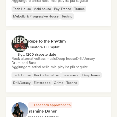
Aggiungere artisti nelle mie playlist più seguite
Tech House
Acid house
Psy-Trance
Trance
Melodic & Progressive House
Techno
Reps to the Rhythm
Curatore Di Playlist
&gt; 1200 risposte date
Rock alternativo
Bass music
Deep house
Drill/Jersey
Drum and Bass
Aggiungere artisti nelle mie playlist più seguite
Tech House
Rock alternativo
Bass music
Deep house
Drill/Jersey
Elettropop
Grime
Techno
Feedback approfondito
Yasmine Daher