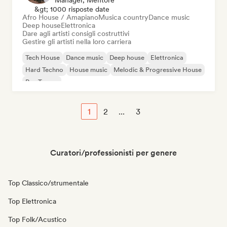
Manager, Mentore
&gt; 1000 risposte date
Afro House / Amapiano
Musica country
Dance music
Deep house
Elettronica
Dare agli artisti consigli costruttivi
Gestire gli artisti nella loro carriera
Tech House
Dance music
Deep house
Elettronica
Hard Techno
House music
Melodic & Progressive House
Psy-Trance
1
2
...
3
Curatori/professionisti per genere
Top Classico/strumentale
Top Elettronica
Top Folk/Acustico