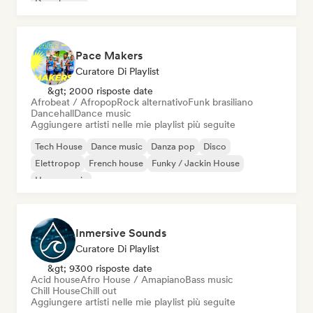
Deep house
Pace Makers
Curatore Di Playlist
&gt; 2000 risposte date
Afrobeat / Afropop
Rock alternativo
Funk brasiliano
Dancehall
Dance music
Aggiungere artisti nelle mie playlist più seguite
Tech House
Dance music
Danza pop
Disco
Elettropop
French house
Funky / Jackin House
House music
Inmersive Sounds
Curatore Di Playlist
&gt; 9300 risposte date
Acid house
Afro House / Amapiano
Bass music
Chill House
Chill out
Aggiungere artisti nelle mie playlist più seguite