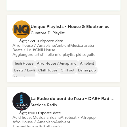
Unique Playlists - House & Electronics
Curatore Di Playlist
&gt; 12200 risposte date
Afro House / Amapiano
Ambient
Musica araba
Beats / Lo-fi
Chill House
Aggiungere artisti nelle mie playlist più seguite
Tech House
Afro House / Amapiano
Ambient
Beats / Lo-fi
Chill House
Chill out
Danza pop
Deep house
La Radio du bord de l'eau - DAB+ Radio Station (Switzerland)
Stazione Radio
&gt; 5100 risposte date
Acid house
Musica africana
Afrobeat / Afropop
Afro House / Amapiano
Ambient
Trasmettere artisti alla radio