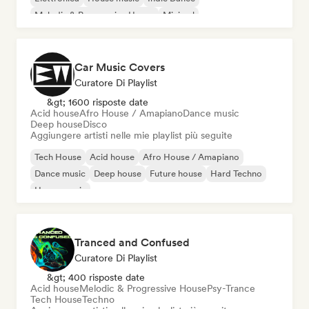
Melodic & Progressive House
Minimal
Car Music Covers
Curatore Di Playlist
&gt; 1600 risposte date
Acid house
Afro House / Amapiano
Dance music
Deep house
Disco
Aggiungere artisti nelle mie playlist più seguite
Tech House
Acid house
Afro House / Amapiano
Dance music
Deep house
Future house
Hard Techno
House music
Tranced and Confused
Curatore Di Playlist
&gt; 400 risposte date
Acid house
Melodic & Progressive House
Psy-Trance
Tech House
Techno