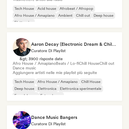
Tech House
Acid house
Afrobeat / Afropop
Afro House / Amapiano
Ambient
Chill out
Deep house
Elettronica
Aaron Decay (Electronic Dream & Chill Electronic Dream playlists)
Curatore Di Playlist
&gt; 3900 risposte date
Afro House / Amapiano
Beats / Lo-fi
Chill House
Chill out
Dance music
Aggiungere artisti nelle mie playlist più seguite
Tech House
Afro House / Amapiano
Chill House
Deep house
Elettronica
Elettronica sperimentale
French house
Future house
Dance Music Bangers
Curatore Di Playlist