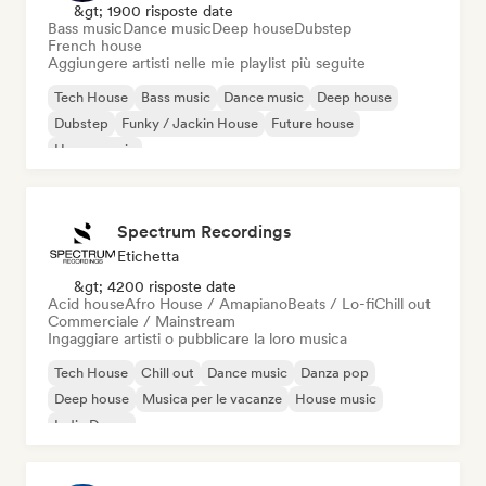
&gt; 1900 risposte date
Bass music
Dance music
Deep house
Dubstep
French house
Aggiungere artisti nelle mie playlist più seguite
Tech House
Bass music
Dance music
Deep house
Dubstep
Funky / Jackin House
Future house
House music
Spectrum Recordings
Etichetta
&gt; 4200 risposte date
Acid house
Afro House / Amapiano
Beats / Lo-fi
Chill out
Commerciale / Mainstream
Ingaggiare artisti o pubblicare la loro musica
Tech House
Chill out
Dance music
Danza pop
Deep house
Musica per le vacanze
House music
Indie Dance