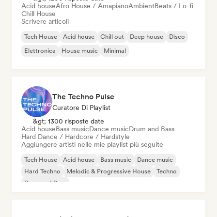
Acid house
Afro House / Amapiano
Ambient
Beats / Lo-fi
Chill House
Scrivere articoli
Tech House
Acid house
Chill out
Deep house
Disco
Elettronica
House music
Minimal
The Techno Pulse
Curatore Di Playlist
&gt; 1300 risposte date
Acid house
Bass music
Dance music
Drum and Bass
Hard Dance / Hardcore / Hardstyle
Aggiungere artisti nelle mie playlist più seguite
Tech House
Acid house
Bass music
Dance music
Hard Techno
Melodic & Progressive House
Techno
Drum and Bass