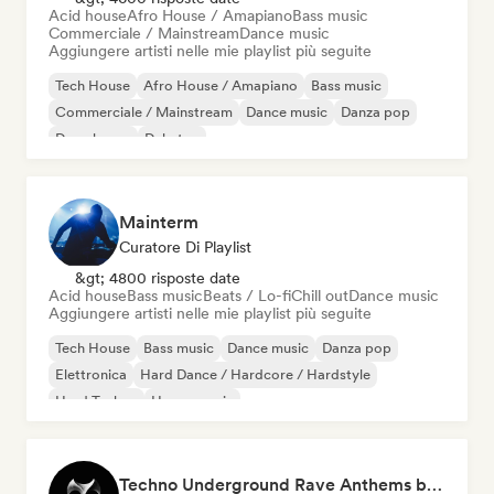
Acid house
Afro House / Amapiano
Bass music
Commerciale / Mainstream
Dance music
Aggiungere artisti nelle mie playlist più seguite
Tech House
Afro House / Amapiano
Bass music
Commerciale / Mainstream
Dance music
Danza pop
Deep house
Dubstep
Mainterm
Curatore Di Playlist
&gt; 4800 risposte date
Acid house
Bass music
Beats / Lo-fi
Chill out
Dance music
Aggiungere artisti nelle mie playlist più seguite
Tech House
Bass music
Dance music
Danza pop
Elettronica
Hard Dance / Hardcore / Hardstyle
Hard Techno
House music
Techno Underground Rave Anthems by Orphium