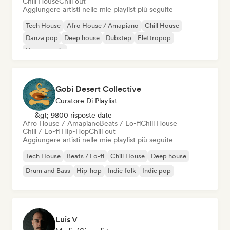
Chill House
Chill out
Aggiungere artisti nelle mie playlist più seguite
Tech House
Afro House / Amapiano
Chill House
Danza pop
Deep house
Dubstep
Elettropop
House music
Gobi Desert Collective
Curatore Di Playlist
&gt; 9800 risposte date
Afro House / Amapiano
Beats / Lo-fi
Chill House
Chill / Lo-fi Hip-Hop
Chill out
Aggiungere artisti nelle mie playlist più seguite
Tech House
Beats / Lo-fi
Chill House
Deep house
Drum and Bass
Hip-hop
Indie folk
Indie pop
Luis V