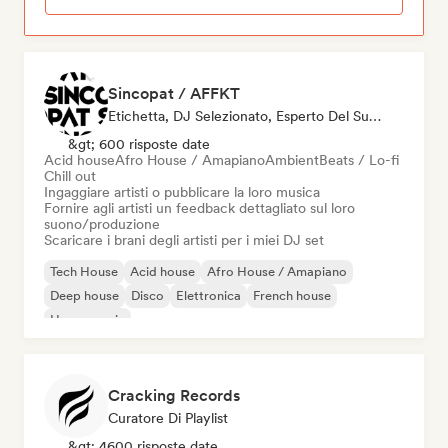
Sincopat / AFFKT
Etichetta, DJ Selezionato, Esperto Del Suono
&gt; 600 risposte date
Acid house
Afro House / Amapiano
Ambient
Beats / Lo-fi
Chill out
Ingaggiare artisti o pubblicare la loro musica
Fornire agli artisti un feedback dettagliato sul loro
suono/produzione
Scaricare i brani degli artisti per i miei DJ set
Tech House
Acid house
Afro House / Amapiano
Deep house
Disco
Elettronica
French house
House music
Cracking Records
Curatore Di Playlist
&gt; 4600 risposte date