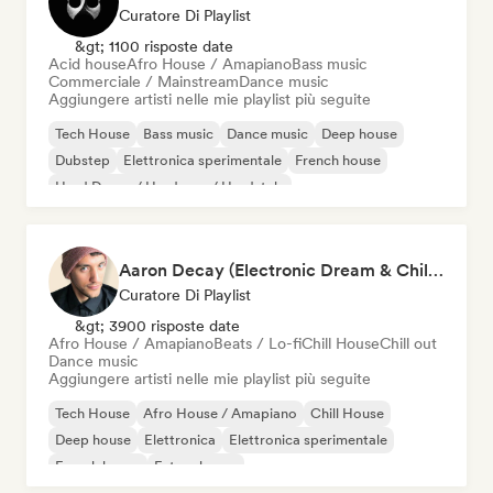
Curatore Di Playlist
&gt; 1100 risposte date
Acid house
Afro House / Amapiano
Bass music
Commerciale / Mainstream
Dance music
Aggiungere artisti nelle mie playlist più seguite
Tech House
Bass music
Dance music
Deep house
Dubstep
Elettronica sperimentale
French house
Hard Dance / Hardcore / Hardstyle
Aaron Decay (Electronic Dream & Chill Electronic Dream playlists)
Curatore Di Playlist
&gt; 3900 risposte date
Afro House / Amapiano
Beats / Lo-fi
Chill House
Chill out
Dance music
Aggiungere artisti nelle mie playlist più seguite
Tech House
Afro House / Amapiano
Chill House
Deep house
Elettronica
Elettronica sperimentale
French house
Future house