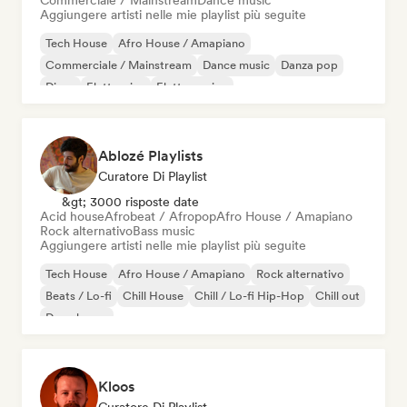
Commerciale / Mainstream
Dance music
Aggiungere artisti nelle mie playlist più seguite
Tech House
Afro House / Amapiano
Commerciale / Mainstream
Dance music
Danza pop
Disco
Elettronica
Elettro swing
Ablozé Playlists
Curatore Di Playlist
&gt; 3000 risposte date
Acid house
Afrobeat / Afropop
Afro House / Amapiano
Rock alternativo
Bass music
Aggiungere artisti nelle mie playlist più seguite
Tech House
Afro House / Amapiano
Rock alternativo
Beats / Lo-fi
Chill House
Chill / Lo-fi Hip-Hop
Chill out
Deep house
Kloos