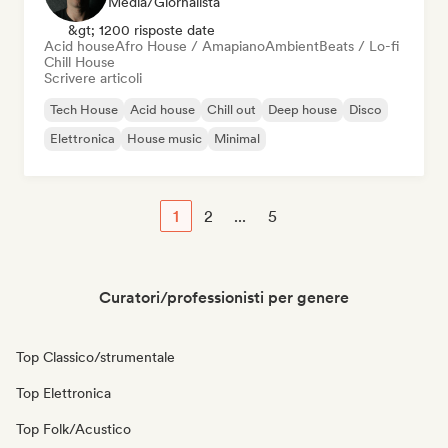
Media/Giornalista
&gt; 1200 risposte date
Acid house
Afro House / Amapiano
Ambient
Beats / Lo-fi
Chill House
Scrivere articoli
Tech House
Acid house
Chill out
Deep house
Disco
Elettronica
House music
Minimal
1
2
...
5
Curatori/professionisti per genere
Top Classico/strumentale
Top Elettronica
Top Folk/Acustico