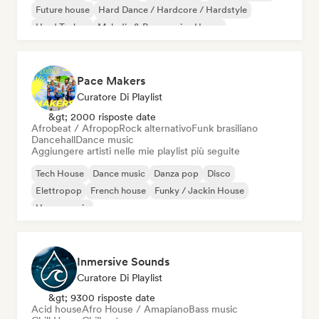
Future house
Hard Dance / Hardcore / Hardstyle
Hard Techno
Melodic & Progressive House
Pace Makers
Curatore Di Playlist
&gt; 2000 risposte date
Afrobeat / Afropop
Rock alternativo
Funk brasiliano
Dancehall
Dance music
Aggiungere artisti nelle mie playlist più seguite
Tech House
Dance music
Danza pop
Disco
Elettropop
French house
Funky / Jackin House
House music
Inmersive Sounds
Curatore Di Playlist
&gt; 9300 risposte date
Acid house
Afro House / Amapiano
Bass music