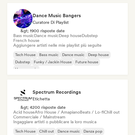
Dance Music Bangers
Curatore Di Playlist
&gt; 1900 risposte date
Bass music
Dance music
Deep house
Dubstep
French house
Aggiungere artisti nelle mie playlist più seguite
Tech House
Bass music
Dance music
Deep house
Dubstep
Funky / Jackin House
Future house
House music
Spectrum Recordings
Etichetta
&gt; 4200 risposte date
Acid house
Afro House / Amapiano
Beats / Lo-fi
Chill out
Commerciale / Mainstream
Ingaggiare artisti o pubblicare la loro musica
Tech House
Chill out
Dance music
Danza pop