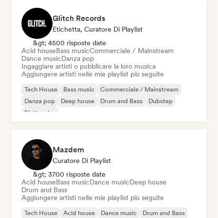
Glitch Records
Etichetta, Curatore Di Playlist
&gt; 4500 risposte date
Acid house
Bass music
Commerciale / Mainstream
Dance music
Danza pop
Ingaggiare artisti o pubblicare la loro musica
Aggiungere artisti nelle mie playlist più seguite
Tech House
Bass music
Commerciale / Mainstream
Danza pop
Deep house
Drum and Bass
Dubstep
Elettronica
Mazdem
Curatore Di Playlist
&gt; 3700 risposte date
Acid house
Bass music
Dance music
Deep house
Drum and Bass
Aggiungere artisti nelle mie playlist più seguite
Tech House
Acid house
Dance music
Drum and Bass