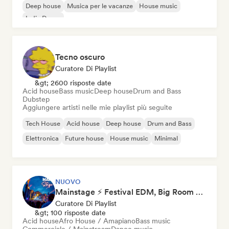
Deep house
Musica per le vacanze
House music
Indie Dance
Tecno oscuro
Curatore Di Playlist
&gt; 2600 risposte date
Acid house
Bass music
Deep house
Drum and Bass
Dubstep
Aggiungere artisti nelle mie playlist più seguite
Tech House
Acid house
Deep house
Drum and Bass
Elettronica
Future house
House music
Minimal
NUOVO
Mainstage ⚡ Festival EDM, Big Room & House Anthems
Curatore Di Playlist
&gt; 100 risposte date
Acid house
Afro House / Amapiano
Bass music