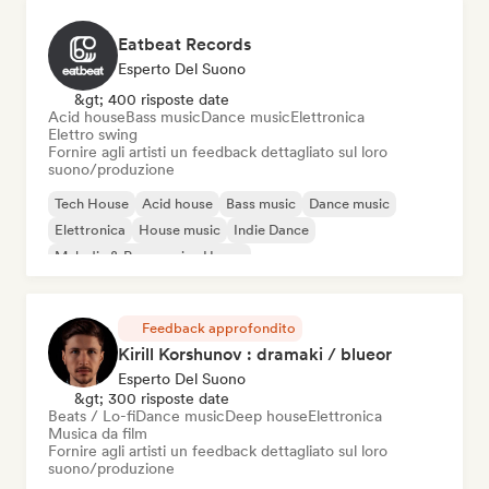
Eatbeat Records
Esperto Del Suono
&gt; 400 risposte date
Acid house
Bass music
Dance music
Elettronica
Elettro swing
Fornire agli artisti un feedback dettagliato sul loro
suono/produzione
Tech House
Acid house
Bass music
Dance music
Elettronica
House music
Indie Dance
Melodic & Progressive House
Feedback approfondito
Kirill Korshunov : dramaki / blueor
Esperto Del Suono
&gt; 300 risposte date
Beats / Lo-fi
Dance music
Deep house
Elettronica
Musica da film
Fornire agli artisti un feedback dettagliato sul loro
suono/produzione