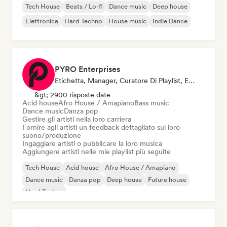
Tech House
Beats / Lo-fi
Dance music
Deep house
Elettronica
Hard Techno
House music
Indie Dance
PYRO Enterprises
Etichetta, Manager, Curatore Di Playlist, Esperto Del Suono
&gt; 2900 risposte date
Acid house
Afro House / Amapiano
Bass music
Dance music
Danza pop
Gestire gli artisti nella loro carriera
Fornire agli artisti un feedback dettagliato sul loro
suono/produzione
Ingaggiare artisti o pubblicare la loro musica
Aggiungere artisti nelle mie playlist più seguite
Tech House
Acid house
Afro House / Amapiano
Dance music
Danza pop
Deep house
Future house
Hard Techno