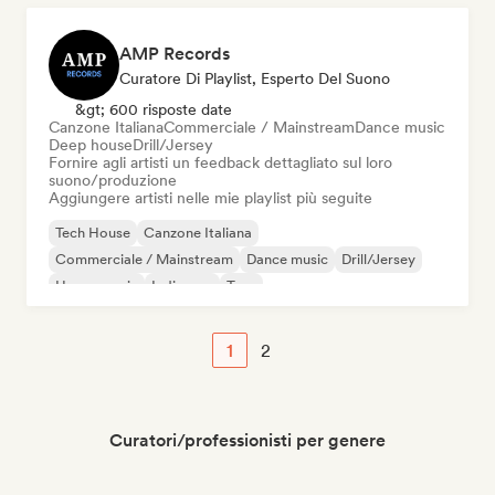
AMP Records
Curatore Di Playlist, Esperto Del Suono
&gt; 600 risposte date
Canzone Italiana
Commerciale / Mainstream
Dance music
Deep house
Drill/Jersey
Fornire agli artisti un feedback dettagliato sul loro
suono/produzione
Aggiungere artisti nelle mie playlist più seguite
Tech House
Canzone Italiana
Commerciale / Mainstream
Dance music
Drill/Jersey
House music
Indie pop
Trap
1
2
Curatori/professionisti per genere