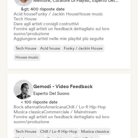
Mentore, Curatore Di Playlist, Esperto Del Suono
&gt; 400 risposte date
Acid house
Funky / Jackin House
House music
Tech House
Dare agli artisti consigli costruttivi
Fornire agli artisti un feedback dettagliato sul loro
suono/produzione
Aggiungere artisti nelle mie playlist più seguite
Tech House
Acid house
Funky / Jackin House
House music
Gemodi - Video Feedback
Esperto Del Suono
< 100 risposte date
Rock alternativo
Americana
Chill / Lo-fi Hip-Hop
Musica classica
Commerciale / Mainstream
Fornire agli artisti un feedback dettagliato sul loro
suono/produzione
Tech House
Chill / Lo-fi Hip-Hop
Musica classica