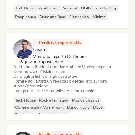
Tech House
Acid house
Ambient
Chill / Lo-fi Hip-Hop
Deep house
Drum and Bass
Elettronica
Minimal
Feedback approfondito
Laszlo
Mentore, Esperto Del Suono
&gt; 200 risposte date
Acid house
Rock alternativo
Ambient
Musica classica
Commerciale / Mainstream
Dare agli artisti consigli costruttivi
Fornire agli artisti un feedback dettagliato sul loro
suono/produzione
Ingaggiare artisti o pubblicare la loro musica
Tech House
Rock alternativo
Musica classica
Commerciale / Mainstream
Dance music
Disco
Elettronica
Rock elettronico
Feedback approfondito