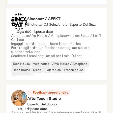
Sincopat / AFFKT
Etichetta, DJ Selezionato, Esperto Del Suono
&gt; 600 risposte date
Acid house
Afro House / Amapiano
Ambient
Beats / Lo-fi
Chill out
Ingaggiare artisti o pubblicare la loro musica
Fornire agli artisti un feedback dettagliato sul loro
suono/produzione
Scaricare i brani degli artisti per i miei DJ set
Tech House
Acid house
Afro House / Amapiano
Deep house
Disco
Elettronica
French house
House music
Feedback approfondito
AfterTouch Studio
Esperto Del Suono
< 100 risposte date
Acid house
Afro House / Amapiano
Ambient
Beats / Lo-fi