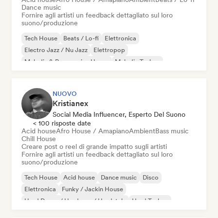
Dance music
Fornire agli artisti un feedback dettagliato sul loro
suono/produzione
Tech House
Beats / Lo-fi
Elettronica
Electro Jazz / Nu Jazz
Elettropop
Melodic & Progressive House
Melodic Techno
Nu-disco / Italo
NUOVO
Kristianex
Social Media Influencer, Esperto Del Suono
< 100 risposte date
Acid house
Afro House / Amapiano
Ambient
Bass music
Chill House
Creare post o reel di grande impatto sugli artisti
Fornire agli artisti un feedback dettagliato sul loro
suono/produzione
Tech House
Acid house
Dance music
Disco
Elettronica
Funky / Jackin House
Hard Dance / Hardcore / Hardstyle
Hard Techno