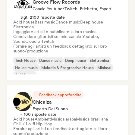
Groove Flow Records
Canale Youtube/Twitch, Etichetta, Esperto Del Suono
&gt; 2100 risposte date
Acid house
Bass music
Dance music
Deep house
Elettronica
Ingaggiare artisti o pubblicare la loro musica
Condividere gli artisti sul mio canale YouTube,
SoundCloud o Twitch
Fornire agli artisti un feedback dettagliato sul loro
suono/produzione
Tech House
Dance music
Deep house
Elettronica
House music
Melodic & Progressive House
Minimal
Acid house
Feedback approfondito
Chicaiza
Esperto Del Suono
< 100 risposte date
Acid house
Ambient
Musica araba
Musica brasiliana
Chill / Lo-fi Hip-Hop
Fornire agli artisti un feedback dettagliato sul loro
suono/produzione