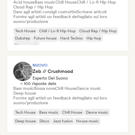
Acid house
Bass music
Chill House
Chill / Lo-fi Hip-Hop
Cloud Rap / Hip Hop
Dare agli artisti consigli costruttivi
Scrivere articoli
Fornire agli artisti un feedback dettagliato sul loro
suono/produzione
Tech House
Chill / Lo-fi Hip-Hop
Cloud Rap / Hip Hop
Dubstep
Future house
Hard Techno
Hip-hop
House music
NUOVO
Zeb // Crushmood
Esperto Del Suono
< 100 risposte date
Bass music
Bossa nova
Chill House
Dance music
Deep house
Fornire agli artisti un feedback dettagliato sul loro
suono/produzione
Tech House
Bass music
Chill House
Dance music
Deep house
Disco
Jazz fusion
House music