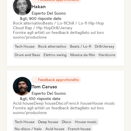
Hakan
Esperto Del Suono
&gt; 900 risposte date
Rock alternativo
Beats / Lo-fi
Chill / Lo-fi Hip-Hop
Cloud Rap / Hip Hop
Drill/Jersey
Fornire agli artisti un feedback dettagliato sul loro
suono/produzione
Tech House
Rock alternativo
Beats / Lo-fi
Drill/Jersey
Drum and Bass
Elettro swing
Musica da film
Hardcore
Feedback approfondito
Tom Caruso
Esperto Del Suono
&gt; 100 risposte date
Acid house
Deep house
Disco
French house
House music
Fornire agli artisti un feedback dettagliato sul loro
suono/produzione
Tech House
Deep house
Disco
House music
Nu-disco / Italo
Acid house
French house