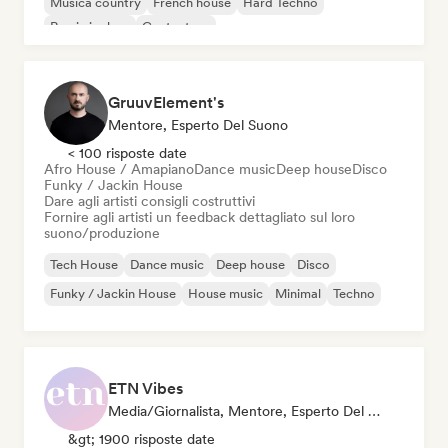
Musica country
French house
Hard Techno
Rap in inglese
Cantautore
GruuvElement's
Mentore, Esperto Del Suono
< 100 risposte date
Afro House / Amapiano
Dance music
Deep house
Disco
Funky / Jackin House
Dare agli artisti consigli costruttivi
Fornire agli artisti un feedback dettagliato sul loro
suono/produzione
Tech House
Dance music
Deep house
Disco
Funky / Jackin House
House music
Minimal
Techno
ETN Vibes
Media/Giornalista, Mentore, Esperto Del Suono
&gt; 1900 risposte date