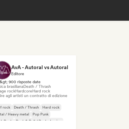
AvA - Autoral vs Autoral
Editore
&gt; 900 risposte date
ca brasiliana
Death / Thrash
age rock
Hardcore
Hard rock
ire agli artisti un contratto di edizione
f rock
Death / Thrash
Hard rock
al / Heavy metal
Pop Punk
nk Rock
Rock & Roll / Rock classico
ica brasiliana