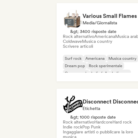
Various Small Flames
Media/Giornalista
&gt; 3400 risposte date
Rock alternativo
Americana
Musica ara
Coldwave
Musica country
Scrivere articoli
Surf rock
Americana
Musica country
Dream pop
Rock sperimentale
Garage rock
Indie folk
Indie pop
Etichetta
&gt; 1000 risposte date
Rock alternativo
Hardcore
Hard rock
Indie rock
Pop Punk
Ingaggiare artisti o pubblicare la loro
musica