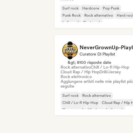
Surf rock
Hardcore
Pop Punk
Punk Rock
Rock alternativo
Hard roc
Indie rock
Post punk
Curatore Di Playlist
&gt; 8100 risposte date
Rock alternativo
Chill / Lo-fi Hip-Hop
Cloud Rap / Hip Hop
Drill/Jersey
Rock elettronico
Aggiungere artisti nelle mie playlist più
seguite
Surf rock
Rock alternativo
Chill / Lo-fi Hip-Hop
Cloud Rap / Hip 
Garage rock
Hip-hop
Indie rock
Pop Punk