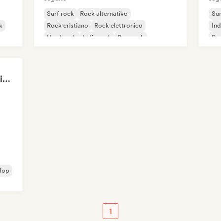
Surf rock
Rock alternativo
Sur
k
Rock cristiano
Rock elettronico
Ind
Hard rock
Indie rock
Pop rock
Ro
Rock progressivo
NeverGrownUp-Playlists
Hop
1