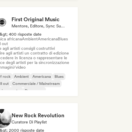
First Original Music
Mentore, Editore, Sync Supervisor
&gt; 400 risposte date
ica africana
Ambient
Americana
Blues
l out
 agli artisti consigli costruttivi
ire agli artisti un contratto di edizione
cedere in licenza o rappresentare le
ce degli artisti per la sincronizzazione
immagini/video
f rock
Ambient
Americana
Blues
ll out
Commerciale / Mainstream
sica country
Dream pop
New Rock Revolution
Curatore Di Playlist
&gt; 2000 risposte date