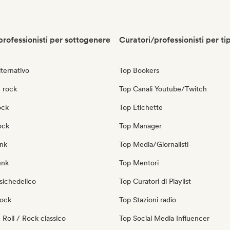
professionisti per sottogenere
Curatori/professionisti per ti
ternativo
Top Bookers
 rock
Top Canali Youtube/Twitch
ock
Top Etichette
ock
Top Manager
nk
Top Media/Giornalisti
unk
Top Mentori
sichedelico
Top Curatori di Playlist
Rock
Top Stazioni radio
Roll / Rock classico
Top Social Media Influencer