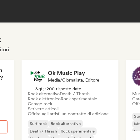
k
itori
n
Ok Music Play
i?
Media/Giornalista, Editore
&gt; 1200 risposte date
Rock alternativo
Death / Thrash
Musi
Rock elettronico
Rock sperimentale
Gar
Garage rock
Offr
Scrivere articoli
Offrire agli artisti un contratto di edizione
Sur
Surf rock
Rock alternativo
Met
Death / Thrash
Rock sperimentale
Pu
Hardcore
Hard rock
Indie rock
Mus