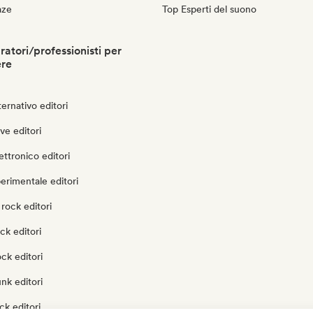
aze
Top Esperti del suono
ratori/professionisti per
ere
ternativo editori
ve editori
ettronico editori
erimentale editori
rock editori
ck editori
ock editori
nk editori
ck editori