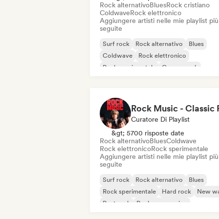
Rock alternativo
Blues
Rock cristiano
Coldwave
Rock elettronico
Aggiungere artisti nelle mie playlist più
seguite
Surf rock
Rock alternativo
Blues
Coldwave
Rock elettronico
Rock sperimentale
Garage rock
Indie rock
Curatore Di Playlist
&gt; 5700 risposte date
Rock alternativo
Blues
Coldwave
Rock elettronico
Rock sperimentale
Aggiungere artisti nelle mie playlist più
seguite
Surf rock
Rock alternativo
Blues
Rock sperimentale
Hard rock
New w
Post rock
Rock progressivo