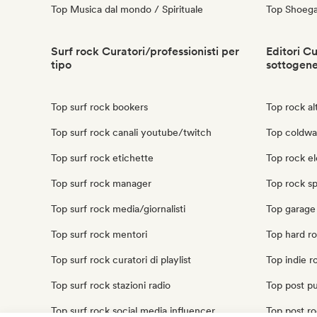
Top Musica dal mondo / Spirituale
Top Shoeg
Surf rock Curatori/professionisti per
Editori Cu
tipo
sottogen
Top surf rock bookers
Top rock al
Top surf rock canali youtube/twitch
Top coldwa
Top surf rock etichette
Top rock el
Top surf rock manager
Top rock sp
Top surf rock media/giornalisti
Top garage 
Top surf rock mentori
Top hard ro
Top surf rock curatori di playlist
Top indie r
Top surf rock stazioni radio
Top post pu
Top surf rock social media influencer
Top post ro