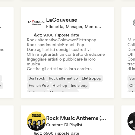
Metal / Heavy metal
LaCouveuse
t, Editore
Etichetta, Manager, Mentore, Editore
&gt; 9300 risposte date
Rock alternativo
Coldwave
Elettropop
Mus
Rock sperimentale
French Pop
Chil
one
Dare agli artisti consigli costruttivi
Dare
Offrire agli artisti un contratto di edizione
Offr
Ingaggiare artisti o pubblicare la loro
Con
musica
trac
Gestire gli artisti nella loro carriera
di 
p
Surf rock
Rock alternativo
Elettropop
Sur
k
French Pop
Hip-hop
Indie pop
Chi
Indie rock
Nouvelle scene
Mu
Rock Music Anthems (MonkeyPlaylists)
Curatore Di Playlist
&gt; 6500 risposte date