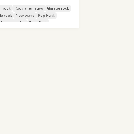
f rock
Rock alternativo
Garage rock
ie rock
New wave
Pop Punk
ck progressivo
Punk Rock