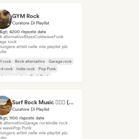
GYM Rock
Curatore Di Playlist
&gt; 4200 risposte date
k alternativo
Blues
Coldwave
Funk
age rock
ungere artisti nelle mie playlist più
uite
f rock
Rock alternativo
Garage rock
rd rock
Indie rock
Pop Punk
ck progressivo
Punk Rock
Surf Rock Music 🏄🏻‍♂️ (by Palmfy)
Curatore Di Playlist
&gt; 1100 risposte date
k alternativo
Garage rock
Indie rock
 wave
Pop Punk
ungere artisti nelle mie playlist più
uite