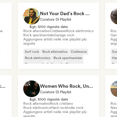
Not Your Dad’s Rock 🤘 Garage Rock, Alt-Rock & Indie Anthems
Curatore Di Playlist
&gt; 1200 risposte date
ba
Rock alternativo
Coldwave
Rock elettronico
Roc
Rock sperimentale
Garage rock
Gar
Aggiungere artisti nelle mie playlist più
Aggi
seguite
seg
Surf rock
Rock alternativo
Coldwave
Sur
Rock elettronico
Rock sperimentale
Ha
Garage rock
Indie rock
New wave
Ro
Disconnect Disconnect Records
Women Who Rock, Unapologetically
Curatore Di Playlist
&gt; 1000 risposte date
Rock alternativo
Rock cristiano
Roc
Rock elettronico
Hard rock
Indie rock
New
Aggiungere artisti nelle mie playlist più
Aggi
seguite
seg