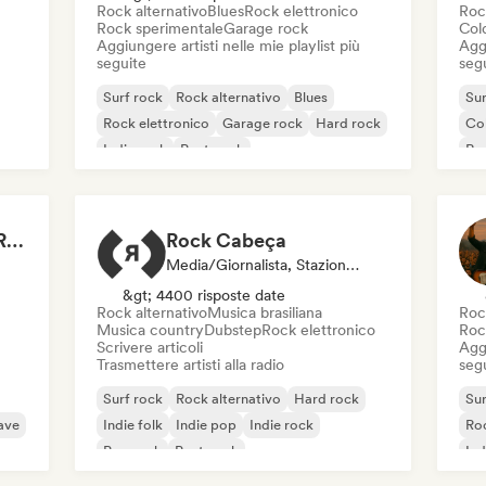
Rock alternativo
Blues
Rock elettronico
Roc
Rock sperimentale
Garage rock
Col
Aggiungere artisti nelle mie playlist più
Aggi
seguite
seg
Surf rock
Rock alternativo
Blues
Sur
Rock elettronico
Garage rock
Hard rock
Co
Indie rock
Post punk
Roc
Ind
Rock Music - Classic Rock - Modern Rock
Rock Cabeça
Media/Giornalista, Stazione Radio
&gt; 4400 risposte date
Rock alternativo
Musica brasiliana
Roc
Musica country
Dubstep
Rock elettronico
Roc
Scrivere articoli
Aggi
Trasmettere artisti alla radio
seg
Surf rock
Rock alternativo
Hard rock
Sur
ave
Indie folk
Indie pop
Indie rock
Roc
Pop rock
Post punk
Ind
Roc