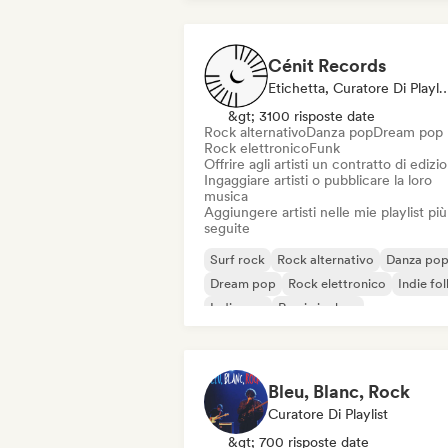
Cénit Records
Etichetta, Curatore Di Playlis
&gt; 3100 risposte date
Rock alternativo
Danza pop
Dream pop
Rock elettronico
Funk
Offrire agli artisti un contratto di edizi
Ingaggiare artisti o pubblicare la loro
musica
Aggiungere artisti nelle mie playlist più
seguite
Surf rock
Rock alternativo
Danza po
Dream pop
Rock elettronico
Indie fol
Indie pop
Rap in inglese
Bleu, Blanc, Rock
Curatore Di Playlist
&gt; 700 risposte date