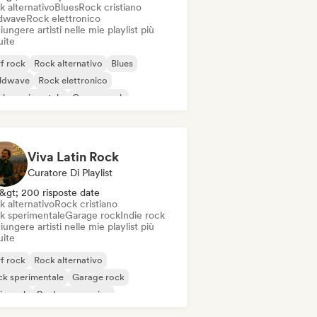
k alternativo
Blues
Rock cristiano
dwave
Rock elettronico
ungere artisti nelle mie playlist più
uite
f rock
Rock alternativo
Blues
ldwave
Rock elettronico
k sperimentale
Garage rock
ie rock
Viva Latin Rock
Curatore Di Playlist
&gt; 200 risposte date
k alternativo
Rock cristiano
k sperimentale
Garage rock
Indie rock
ungere artisti nelle mie playlist più
uite
f rock
Rock alternativo
k sperimentale
Garage rock
ie rock
Rock progressivo
k psichedelico
Punk Rock