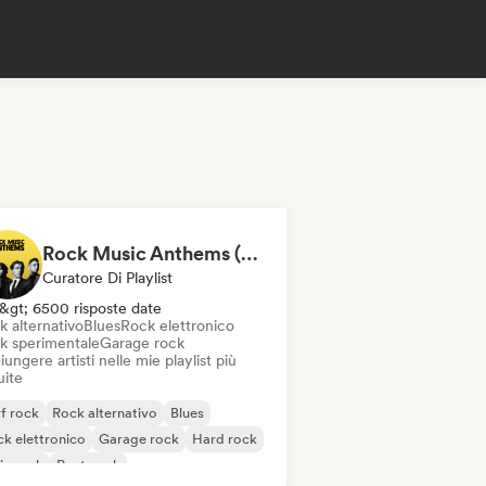
Rock Music Anthems (MonkeyPlaylists)
Curatore Di Playlist
&gt; 6500 risposte date
k alternativo
Blues
Rock elettronico
k sperimentale
Garage rock
ungere artisti nelle mie playlist più
uite
f rock
Rock alternativo
Blues
k elettronico
Garage rock
Hard rock
ie rock
Post punk