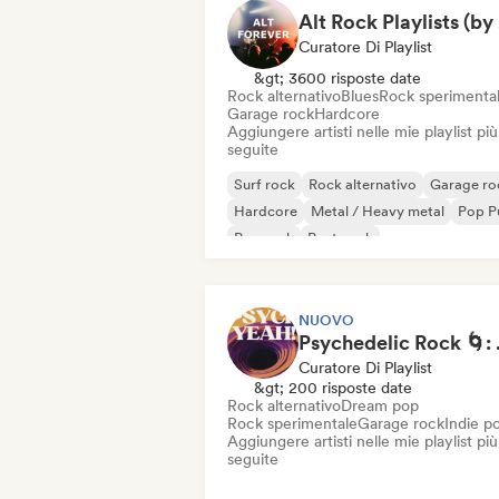
A
Curatore Di Playlist
&gt; 3600 risposte date
Rock alternativo
Blues
Rock sperimenta
Garage rock
Hardcore
Aggiungere artisti nelle mie playlist più
seguite
Surf rock
Rock alternativo
Garage ro
Hardcore
Metal / Heavy metal
Pop P
Pop rock
Post punk
NUOVO
Psychedel
Curatore Di Playlist
&gt; 200 risposte date
Rock alternativo
Dream pop
Rock sperimentale
Garage rock
Indie p
Aggiungere artisti nelle mie playlist più
seguite