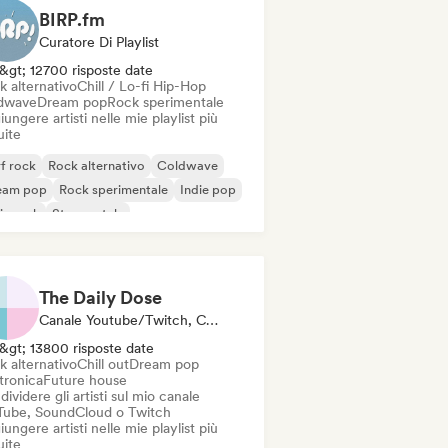
BIRP.fm
Curatore Di Playlist
&gt; 12700 risposte date
k alternativo
Chill / Lo-fi Hip-Hop
dwave
Dream pop
Rock sperimentale
ungere artisti nelle mie playlist più
uite
f rock
Rock alternativo
Coldwave
eam pop
Rock sperimentale
Indie pop
ie rock
Strumentale
The Daily Dose
Canale Youtube/Twitch, Curatore Di Playlist
&gt; 13800 risposte date
k alternativo
Chill out
Dream pop
tronica
Future house
ividere gli artisti sul mio canale
Tube, SoundCloud o Twitch
ungere artisti nelle mie playlist più
uite