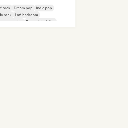
f rock
Dream pop
Indie pop
ie rock
Lofi bedroom
p progressivo
Pop psichedelico
k psichedelico