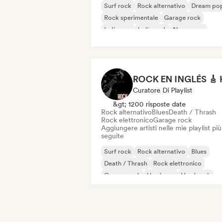
Surf rock
Rock alternativo
Dream po
Rock sperimentale
Garage rock
Indie pop
Indie rock
New wave
Curatore Di Playlist
&gt; 1200 risposte date
Rock alternativo
Blues
Death / Thrash
Rock elettronico
Garage rock
Aggiungere artisti nelle mie playlist più
seguite
Surf rock
Rock alternativo
Blues
Death / Thrash
Rock elettronico
Garage rock
Hardcore
Hard rock