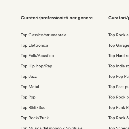
Curatori/professionisti per genere
Curatori/
Top Classico/strumentale
Top Rock al
Top Elettronica
Top Garage
Top Folk/Acustico
Top Hard r
Top Hip-hop/Rap
Top Indie r
Top Jazz
Top Pop Pu
Top Metal
Top Post p
Top Pop
Top Rock p
Top R&B/Soul
Top Punk 
Top Rock/Punk
Top Rock & 
Top Musica dal mondo / Spirituale
Top Shoeg