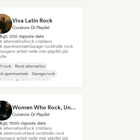
Viva Latin Rock
Curatore Di Playlist
&gt; 200 risposte date
k alternativo
Rock cristiano
k sperimentale
Garage rock
Indie rock
ungere artisti nelle mie playlist più
uite
f rock
Rock alternativo
k sperimentale
Garage rock
ie rock
Rock progressivo
k psichedelico
Punk Rock
Women Who Rock, Unapologetically
Curatore Di Playlist
&gt; 1000 risposte date
k alternativo
Rock cristiano
k elettronico
Hard rock
Indie rock
ungere artisti nelle mie playlist più