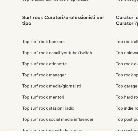
Surf rock Curatori/professionisti per
Curatori d
tipo
Curatori/
Top surf rock bookers
Top rock alt
Top surf rock canali youtube/twitch
Top coldwav
Top surf rock etichette
Top rock ele
Top surf rock manager
Top rock sp
Top surf rock media/giornalisti
Top garage 
Top surf rock mentori
Top hard roc
Top surf rock stazioni radio
Top indie ro
Top surf rock social media influencer
Top post pun
Top surf rock esperti del suono
Top post roc