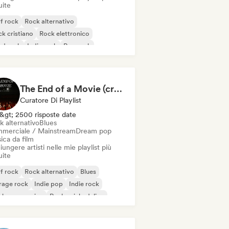
uite
f rock
Rock alternativo
k cristiano
Rock elettronico
rd rock
Indie rock
Pop rock
ck progressivo
The End of a Movie (credit scenes) 🎞️ Cinematic Dream Pop & Bedroom Indie
Curatore Di Playlist
&gt; 2500 risposte date
k alternativo
Blues
merciale / Mainstream
Dream pop
ica da film
ungere artisti nelle mie playlist più
uite
f rock
Rock alternativo
Blues
rage rock
Indie pop
Indie rock
ck progressivo
Rock psichedelico