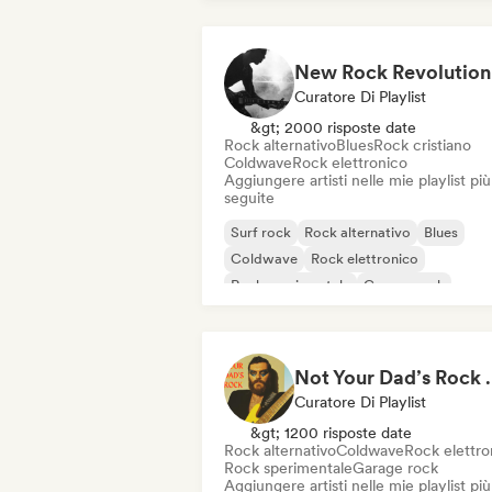
New Rock Revolution
Curatore Di Playlist
&gt; 2000 risposte date
Rock alternativo
Blues
Rock cristiano
Coldwave
Rock elettronico
Aggiungere artisti nelle mie playlist più
seguite
Surf rock
Rock alternativo
Blues
Coldwave
Rock elettronico
Rock sperimentale
Garage rock
Indie rock
Not Your Dad’s Rock 🤘
Curatore Di Playlist
&gt; 1200 risposte date
Rock alternativo
Coldwave
Rock elettro
Rock sperimentale
Garage rock
Aggiungere artisti nelle mie playlist più