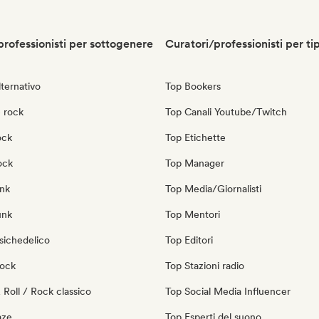
professionisti per sottogenere
Curatori/professionisti per ti
ternativo
Top Bookers
 rock
Top Canali Youtube/Twitch
ock
Top Etichette
ock
Top Manager
nk
Top Media/Giornalisti
unk
Top Mentori
sichedelico
Top Editori
Rock
Top Stazioni radio
Roll / Rock classico
Top Social Media Influencer
aze
Top Esperti del suono