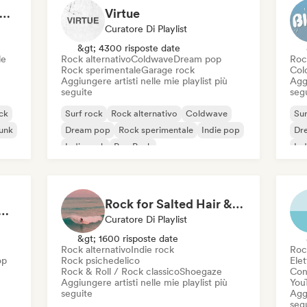
lt Rock Playlists (by Saticöy)
Virtue
Curatore Di Playlist
&gt; 4300 risposte date
le
Rock alternativo
Coldwave
Dream pop
Roc
Rock sperimentale
Garage rock
Col
Aggiungere artisti nelle mie playlist più
Aggi
seguite
seg
ck
Surf rock
Rock alternativo
Coldwave
Sur
unk
Dream pop
Rock sperimentale
Indie pop
Dr
Indie rock
Pop Punk
Ind
Rock for Salted Hair & Sandy Toes
ic Rock 🌀: Modern Psych & Turkish Vibes
Curatore Di Playlist
&gt; 1600 risposte date
Rock alternativo
Indie rock
Roc
op
Rock psichedelico
Elet
Rock & Roll / Rock classico
Shoegaze
Cond
Aggiungere artisti nelle mie playlist più
You
seguite
Aggi
seg