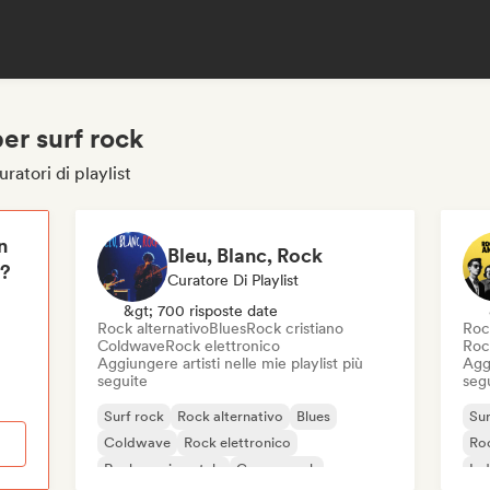
per surf rock
ratori di playlist
n
Bleu, Blanc, Rock
i?
Curatore Di Playlist
&gt; 700 risposte date
Rock alternativo
Blues
Rock cristiano
Roc
Coldwave
Rock elettronico
Roc
Aggiungere artisti nelle mie playlist più
Aggi
seguite
seg
Surf rock
Rock alternativo
Blues
Sur
Coldwave
Rock elettronico
Roc
Rock sperimentale
Garage rock
Ind