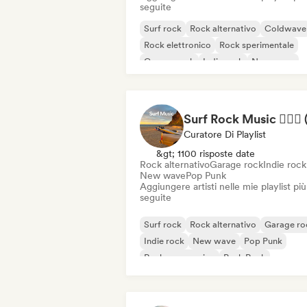
seguite
Surf rock
Rock alternativo
Coldwave
Rock elettronico
Rock sperimentale
Garage rock
Indie rock
New wave
Curatore Di Playlist
&gt; 1100 risposte date
Rock alternativo
Garage rock
Indie rock
New wave
Pop Punk
Aggiungere artisti nelle mie playlist più
seguite
Surf rock
Rock alternativo
Garage ro
Indie rock
New wave
Pop Punk
Rock progressivo
Punk Rock