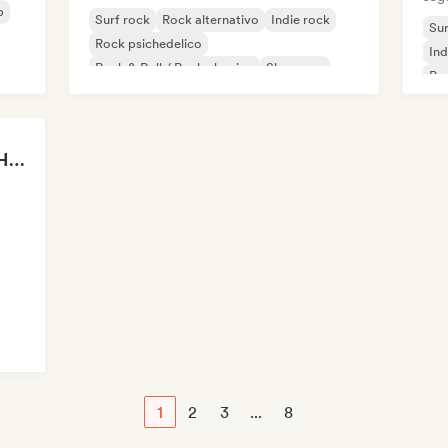
p
Surf rock
Rock alternativo
Indie rock
Sur
Rock psichedelico
Ind
Rock & Roll / Rock classico
Shoegaze
Po
Roc
ROCK EN INGLÉS 🎸 Hits 100 🔥 Mejor Música Rock Internacional ·
1
2
3
...
8