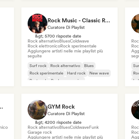
Indie rock
Rock Music - Classic Rock - Modern Rock
Curatore Di Playlist
&gt; 5700 risposte date
Rock alternativo
Blues
Coldwave
Roc
Rock elettronico
Rock sperimentale
Roc
Aggiungere artisti nelle mie playlist più
Aggi
seguite
seg
Surf rock
Rock alternativo
Blues
Sur
Rock sperimentale
Hard rock
New wave
Roc
Post rock
Rock progressivo
Ind
Roc
 Garage Rock, Alt-Rock & Indie Anthems
GYM Rock
Curatore Di Playlist
&gt; 4200 risposte date
nico
Rock alternativo
Blues
Coldwave
Funk
Roc
Garage rock
Roc
Aggiungere artisti nelle mie playlist più
Aggi