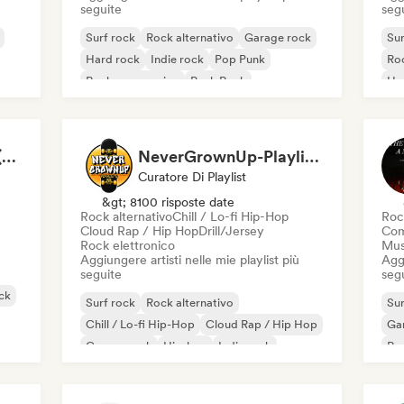
seguite
seg
Surf rock
Rock alternativo
Garage rock
Sur
Hard rock
Indie rock
Pop Punk
Roc
Rock progressivo
Punk Rock
Ha
Ro
Surf Rock Music 🏄🏻‍♂️ (by Palmfy)
NeverGrownUp-Playlists
Curatore Di Playlist
&gt; 8100 risposte date
Rock alternativo
Chill / Lo-fi Hip-Hop
Roc
Cloud Rap / Hip Hop
Drill/Jersey
Com
Rock elettronico
Mus
Aggiungere artisti nelle mie playlist più
Aggi
seguite
seg
ck
Surf rock
Rock alternativo
Sur
Chill / Lo-fi Hip-Hop
Cloud Rap / Hip Hop
Ga
Garage rock
Hip-hop
Indie rock
Ro
Pop Punk