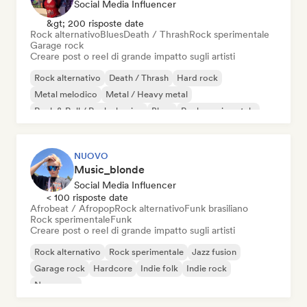
Social Media Influencer
&gt; 200 risposte date
Rock alternativo
Blues
Death / Thrash
Rock sperimentale
Garage rock
Creare post o reel di grande impatto sugli artisti
Rock alternativo
Death / Thrash
Hard rock
Metal melodico
Metal / Heavy metal
Rock & Roll / Rock classico
Blues
Rock sperimentale
NUOVO
Music_blonde
Social Media Influencer
< 100 risposte date
Afrobeat / Afropop
Rock alternativo
Funk brasiliano
Rock sperimentale
Funk
Creare post o reel di grande impatto sugli artisti
Rock alternativo
Rock sperimentale
Jazz fusion
Garage rock
Hardcore
Indie folk
Indie rock
New wave