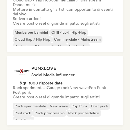
Cloud Rap / Hip Hop
Commerciale / Mainstream
Dance music
Mettere in contatto gli artisti con opportunità di eventi
dal vivo
Scrivere articoli
Creare post o reel di grande impatto sugli artisti
Musica per bambini
Chill / Lo-fi Hip-Hop
Cloud Rap / Hip Hop
Commerciale / Mainstream
Deutschrap/German Hip-Hop
Elettronica
Jazz sperimentale
Hip-hop
PUNXLOVE
Social Media Influencer
&gt; 1000 risposte date
Rock sperimentale
Garage rock
New wave
Pop Punk
Post punk
Creare post o reel di grande impatto sugli artisti
Rock sperimentale
New wave
Pop Punk
Post punk
Post rock
Rock progressivo
Rock psichedelico
Punk Rock