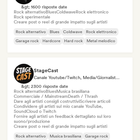
&gt; 1600 risposte date
Rock alternativo
Blues
Coldwave
Rock elettronico
Rock sperimentale
Creare post o reel di grande impatto sugli artisti
Rock alternativo
Blues
Coldwave
Rock elettronico
Garage rock
Hardcore
Hard rock
Metal melodico
StageCast
Canale Youtube/Twitch, Media/Giornalista, Mentore, Social Media Influencer, Esperto Del Suono
&gt; 2300 risposte date
Rock alternativo
Blues
Musica brasiliana
Commerciale / Mainstream
Death / Thrash
Dare agli artisti consigli costruttivi
Scrivere articoli
Condividere gli artisti sul mio canale YouTube,
SoundCloud o Twitch
Fornire agli artisti un feedback dettagliato sul loro
suono/produzione
Creare post o reel di grande impatto sugli artisti
Rock alternativo
Musica brasiliana
Garage rock