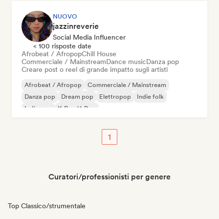
NUOVO
jazzinreverie
Social Media Influencer
< 100 risposte date
Afrobeat / Afropop
Chill House
Commerciale / Mainstream
Dance music
Danza pop
Creare post o reel di grande impatto sugli artisti
Afrobeat / Afropop
Commerciale / Mainstream
Danza pop
Dream pop
Elettropop
Indie folk
Indie pop
K-Pop/J-Pop
1
Curatori/professionisti per genere
Top Classico/strumentale