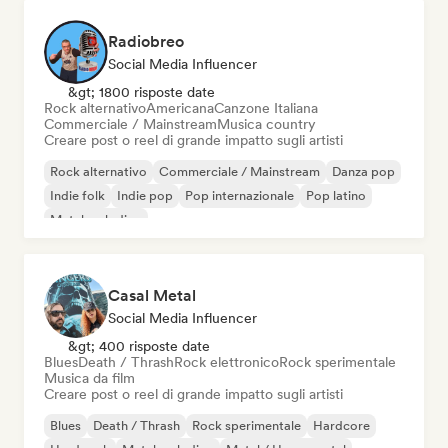
Radiobreo
Social Media Influencer
&gt; 1800 risposte date
Rock alternativo
Americana
Canzone Italiana
Commerciale / Mainstream
Musica country
Creare post o reel di grande impatto sugli artisti
Rock alternativo
Commerciale / Mainstream
Danza pop
Indie folk
Indie pop
Pop internazionale
Pop latino
Metal melodico
Casal Metal
Social Media Influencer
&gt; 400 risposte date
Blues
Death / Thrash
Rock elettronico
Rock sperimentale
Musica da film
Creare post o reel di grande impatto sugli artisti
Blues
Death / Thrash
Rock sperimentale
Hardcore