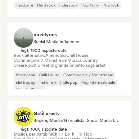
Hardcore
Hard rock
Indie rock
Pop Punk
Pop rock
dazelyrics
Social Media Influencer
&gt; 1900 risposte date
Rock alternativo
Americana
Chill House
Commerciale / Mainstream
Musica country
Creare post o reel di grande impatto sugli artisti
Americana
Chill House
Commerciale / Mainstream
Elettropop
Indie folk
Indie pop
Pop internazionale
Melodic Techno
Gatillerostv
Booker, Media/Giornalista, Social Media Influencer
&gt; 1000 risposte date
Musica per bambini
Chill / Lo-fi Hip-Hop