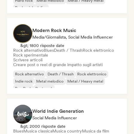
Hard rock
Metal melodico
Metal / Heavy metal
Rock psichedelico
Modern Rock Music
Media/Giornalista, Social Media Influencer
&gt; 1800 risposte date
Rock alternativo
Blues
Death / Thrash
Rock elettronico
Rock sperimentale
Scrivere articoli
Creare post o reel di grande impatto sugli artisti
Rock alternativo
Death / Thrash
Rock elettronico
Indie rock
Metal melodico
Metal / Heavy metal
Pop Punk
Post punk
World Indie Generation
Social Media Influencer
&gt; 2000 risposte date
Blues
Musica classica
Musica country
Musica da film