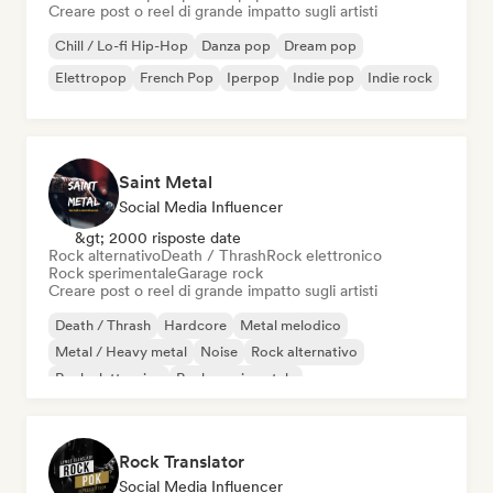
Creare post o reel di grande impatto sugli artisti
Chill / Lo-fi Hip-Hop
Danza pop
Dream pop
Elettropop
French Pop
Iperpop
Indie pop
Indie rock
Saint Metal
Social Media Influencer
&gt; 2000 risposte date
Rock alternativo
Death / Thrash
Rock elettronico
Rock sperimentale
Garage rock
Creare post o reel di grande impatto sugli artisti
Death / Thrash
Hardcore
Metal melodico
Metal / Heavy metal
Noise
Rock alternativo
Rock elettronico
Rock sperimentale
Rock Translator
Social Media Influencer