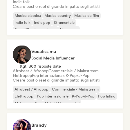
Indie folk
Creare post o reel di grande impatto sugli artisti
Musica classica
Musica country
Musica da film
Indie folk
Indie pop
Strumentale
Neo / Classico moderno
New wave
Vocalissima
Social Media Influencer
&gt; 300 risposte date
Afrobeat / Afropop
Commerciale / Mainstream
Elettropop
Pop internazionale
K-Pop/J-Pop
Creare post o reel di grande impatto sugli artisti
Afrobeat / Afropop
Commerciale / Mainstream
Elettropop
Pop internazionale
K-Pop/J-Pop
Pop latino
Metal melodico
Metal / Heavy metal
Brandy