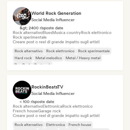
World Rock Generation
Social Media Influencer
&gt; 2400 risposte date
Rock alternativo
Blues
Musica country
Rock elettronico
Rock sperimentale
Creare post o reel di grande impatto sugli artisti
Rock alternativo
Rock elettronico
Rock sperimentale
Hard rock
Metal melodico
Metal / Heavy metal
Pop Punk
Post rock
RockinBeatsTV
Social Media Influencer
< 100 risposte date
Rock alternativo
Elettronica
Rock elettronico
French house
Garage rock
Creare post o reel di grande impatto sugli artisti
Rock alternativo
Elettronica
French house