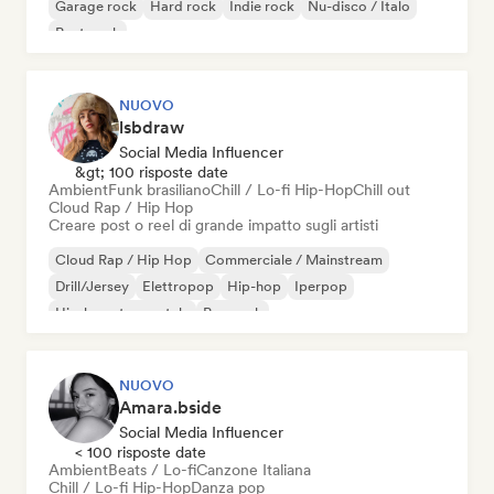
Garage rock
Hard rock
Indie rock
Nu-disco / Italo
Post punk
NUOVO
lsbdraw
Social Media Influencer
&gt; 100 risposte date
Ambient
Funk brasiliano
Chill / Lo-fi Hip-Hop
Chill out
Cloud Rap / Hip Hop
Creare post o reel di grande impatto sugli artisti
Cloud Rap / Hip Hop
Commerciale / Mainstream
Drill/Jersey
Elettropop
Hip-hop
Iperpop
Hip-hop strumentale
Pop rock
NUOVO
Amara.bside
Social Media Influencer
< 100 risposte date
Ambient
Beats / Lo-fi
Canzone Italiana
Chill / Lo-fi Hip-Hop
Danza pop