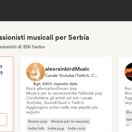
ssionisti musicali per Serbia
ssionisti di 326 Serbo
n
alexrainbirdMusic
i?
Canale Youtube/Twitch, Curatore Di Playlist
&gt; 6300 risposte date
Rock alternativo
Dream pop
Roc
Musica per le vacanze
Indie folk
Indie pop
Mus
Condividere gli artisti sul mio canale
Aggi
YouTube, SoundCloud o Twitch
seg
Aggiungere artisti nelle mie playlist più
seguite
Roc
Ip
Dream pop
Musica per le vacanze
Roc
Indie folk
Indie pop
Indie rock