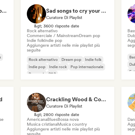
Witchy Whispers & Spells 🔮 Ethereal Art Pop & Dream Pop
Sad songs to cry your eyes out
Curatore Di Playlist
&gt; 3600 risposte date
Rock alternativo
Bas
Commerciale / Mainstream
Dream pop
Dub
Indie folk
Indie pop
Aggi
Aggiungere artisti nelle mie playlist più
seg
seguite
k
Bas
Rock alternativo
Dream pop
Indie folk
Du
Indie pop
Indie rock
Pop internazionale
Fut
Pop rock
R&B
Mel
d
Crackling Wood & Cozy Vibes 🔥 Singer-Songwriter, Dream Pop & Bedroom Pop
Curatore Di Playlist
&gt; 2800 risposte date
se
Americana
Blues
Bossa nova
Dan
Musica cristiana
Musica country
Aggi
Aggiungere artisti nelle mie playlist più
seg
seguite