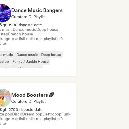
Dance Music Bangers
Curatore Di Playlist
&gt; 1900 risposte date
s music
Dance music
Deep house
step
French house
ungere artisti nelle mie playlist più
uite
s music
Dance music
Deep house
bstep
Funky / Jackin House
ure house
House music
odic & Progressive House
Mood Boosters 🌈
Curatore Di Playlist
&gt; 2700 risposte date
za pop
Disco
Dream pop
Elettropop
Funk
ungere artisti nelle mie playlist più
uite