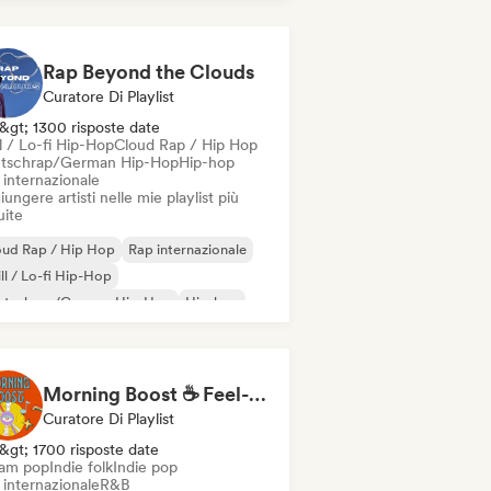
Rap Beyond the Clouds
Curatore Di Playlist
&gt; 1300 risposte date
l / Lo-fi Hip-Hop
Cloud Rap / Hip Hop
tschrap/German Hip-Hop
Hip-hop
 internazionale
ungere artisti nelle mie playlist più
uite
oud Rap / Hip Hop
Rap internazionale
ll / Lo-fi Hip-Hop
utschrap/German Hip-Hop
Hip-hop
derhop/Dutch Hip-Hop
Rap in inglese
 francese
Morning Boost ☕ Feel-Good Funk, Soul & Neo-Soul to Wake Up
Curatore Di Playlist
&gt; 1700 risposte date
am pop
Indie folk
Indie pop
 internazionale
R&B