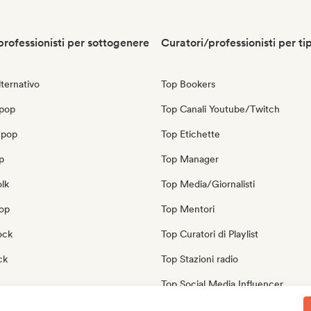
professionisti per sottogenere
Curatori/professionisti per ti
ternativo
Top Bookers
 pop
Top Canali Youtube/Twitch
 pop
Top Etichette
p
Top Manager
olk
Top Media/Giornalisti
pop
Top Mentori
ock
Top Curatori di Playlist
ck
Top Stazioni radio
Top Social Media Influencer
tore
Top Esperti del suono