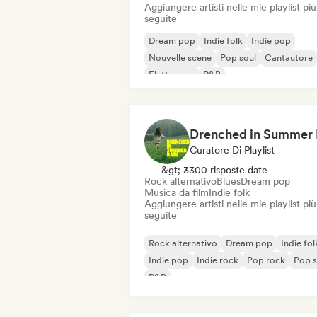
Aggiungere artisti nelle mie playlist più
seguite
Dream pop
Indie folk
Indie pop
Nouvelle scene
Pop soul
Cantautore
Elettropop
R&B
Curatore Di Playlist
&gt; 3300 risposte date
Rock alternativo
Blues
Dream pop
Musica da film
Indie folk
Aggiungere artisti nelle mie playlist più
seguite
Rock alternativo
Dream pop
Indie fol
Indie pop
Indie rock
Pop rock
Pop s
R&B