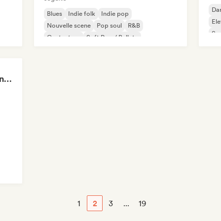
Da
Blues
Indie folk
Indie pop
El
Nouvelle scene
Pop soul
R&B
So
Cantautore
Soft Pop / Ballata
Quiet Hours, Loud Minds 🔮 Singer-Songwriter, Bedroom Pop & Dream Pop
1
2
3
...
19