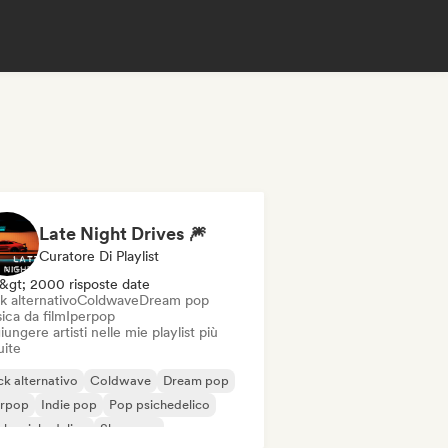
Late Night Drives 🎆
Curatore Di Playlist
&gt; 2000 risposte date
k alternativo
Coldwave
Dream pop
ica da film
Iperpop
ungere artisti nelle mie playlist più
uite
k alternativo
Coldwave
Dream pop
erpop
Indie pop
Pop psichedelico
k psichedelico
Shoegaze