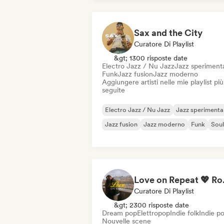
Sax and the City
Curatore Di Playlist
&gt; 1300 risposte date
Electro Jazz / Nu Jazz
Jazz speriment
Funk
Jazz fusion
Jazz moderno
Aggiungere artisti nelle mie playlist più
seguite
Electro Jazz / Nu Jazz
Jazz sperimenta
Jazz fusion
Jazz moderno
Funk
Soul
Love on Repe
Curatore Di Playlist
&gt; 2300 risposte date
Dream pop
Elettropop
Indie folk
Indie p
Nouvelle scene