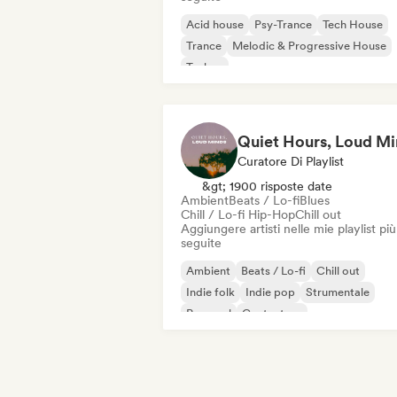
Acid house
Psy-Trance
Tech House
Trance
Melodic & Progressive House
Techno
Curatore Di Playlist
&gt; 1900 risposte date
Ambient
Beats / Lo-fi
Blues
Chill / Lo-fi Hip-Hop
Chill out
Aggiungere artisti nelle mie playlist più
seguite
Ambient
Beats / Lo-fi
Chill out
Indie folk
Indie pop
Strumentale
Pop soul
Cantautore