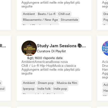
Aggiungere artisti nelle mie playlist più
Aggi
seguite
seg
Ambient
Beats / Lo-fi
Chill out
Dr
Rilassamento / New Age
Strumentale
Pop
Neo / Classico moderno
So
Pianoforte solista
Drenched in Summer Rain 🌧️🌴
Study Jam Sessions 📚 Indie Folk, Dream Pop & Singer-Songwriter
Curatore Di Playlist
&gt; 1600 risposte date
Ambient
Americana
Bossa nova
Aci
Chill / Lo-fi Hip-Hop
Musica classica
Dru
Aggiungere artisti nelle mie playlist più
Har
seguite
Aggi
seg
k
Ambient
Dream pop
Musica da film
Ac
oul
Iperpop
Indie folk
Indie pop
Ha
Strumentale
Lofi bedroom
Mel
Dr
Har