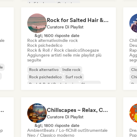
Lofi bedroom
Cantautore
Rock alternativo
Rock for Salted Hair & Sandy Toes
Curatore Di Playlist
&gt; 1600 risposte date
ale
Rock alternativo
Indie rock
Chil
Rock psichedelico
Deu
Rock & Roll / Rock classico
Shoegaze
Rap
Aggiungere artisti nelle mie playlist più
Aggi
seguite
seg
le
Rock alternativo
Indie rock
Cl
Rock psichedelico
Surf rock
Chi
Rock & Roll / Rock classico
Shoegaze
De
Ne
Rap
at 💖 Romantic Indie Pop, Neo Soul & Singer-Songwriter
Chillscapes ~ Relax, Concentrate, Meditate, Sleep, Dream
Curatore Di Playlist
&gt; 1800 risposte date
op
Ambient
Beats / Lo-fi
Chill out
Strumentale
Dre
Neo / Classico moderno
Pop