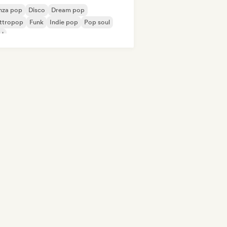
nza pop
Disco
Dream pop
ettropop
Funk
Indie pop
Pop soul
ul