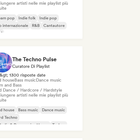
ungere artisti nelle mie playlist più
uite
eam pop
Indie folk
Indie pop
 internazionale
R&B
Cantautore
ul
The Techno Pulse
Curatore Di Playlist
&gt; 1300 risposte date
d house
Bass music
Dance music
m and Bass
d Dance / Hardcore / Hardstyle
ungere artisti nelle mie playlist più
uite
id house
Bass music
Dance music
rd Techno
odic & Progressive House
Techno
um and Bass
d Dance / Hardcore / Hardstyle