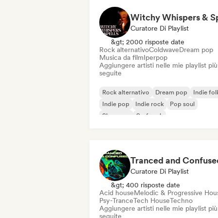
Curatore Di Playlist
&gt; 2000 risposte date
Rock alternativo
Coldwave
Dream pop
Musica da film
Iperpop
Aggiungere artisti nelle mie playlist più
seguite
Rock alternativo
Dream pop
Indie fol
Indie pop
Indie rock
Pop soul
Shoegaze
Surf rock
Tranced and Confuse
Curatore Di Playlist
&gt; 400 risposte date
Acid house
Melodic & Progressive Hou
Psy-Trance
Tech House
Techno
Aggiungere artisti nelle mie playlist più
seguite