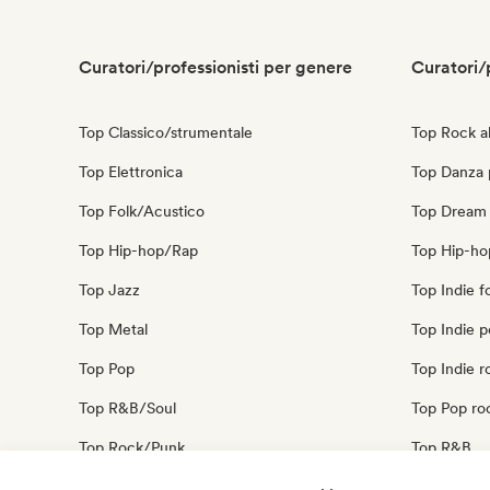
Curatori/professionisti per genere
Curatori/
Top Classico/strumentale
Top Rock al
Top Elettronica
Top Danza
Top Folk/Acustico
Top Dream
Top Hip-hop/Rap
Top Hip-ho
Top Jazz
Top Indie f
Top Metal
Top Indie 
Top Pop
Top Indie r
Top R&B/Soul
Top Pop ro
Top Rock/Punk
Top R&B
Top Musica dal mondo / Spirituale
Top Cantau