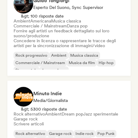
Guido Tongiorgi
Esperto Del Suono, Sync Supervisor
&gt; 100 risposte date
Ambient
Americana
Musica classica
Commerciale / Mainstream
Danza pop
Fornire agli artisti un feedback dettagliato sul loro
suono/produzione
Concedere in licenza o rappresentare le tracce degli
artisti per la sincronizzazione di immagini/video
Rock progressivo
Ambient
Musica classica
Commerciale / Mainstream
Musica da film
Hip-hop
Strumentale
Jazz moderno
Minuto Indie
Media/Giornalista
&gt; 5300 risposte date
Rock alternativo
Ambient
Dream pop
Jazz sperimentale
Garage rock
Scrivere articoli
Rock alternativo
Garage rock
Indie rock
Pop Punk