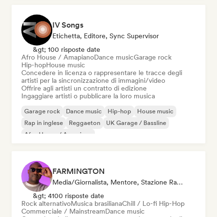
IV Songs
Etichetta, Editore, Sync Supervisor
&gt; 100 risposte date
Afro House / Amapiano
Dance music
Garage rock
Hip-hop
House music
Concedere in licenza o rappresentare le tracce degli
artisti per la sincronizzazione di immagini/video
Offrire agli artisti un contratto di edizione
Ingaggiare artisti o pubblicare la loro musica
Garage rock
Dance music
Hip-hop
House music
Rap in inglese
Reggaeton
UK Garage / Bassline
Afro House / Amapiano
FARMINGTON
Media/Giornalista, Mentore, Stazione Radio, Sync Supervisor
&gt; 4100 risposte date
Rock alternativo
Musica brasiliana
Chill / Lo-fi Hip-Hop
Commerciale / Mainstream
Dance music