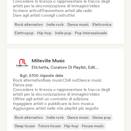
Concedere in licenza o rappresentare le tracce degli
artisti per la sincronizzazione di immagini/video
Scrivere articoli
Trasmettere artisti alla radio
Dare agli artisti consigli costruttivi
Rock alternativo
Indie rock
Dance music
Elettronica
Elettropop
Hip-hop
Indie pop
Pop internazionale
Milleville Music
Etichetta, Curatore Di Playlist, Editore, Sync Supervisor
&gt; 5700 risposte date
Rock alternativo
Bass music
Chill out
Dance music
Danza pop
Concedere in licenza o rappresentare le tracce degli
artisti per la sincronizzazione di immagini/video
Offrire agli artisti un contratto di edizione
Ingaggiare artisti o pubblicare la loro musica
Aggiungere artisti nelle mie playlist più seguite
Rock alternativo
Indie rock
Dance music
Danza pop
Deep house
Future house
Hip-hop
House music