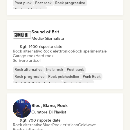
Post punk
Post rock
Rock progressivo
Rock psichedelico
Sound of Brit
Media/Giornalista
&gt; 1400 risposte date
Rock alternativo
Rock elettronico
Rock sperimentale
Garage rock
Hard rock
Scrivere articoli
Rock alternativo
Indie rock
Post punk
Rock progressivo
Rock psichedelico
Punk Rock
Rock & Roll / Rock classico
Rock elettronico
Bleu, Blanc, Rock
Curatore Di Playlist
&gt; 700 risposte date
Rock alternativo
Blues
Rock cristiano
Coldwave
Rock elettronico