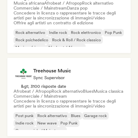
Musica africana
Afrobeat / Afropop
Rock alternativo
Commerciale / Mainstream
Danza pop
Concedere in licenza o rappresentare le tracce degli
artisti per la sincronizzazione di immagini/video
Offrire agli artisti un contratto di edizione
Rock alternativo
Indie rock
Rock elettronico
Pop Punk
Rock psichedelico
Rock & Roll / Rock classico
Musica africana
Afrobeat / Afropop
Treehouse Music
Sync Supervisor
&gt; 3100 risposte date
Afrobeat / Afropop
Rock alternativo
Blues
Musica classica
Commerciale / Mainstream
Concedere in licenza o rappresentare le tracce degli
artisti per la sincronizzazione di immagini/video
Post punk
Rock alternativo
Blues
Garage rock
Indie rock
New wave
Pop Punk
Commerciale / Mainstream