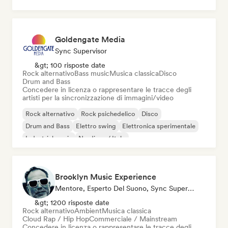
Goldengate Media
Sync Supervisor
&gt; 100 risposte date
Rock alternativo
Bass music
Musica classica
Disco
Drum and Bass
Concedere in licenza o rappresentare le tracce degli
artisti per la sincronizzazione di immagini/video
Rock alternativo
Rock psichedelico
Disco
Drum and Bass
Elettro swing
Elettronica sperimentale
Industrial music
Nu-disco / Italo
Brooklyn Music Experience
Mentore, Esperto Del Suono, Sync Supervisor
&gt; 1200 risposte date
Rock alternativo
Ambient
Musica classica
Cloud Rap / Hip Hop
Commerciale / Mainstream
Concedere in licenza o rappresentare le tracce degli