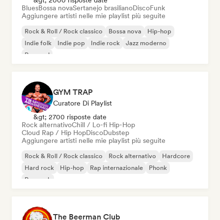
&gt; 2000 risposte date
Blues
Bossa nova
Sertanejo brasiliano
Disco
Funk
Aggiungere artisti nelle mie playlist più seguite
Rock & Roll / Rock classico
Bossa nova
Hip-hop
Indie folk
Indie pop
Indie rock
Jazz moderno
Pop soul
GYM TRAP
Curatore Di Playlist
&gt; 2700 risposte date
Rock alternativo
Chill / Lo-fi Hip-Hop
Cloud Rap / Hip Hop
Disco
Dubstep
Aggiungere artisti nelle mie playlist più seguite
Rock & Roll / Rock classico
Rock alternativo
Hardcore
Hard rock
Hip-hop
Rap internazionale
Phonk
Pop rock
The Beerman Club