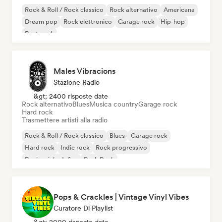
Rock & Roll / Rock classico
Rock alternativo
Americana
Dream pop
Rock elettronico
Garage rock
Hip-hop
Post punk
Males Vibracions
Stazione Radio
&gt; 2400 risposte date
Rock alternativo
Blues
Musica country
Garage rock
Hard rock
Trasmettere artisti alla radio
Rock & Roll / Rock classico
Blues
Garage rock
Hard rock
Indie rock
Rock progressivo
Rock psichedelico
Punk Rock
Pops & Crackles | Vintage Vinyl Vibes
Curatore Di Playlist