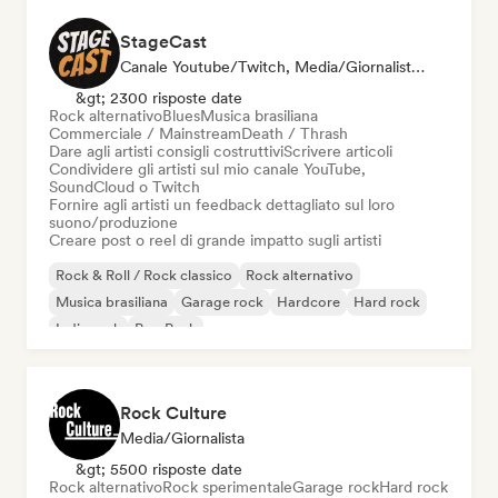
StageCast
Canale Youtube/Twitch, Media/Giornalista, Mentore, Social Media Influencer, Esperto Del Suono
&gt; 2300 risposte date
Rock alternativo
Blues
Musica brasiliana
Commerciale / Mainstream
Death / Thrash
Dare agli artisti consigli costruttivi
Scrivere articoli
Condividere gli artisti sul mio canale YouTube,
SoundCloud o Twitch
Fornire agli artisti un feedback dettagliato sul loro
suono/produzione
Creare post o reel di grande impatto sugli artisti
Rock & Roll / Rock classico
Rock alternativo
Musica brasiliana
Garage rock
Hardcore
Hard rock
Indie rock
Pop Punk
Rock Culture
Media/Giornalista
&gt; 5500 risposte date
Rock alternativo
Rock sperimentale
Garage rock
Hard rock