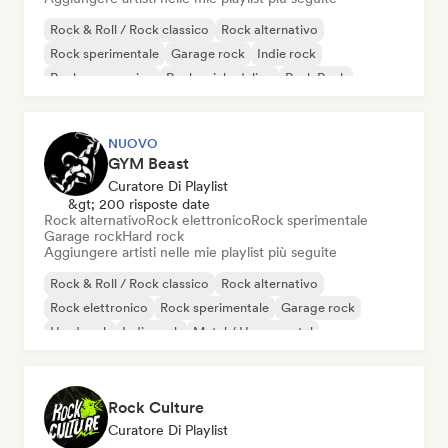
Rock & Roll / Rock classico
Rock alternativo
Rock sperimentale
Garage rock
Indie rock
Rock progressivo
Rock psichedelico
Punk Rock
NUOVO
GYM Beast
Curatore Di Playlist
&gt; 200 risposte date
Rock alternativo
Rock elettronico
Rock sperimentale
Garage rock
Hard rock
Aggiungere artisti nelle mie playlist più seguite
Rock & Roll / Rock classico
Rock alternativo
Rock elettronico
Rock sperimentale
Garage rock
Hard rock
Indie rock
Metal / Heavy metal
Rock Culture
Curatore Di Playlist