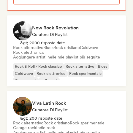
New Rock Revolution
Curatore Di Playlist
&gt; 2000 risposte date
Rock alternativo
Blues
Rock cristiano
Coldwave
Rock elettronico
Aggiungere artisti nelle mie playlist più seguite
Rock & Roll / Rock classico
Rock alternativo
Blues
Coldwave
Rock elettronico
Rock sperimentale
Garage rock
Indie rock
Viva Latin Rock
Curatore Di Playlist
&gt; 200 risposte date
Rock alternativo
Rock cristiano
Rock sperimentale
Garage rock
Indie rock
Aggiungere artisti nelle mie playlist più seguite