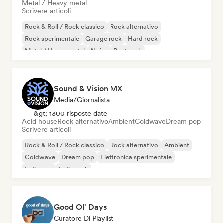
Metal / Heavy metal
Scrivere articoli
Rock & Roll / Rock classico
Rock alternativo
Rock sperimentale
Garage rock
Hard rock
Metal / Heavy metal
Noise
Post rock
Sound & Vision MX
Media/Giornalista
&gt; 1300 risposte date
Acid house
Rock alternativo
Ambient
Coldwave
Dream pop
Scrivere articoli
Rock & Roll / Rock classico
Rock alternativo
Ambient
Coldwave
Dream pop
Elettronica sperimentale
Indie pop
Indie rock
Good Ol' Days
Curatore Di Playlist