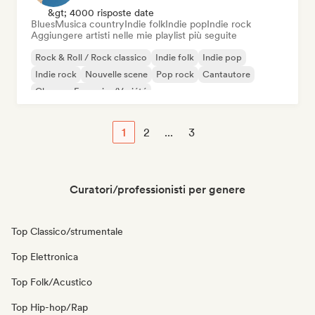
&gt; 4000 risposte date
Blues
Musica country
Indie folk
Indie pop
Indie rock
Aggiungere artisti nelle mie playlist più seguite
Rock & Roll / Rock classico
Indie folk
Indie pop
Indie rock
Nouvelle scene
Pop rock
Cantautore
Chanson Française/Variété
1
2
...
3
Curatori/professionisti per genere
Top Classico/strumentale
Top Elettronica
Top Folk/Acustico
Top Hip-hop/Rap