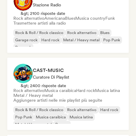
Stazione Radio
&gt; 2100 risposte date
Rock alternativo
Americana
Blues
Musica country
Funk
Trasmettere artisti alla radio
Rock & Roll / Rock classico
Rock alternativo
Blues
Garage rock
Hard rock
Metal / Heavy metal
Pop Punk
Pop rock
CAST-MUSIC
Curatore Di Playlist
&gt; 2400 risposte date
Rock alternativo
Musica caraibica
Hard rock
Musica latina
Metal / Heavy metal
Aggiungere artisti nelle mie playlist più seguite
Rock & Roll / Rock classico
Rock alternativo
Hard rock
Pop Punk
Musica caraibica
Musica latina
Metal / Heavy metal
Reggae