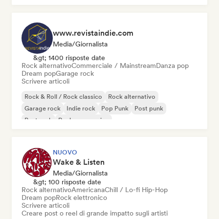
www.revistaindie.com
Media/Giornalista
&gt; 1400 risposte date
Rock alternativo
Commerciale / Mainstream
Danza pop
Dream pop
Garage rock
Scrivere articoli
Rock & Roll / Rock classico
Rock alternativo
Garage rock
Indie rock
Pop Punk
Post punk
Post rock
Rock progressivo
NUOVO
Wake & Listen
Media/Giornalista
&gt; 100 risposte date
Rock alternativo
Americana
Chill / Lo-fi Hip-Hop
Dream pop
Rock elettronico
Scrivere articoli
Creare post o reel di grande impatto sugli artisti