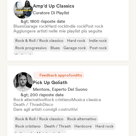
Amp’d Up Classics
Curatore Di Playlist
&gt; 1800 risposte date
Blues
Garage rock
Hard rock
Indie rock
Post rock
Aggiungere artisti nelle mie playlist più seguite
Rock & Roll / Rock classico
Hard rock
Indie rock
Rock progressivo
Blues
Garage rock
Post rock
Surf rock
Feedback approfondito
Pick Up Goliath
Mentore, Esperto Del Suono
&gt; 200 risposte date
Rock alternativo
Rock cristiano
Musica classica
Death / Thrash
Disco
Dare agli artisti consigli costruttivi
Rock & Roll / Rock classico
Rock alternativo
Rock cristiano
Death / Thrash
Hardcore
Hard rock
Indie rock
Metal melodico