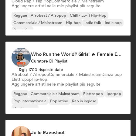
Cloud Rap / Hip Hop
Commerciale / Mainstream
Aggiungere artisti nelle mie playlist più seguite
Reggae
Afrobeat / Afropop
Chill / Lo-fi Hip-Hop
Commerciale / Mainstream
Hip-hop
Indie folk
Indie pop
Pop latino
Who Run the World? Girls! 🔥 Female Empowerment Pop & Girl-Power Anthems
Curatore Di Playlist
&gt; 1700 risposte date
Afrobeat / Afropop
Commerciale / Mainstream
Danza pop
Elettropop
Hip-hop
Aggiungere artisti nelle mie playlist più seguite
Reggae
Commerciale / Mainstream
Elettropop
Iperpop
Pop internazionale
Pop latino
Rap in inglese
Rap francese
Jelle Ravesloot