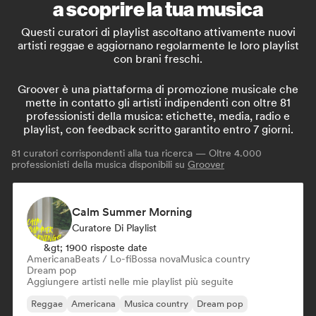
a scoprire la tua musica
Questi curatori di playlist ascoltano attivamente nuovi
artisti reggae e aggiornano regolarmente le loro playlist
con brani freschi.
Groover è una piattaforma di promozione musicale che
mette in contatto gli artisti indipendenti con oltre 81
professionisti della musica: etichette, media, radio e
playlist, con feedback scritto garantito entro 7 giorni.
81
curatori corrispondenti alla tua ricerca — Oltre 4.000
professionisti della musica disponibili su
Groover
Calm Summer Morning
Curatore Di Playlist
&gt; 1900 risposte date
Americana
Beats / Lo-fi
Bossa nova
Musica country
Dream pop
Aggiungere artisti nelle mie playlist più seguite
Reggae
Americana
Musica country
Dream pop