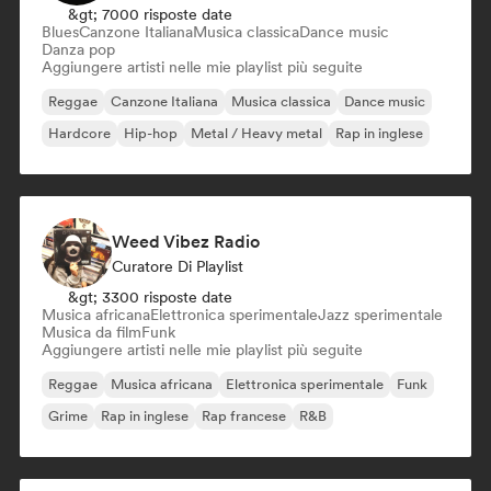
&gt; 7000 risposte date
Blues
Canzone Italiana
Musica classica
Dance music
Danza pop
Aggiungere artisti nelle mie playlist più seguite
Reggae
Canzone Italiana
Musica classica
Dance music
Hardcore
Hip-hop
Metal / Heavy metal
Rap in inglese
Weed Vibez Radio
Curatore Di Playlist
&gt; 3300 risposte date
Musica africana
Elettronica sperimentale
Jazz sperimentale
Musica da film
Funk
Aggiungere artisti nelle mie playlist più seguite
Reggae
Musica africana
Elettronica sperimentale
Funk
Grime
Rap in inglese
Rap francese
R&B