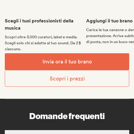
Scegli i tuoi professionisti della
Aggiungi il tuo brano
musica
Carica la tua canzone o d
presentazione. Arriva subito
Scopri oltre 3.000 curatori, label e media.
di posta, non in un buco ne
Scegli solo chi si adatta al tuo sound. Da 2 $
ciascuno.
Invia ora il tuo brano
Scopri i prezzi
Domande frequenti