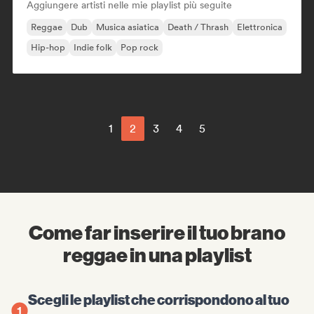
Aggiungere artisti nelle mie playlist più seguite
Reggae
Dub
Musica asiatica
Death / Thrash
Elettronica
Hip-hop
Indie folk
Pop rock
1
2
3
4
5
Come far inserire il tuo brano
reggae in una playlist
Scegli le playlist che corrispondono al tuo