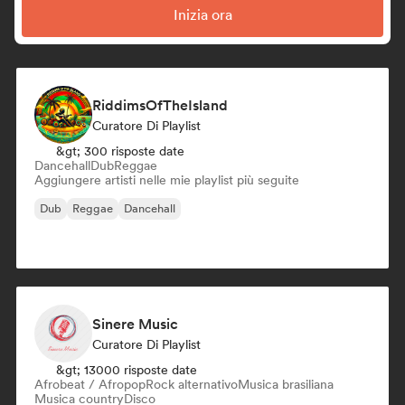
Inizia ora
RiddimsOfTheIsland
Curatore Di Playlist
&gt; 300 risposte date
Dancehall
Dub
Reggae
Aggiungere artisti nelle mie playlist più seguite
Dub
Reggae
Dancehall
Sinere Music
Curatore Di Playlist
&gt; 13000 risposte date
Afrobeat / Afropop
Rock alternativo
Musica brasiliana
Musica country
Disco