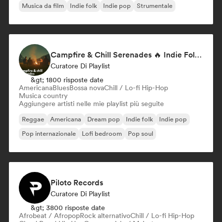
Musica da film
Indie folk
Indie pop
Strumentale
Campfire & Chill Serenades 🔥 Indie Folk, Acoustic & Singer-Songwriter
Curatore Di Playlist
&gt; 1800 risposte date
Americana
Blues
Bossa nova
Chill / Lo-fi Hip-Hop
Musica country
Aggiungere artisti nelle mie playlist più seguite
Reggae
Americana
Dream pop
Indie folk
Indie pop
Pop internazionale
Lofi bedroom
Pop soul
Piloto Records
Curatore Di Playlist
&gt; 3800 risposte date
Afrobeat / Afropop
Rock alternativo
Chill / Lo-fi Hip-Hop