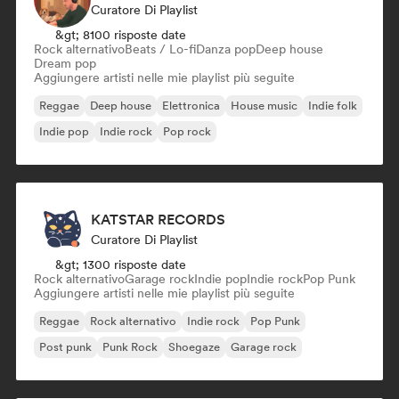
Curatore Di Playlist
&gt; 8100 risposte date
Rock alternativo
Beats / Lo-fi
Danza pop
Deep house
Dream pop
Aggiungere artisti nelle mie playlist più seguite
Reggae
Deep house
Elettronica
House music
Indie folk
Indie pop
Indie rock
Pop rock
KATSTAR RECORDS
Curatore Di Playlist
&gt; 1300 risposte date
Rock alternativo
Garage rock
Indie pop
Indie rock
Pop Punk
Aggiungere artisti nelle mie playlist più seguite
Reggae
Rock alternativo
Indie rock
Pop Punk
Post punk
Punk Rock
Shoegaze
Garage rock