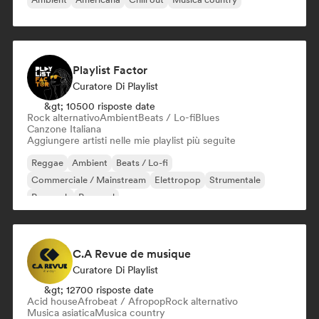
Playlist Factor
Curatore Di Playlist
&gt; 10500 risposte date
Rock alternativo
Ambient
Beats / Lo-fi
Blues
Canzone Italiana
Aggiungere artisti nelle mie playlist più seguite
Reggae
Ambient
Beats / Lo-fi
Commerciale / Mainstream
Elettropop
Strumentale
Pop rock
Pop soul
C.A Revue de musique
Curatore Di Playlist
&gt; 12700 risposte date
Acid house
Afrobeat / Afropop
Rock alternativo
Musica asiatica
Musica country