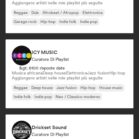
Aggiungere artisti nelle mie playlist più seguite
Reggae
Dub
Afrobeat / Afropop
Elettronica
Garage rock
Hip-hop
Indie folk
Indie pop
ICY MUSIC
Curatore Di Playlist
&gt; 6100 risposte date
Musica africana
Deep house
Elettronica
Jazz fusion
Hip-hop
Aggiungere artisti nelle mie playlist più seguite
Reggae
Deep house
Jazz fusion
Hip-hop
House music
Indie folk
Indie pop
Neo / Classico moderno
Drickset Sound
Curatore Di Playlist