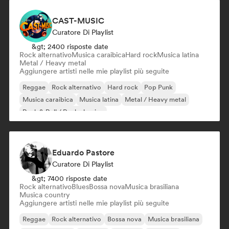
CAST-MUSIC
Curatore Di Playlist
&gt; 2400 risposte date
Rock alternativo
Musica caraibica
Hard rock
Musica latina
Metal / Heavy metal
Aggiungere artisti nelle mie playlist più seguite
Reggae
Rock alternativo
Hard rock
Pop Punk
Musica caraibica
Musica latina
Metal / Heavy metal
Rock & Roll / Rock classico
Eduardo Pastore
Curatore Di Playlist
&gt; 7400 risposte date
Rock alternativo
Blues
Bossa nova
Musica brasiliana
Musica country
Aggiungere artisti nelle mie playlist più seguite
Reggae
Rock alternativo
Bossa nova
Musica brasiliana