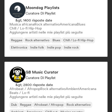
Moondog Playlists
Curatore Di Playlist
&gt; 1400 risposte date
Musica africana
Rock alternativo
Americana
Blues
Chill / Lo-fi Hip-Hop
Aggiungere artisti nelle mie playlist più seguite
Reggae
Rock alternativo
Blues
Chill / Lo-fi Hip-Hop
Elettronica
Indie folk
Indie pop
Indie rock
GB Music Curator
Curatore Di Playlist
&gt; 2800 risposte date
Afrobeat / Afropop
Rock alternativo
Ambient
Americana
Beats / Lo-fi
Aggiungere artisti nelle mie playlist più seguite
Dub
Reggae
Afrobeat / Afropop
Rock alternativo
Ambient
Americana
Chill out
Musica country