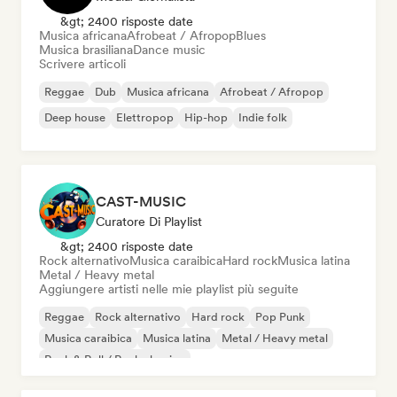
&gt; 2400 risposte date
Musica africana
Afrobeat / Afropop
Blues
Musica brasiliana
Dance music
Scrivere articoli
Reggae
Dub
Musica africana
Afrobeat / Afropop
Deep house
Elettropop
Hip-hop
Indie folk
CAST-MUSIC
Curatore Di Playlist
&gt; 2400 risposte date
Rock alternativo
Musica caraibica
Hard rock
Musica latina
Metal / Heavy metal
Aggiungere artisti nelle mie playlist più seguite
Reggae
Rock alternativo
Hard rock
Pop Punk
Musica caraibica
Musica latina
Metal / Heavy metal
Rock & Roll / Rock classico