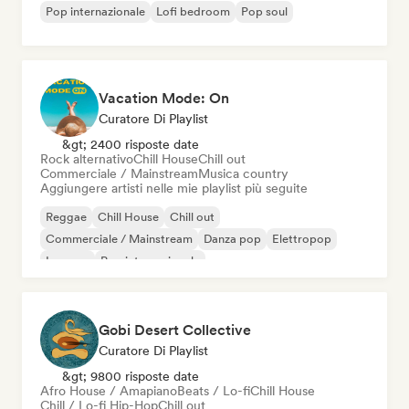
Pop internazionale
Lofi bedroom
Pop soul
Vacation Mode: On
Curatore Di Playlist
&gt; 2400 risposte date
Rock alternativo
Chill House
Chill out
Commerciale / Mainstream
Musica country
Aggiungere artisti nelle mie playlist più seguite
Reggae
Chill House
Chill out
Commerciale / Mainstream
Danza pop
Elettropop
Iperpop
Pop internazionale
Gobi Desert Collective
Curatore Di Playlist
&gt; 9800 risposte date
Afro House / Amapiano
Beats / Lo-fi
Chill House
Chill / Lo-fi Hip-Hop
Chill out