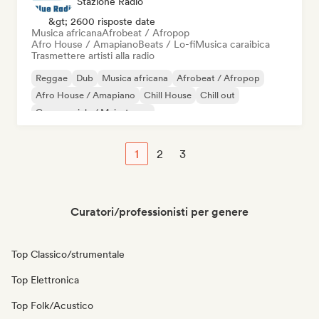
Stazione Radio
&gt; 2600 risposte date
Musica africana
Afrobeat / Afropop
Afro House / Amapiano
Beats / Lo-fi
Musica caraibica
Trasmettere artisti alla radio
Reggae
Dub
Musica africana
Afrobeat / Afropop
Afro House / Amapiano
Chill House
Chill out
Commerciale / Mainstream
1
2
3
Curatori/professionisti per genere
Top Classico/strumentale
Top Elettronica
Top Folk/Acustico