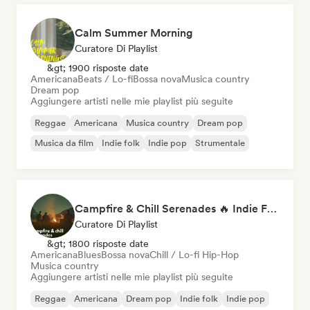
Calm Summer Morning
Curatore Di Playlist
&gt; 1900 risposte date
Americana
Beats / Lo-fi
Bossa nova
Musica country
Dream pop
Aggiungere artisti nelle mie playlist più seguite
Reggae
Americana
Musica country
Dream pop
Musica da film
Indie folk
Indie pop
Strumentale
Campfire & Chill Serenades 🔥 Indie Folk, Acoustic & Singer-Songwriter
Curatore Di Playlist
&gt; 1800 risposte date
Americana
Blues
Bossa nova
Chill / Lo-fi Hip-Hop
Musica country
Aggiungere artisti nelle mie playlist più seguite
Reggae
Americana
Dream pop
Indie folk
Indie pop