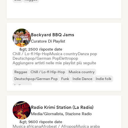
Backyard BBQ Jams
Curatore Di Playlist
&gt; 2500 risposte date
Chill / Lo-fi Hip-Hop
Musica country
Danza pop
Deutschpop/German Pop
Elettropop
Aggiungere artisti nelle mie playlist più seguite
Reggae
Chill / Lo-fi Hip-Hop
Musica country
Deutschpop/German Pop
Funk
Indie Dance
Indie folk
Indie pop
Radio Krimi Station (La Radio)
Media/Giornalista, Stazione Radio
&gt; 9600 risposte date
Musica africana
Afrobeat / Afropop
Musica araba