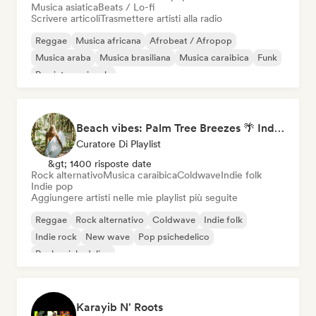
Musica asiatica
Beats / Lo-fi
Scrivere articoli
Trasmettere artisti alla radio
Reggae
Musica africana
Afrobeat / Afropop
Musica araba
Musica brasiliana
Musica caraibica
Funk
Rap internazionale
Beach vibes: Palm Tree Breezes 🌴 Indie Folk, Acoustic & Singer-Songwriter
Curatore Di Playlist
&gt; 1400 risposte date
Rock alternativo
Musica caraibica
Coldwave
Indie folk
Indie pop
Aggiungere artisti nelle mie playlist più seguite
Reggae
Rock alternativo
Coldwave
Indie folk
Indie rock
New wave
Pop psichedelico
Rock psichedelico
Karayib N' Roots