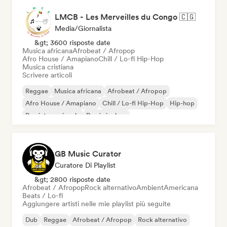
LMCB - Les Merveilles du Congo 🇨🇬
Media/Giornalista
&gt; 3600 risposte date
Musica africana
Afrobeat / Afropop
Afro House / Amapiano
Chill / Lo-fi Hip-Hop
Musica cristiana
Scrivere articoli
Reggae
Musica africana
Afrobeat / Afropop
Afro House / Amapiano
Chill / Lo-fi Hip-Hop
Hip-hop
Rap internazionale
Rap in inglese
GB Music Curator
Curatore Di Playlist
&gt; 2800 risposte date
Afrobeat / Afropop
Rock alternativo
Ambient
Americana
Beats / Lo-fi
Aggiungere artisti nelle mie playlist più seguite
Dub
Reggae
Afrobeat / Afropop
Rock alternativo