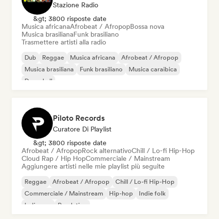
Stazione Radio
&gt; 3800 risposte date
Musica africana
Afrobeat / Afropop
Bossa nova
Musica brasiliana
Funk brasiliano
Trasmettere artisti alla radio
Dub
Reggae
Musica africana
Afrobeat / Afropop
Musica brasiliana
Funk brasiliano
Musica caraibica
Dancehall
Piloto Records
Curatore Di Playlist
&gt; 3800 risposte date
Afrobeat / Afropop
Rock alternativo
Chill / Lo-fi Hip-Hop
Cloud Rap / Hip Hop
Commerciale / Mainstream
Aggiungere artisti nelle mie playlist più seguite
Reggae
Afrobeat / Afropop
Chill / Lo-fi Hip-Hop
Commerciale / Mainstream
Hip-hop
Indie folk
Indie pop
Pop latino