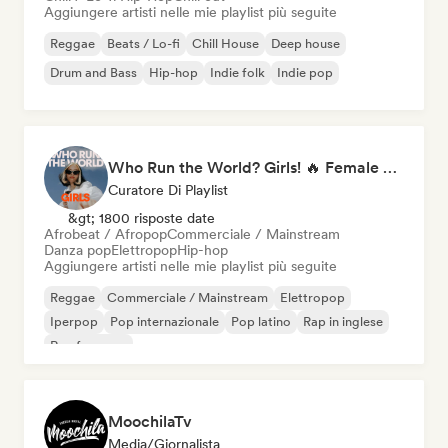
Aggiungere artisti nelle mie playlist più seguite
Reggae
Beats / Lo-fi
Chill House
Deep house
Drum and Bass
Hip-hop
Indie folk
Indie pop
Who Run the World? Girls! 🔥 Female Empowerment Pop & Girl-Power Anthems
Curatore Di Playlist
&gt; 1800 risposte date
Afrobeat / Afropop
Commerciale / Mainstream
Danza pop
Elettropop
Hip-hop
Aggiungere artisti nelle mie playlist più seguite
Reggae
Commerciale / Mainstream
Elettropop
Iperpop
Pop internazionale
Pop latino
Rap in inglese
Rap francese
MoochilaTv
Media/Giornalista