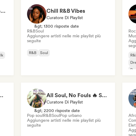
Deep Cleaning my House and Life 🫧 Bedroom Pop & Indie Pop
Chill R&B Vibes
Curatore Di Playlist
&gt; 1300 risposte date
R&B
Soul
Roc
Aggiungere artisti nelle mie playlist più
Mus
seguite
Aggi
seg
R&B
Soul
lk
R&
Dr
Pop
Ready to Go Out 🍒💋
All Soul, No Fouls 🔥 Smooth Contemporary R&B & Neo Soul
Curatore Di Playlist
&gt; 2200 risposte date
Pop soul
R&B
Soul
Pop urbano
Afr
Aggiungere artisti nelle mie playlist più
Com
seguite
Ele
Aggi
seg