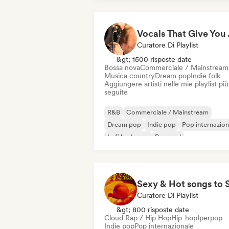
Vocal
Curatore Di Playlist
&gt; 1500 risposte date
Bossa nova
Commerciale / Mainstream
Musica country
Dream pop
Indie folk
Aggiungere artisti nelle mie playlist più
seguite
R&B
Commerciale / Mainstream
Dream pop
Indie pop
Pop internazion
Lofi bedroom
Pop soul
Soft Pop / Ballata
Curatore Di Playlist
&gt; 800 risposte date
Cloud Rap / Hip Hop
Hip-hop
Iperpop
Indie pop
Pop internazionale