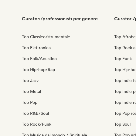
Curatori/professionisti per genere
Curatori/
Top Classico/strumentale
Top Afrobe
Top Elettronica
Top Rock al
Top Folk/Acustico
Top Funk
Top Hip-hop/Rap
Top Hip-ho
Top Jazz
Top Indie f
Top Metal
Top Indie 
Top Pop
Top Indie r
Top R&B/Soul
Top Pop ro
Top Rock/Punk
Top Soul
Top Musica dal mondo / Spirituale
Top Pop ur