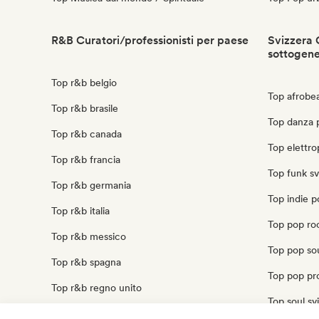
R&B Curatori/professionisti per paese
Svizzera 
sottogen
Top r&b belgio
Top afrobea
Top r&b brasile
Top danza 
Top r&b canada
Top elettro
Top r&b francia
Top funk sv
Top r&b germania
Top indie p
Top r&b italia
Top pop roc
Top r&b messico
Top pop sou
Top r&b spagna
Top pop pro
Top r&b regno unito
Top soul sv
Top r&b stati uniti