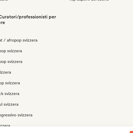
Curatori/professionisti per
ere
t / afropop svizzera
pop svizzera
pop svizzera
izzera
op svizzera
k svizzera
l svizzera
gressivo svizzera
izzera