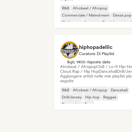
R&B
Afrobeat / Afropop
Commerciale / Mainstream
Danza pop
Elettropop
Iperpop
Pop internaziona
Pop latino
hiphopadellic
Curatore Di Playlist
&gt; 1400 risposte date
Afrobeat / Afropop
Chill / Lo-fi Hip-H
Cloud Rap / Hip Hop
Dancehall
Drill/Je
Aggiungere artisti nelle mie playlist più
seguite
R&B
Afrobeat / Afropop
Dancehall
Drill/Jersey
Hip-hop
Reggae
Reggaeton
Trap