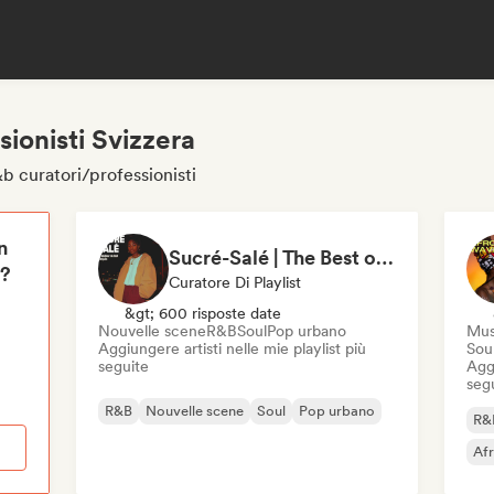
sionisti Svizzera
&b curatori/professionisti
n
Sucré-Salé | The Best of French R&B
i?
Curatore Di Playlist
&gt; 600 risposte date
Nouvelle scene
R&B
Soul
Pop urbano
Mus
Aggiungere artisti nelle mie playlist più
Sou
seguite
Aggi
seg
R&B
Nouvelle scene
Soul
Pop urbano
R&
Af