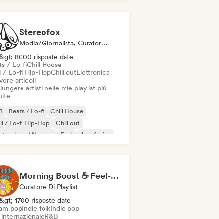
Stereofox
Media/Giornalista, Curatore Di Playlist
&gt; 8000 risposte date
s / Lo-fi
Chill House
l / Lo-fi Hip-Hop
Chill out
Elettronica
vere articoli
ungere artisti nelle mie playlist più
uite
B
Beats / Lo-fi
Chill House
ll / Lo-fi Hip-Hop
Chill out
ctro Jazz / Nu Jazz
Funk
Jazz fusion
Morning Boost ☕ Feel-Good Funk, Soul & Neo-Soul to Wake Up
Curatore Di Playlist
&gt; 1700 risposte date
am pop
Indie folk
Indie pop
 internazionale
R&B