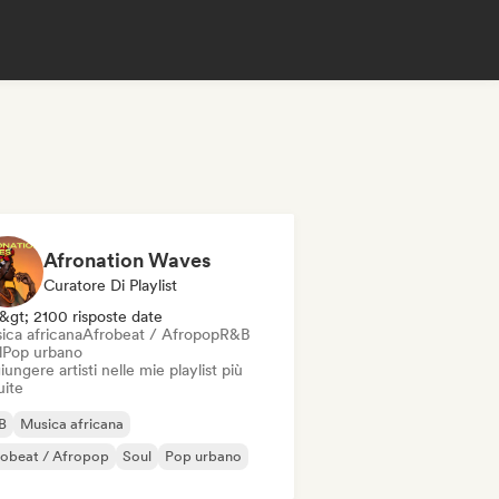
Afronation Waves
Curatore Di Playlist
&gt; 2100 risposte date
ica africana
Afrobeat / Afropop
R&B
l
Pop urbano
ungere artisti nelle mie playlist più
uite
B
Musica africana
robeat / Afropop
Soul
Pop urbano