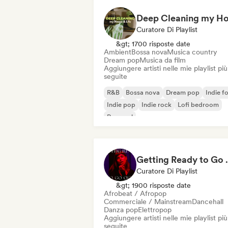
Curatore Di Playlist
&gt; 1700 risposte date
Ambient
Bossa nova
Musica country
Dream pop
Musica da film
Aggiungere artisti nelle mie playlist più
seguite
R&B
Bossa nova
Dream pop
Indie fo
Indie pop
Indie rock
Lofi bedroom
Pop soul
Getting 
Curatore Di Playlist
&gt; 1900 risposte date
Afrobeat / Afropop
Commerciale / Mainstream
Dancehall
Danza pop
Elettropop
Aggiungere artisti nelle mie playlist più
seguite