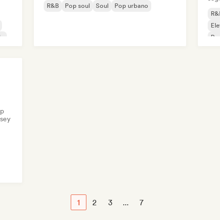
R&B
Pop soul
Soul
Pop urbano
R&
El
le
Pop
op
rsey
1
2
3
...
7