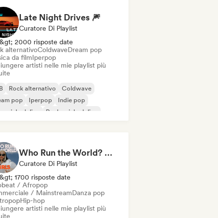
Late Night Drives 🎆
Curatore Di Playlist
&gt; 2000 risposte date
k alternativo
Coldwave
Dream pop
ica da film
Iperpop
ungere artisti nelle mie playlist più
uite
B
Rock alternativo
Coldwave
eam pop
Iperpop
Indie pop
 psichedelico
Rock psichedelico
Who Run the World? Girls! 🔥 Female Empowerment Pop & Girl-Power Anthems
Curatore Di Playlist
&gt; 1700 risposte date
obeat / Afropop
merciale / Mainstream
Danza pop
ttropop
Hip-hop
ungere artisti nelle mie playlist più
uite