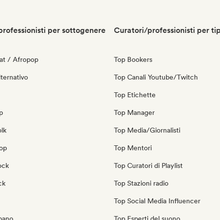
professionisti per sottogenere
Curatori/professionisti per ti
at / Afropop
Top Bookers
ternativo
Top Canali Youtube/Twitch
Top Etichette
p
Top Manager
olk
Top Media/Giornalisti
pop
Top Mentori
ock
Top Curatori di Playlist
ck
Top Stazioni radio
Top Social Media Influencer
bano
Top Esperti del suono