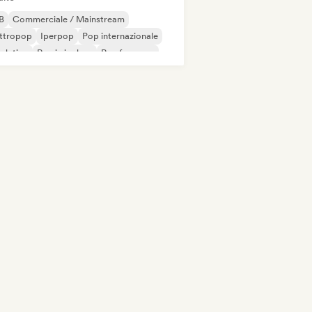
B
Commerciale / Mainstream
ettropop
Iperpop
Pop internazionale
 latino
Rap in inglese
Rap francese