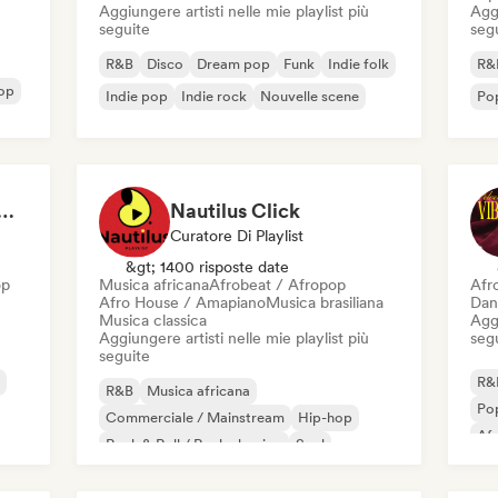
Aggiungere artisti nelle mie playlist più
Aggi
seguite
seg
R&B
Disco
Dream pop
Funk
Indie folk
R&
op
Indie pop
Indie rock
Nouvelle scene
Pop
at 💖 Romantic Indie Pop, Neo Soul & Singer-Songwriter
Nautilus Click
Curatore Di Playlist
&gt; 1400 risposte date
op
Musica africana
Afrobeat / Afropop
Afr
Afro House / Amapiano
Musica brasiliana
Dan
Musica classica
Aggi
Aggiungere artisti nelle mie playlist più
seg
seguite
R&
R&B
Musica africana
Po
Commerciale / Mainstream
Hip-hop
Af
Rock & Roll / Rock classico
Soul
Pop urbano
Afrobeat / Afropop