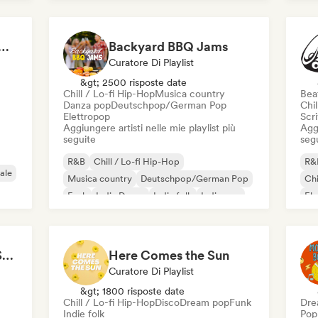
s That Give You Chills
Backyard BBQ Jams
Curatore Di Playlist
&gt; 2500 risposte date
Chill / Lo-fi Hip-Hop
Musica country
Beat
Danza pop
Deutschpop/German Pop
Chil
Elettropop
Scri
Aggiungere artisti nelle mie playlist più
Aggi
seguite
seg
R&B
Chill / Lo-fi Hip-Hop
R&
ale
Musica country
Deutschpop/German Pop
Chi
Funk
Indie Dance
Indie folk
Indie pop
Ele
Sexy & Hot songs to Set the Mood 🥀 🥵
Here Comes the Sun
Curatore Di Playlist
&gt; 1800 risposte date
Chill / Lo-fi Hip-Hop
Disco
Dream pop
Funk
Dre
Indie folk
Pop