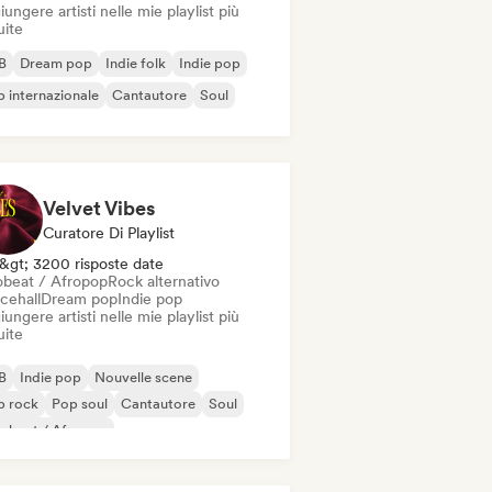
ungere artisti nelle mie playlist più
uite
B
Dream pop
Indie folk
Indie pop
 internazionale
Cantautore
Soul
Velvet Vibes
Curatore Di Playlist
&gt; 3200 risposte date
obeat / Afropop
Rock alternativo
cehall
Dream pop
Indie pop
ungere artisti nelle mie playlist più
uite
B
Indie pop
Nouvelle scene
p rock
Pop soul
Cantautore
Soul
robeat / Afropop