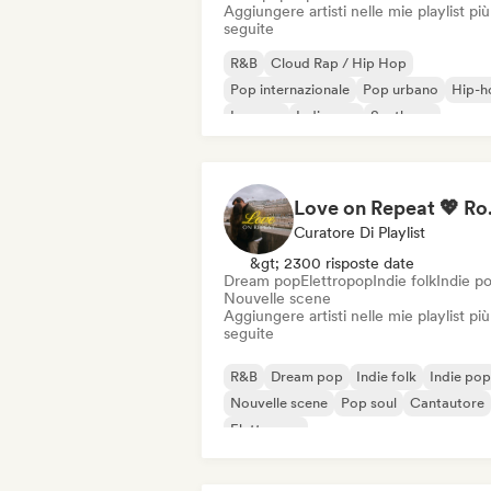
Aggiungere artisti nelle mie playlist più
seguite
R&B
Cloud Rap / Hip Hop
Pop internazionale
Pop urbano
Hip-h
Iperpop
Indie pop
Synthpop
Love on Repe
Curatore Di Playlist
&gt; 2300 risposte date
Dream pop
Elettropop
Indie folk
Indie p
Nouvelle scene
Aggiungere artisti nelle mie playlist più
seguite
R&B
Dream pop
Indie folk
Indie pop
Nouvelle scene
Pop soul
Cantautore
Elettropop