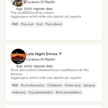
Curatore Di Playlist
&gt; 2200 risposte date
Pop soul
R&B
Soul
Pop urbano
Aggiungere artisti nelle mie playlist più seguite
R&B
Pop soul
Soul
Pop urbano
Late Night Drives 🎆
Curatore Di Playlist
&gt; 2000 risposte date
Rock alternativo
Coldwave
Dream pop
Musica da film
Iperpop
Aggiungere artisti nelle mie playlist più seguite
R&B
Rock alternativo
Coldwave
Dream pop
Iperpop
Indie pop
Pop psichedelico
Rock psichedelico