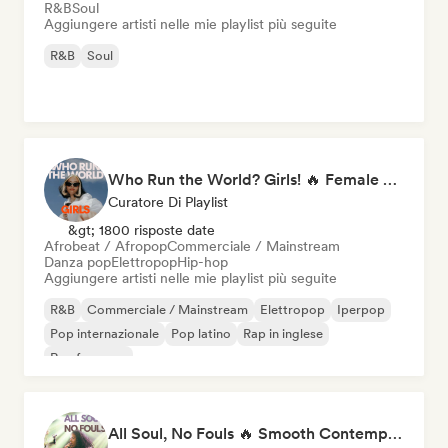
R&B
Soul
Aggiungere artisti nelle mie playlist più seguite
R&B
Soul
Who Run the World? Girls! 🔥 Female Empowerment Pop & Girl-Power Anthems
Curatore Di Playlist
&gt; 1800 risposte date
Afrobeat / Afropop
Commerciale / Mainstream
Danza pop
Elettropop
Hip-hop
Aggiungere artisti nelle mie playlist più seguite
R&B
Commerciale / Mainstream
Elettropop
Iperpop
Pop internazionale
Pop latino
Rap in inglese
Rap francese
All Soul, No Fouls 🔥 Smooth Contemporary R&B & Neo Soul