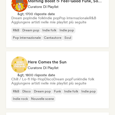
Morning Boost ☕ Feel-Good Funk, Soul & Neo-Soul to Wake Up
Curatore Di Playlist
&gt; 1700 risposte date
Dream pop
Indie folk
Indie pop
Pop internazionale
R&B
Aggiungere artisti nelle mie playlist più seguite
R&B
Dream pop
Indie folk
Indie pop
Pop internazionale
Cantautore
Soul
Here Comes the Sun
Curatore Di Playlist
&gt; 1800 risposte date
Chill / Lo-fi Hip-Hop
Disco
Dream pop
Funk
Indie folk
Aggiungere artisti nelle mie playlist più seguite
R&B
Disco
Dream pop
Funk
Indie folk
Indie pop
Indie rock
Nouvelle scene