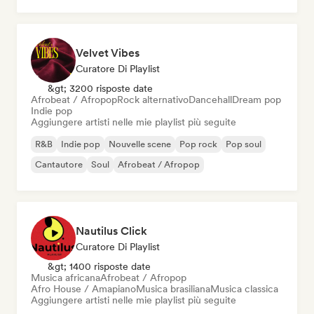
Velvet Vibes
Curatore Di Playlist
&gt; 3200 risposte date
Afrobeat / Afropop
Rock alternativo
Dancehall
Dream pop
Indie pop
Aggiungere artisti nelle mie playlist più seguite
R&B
Indie pop
Nouvelle scene
Pop rock
Pop soul
Cantautore
Soul
Afrobeat / Afropop
Nautilus Click
Curatore Di Playlist
&gt; 1400 risposte date
Musica africana
Afrobeat / Afropop
Afro House / Amapiano
Musica brasiliana
Musica classica
Aggiungere artisti nelle mie playlist più seguite