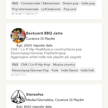
R&B
Commerciale / Mainstream
Dream pop
Indie pop
Pop internazionale
Lofi bedroom
Pop soul
Soft Pop / Ballata
Backyard BBQ Jams
Curatore Di Playlist
&gt; 2500 risposte date
Chill / Lo-fi Hip-Hop
Musica country
Danza pop
Deutschpop/German Pop
Elettropop
Aggiungere artisti nelle mie playlist più seguite
R&B
Chill / Lo-fi Hip-Hop
Musica country
Deutschpop/German Pop
Funk
Indie Dance
Indie folk
Indie pop
Stereofox
Media/Giornalista, Curatore Di Playlist
&gt; 8100 risposte date