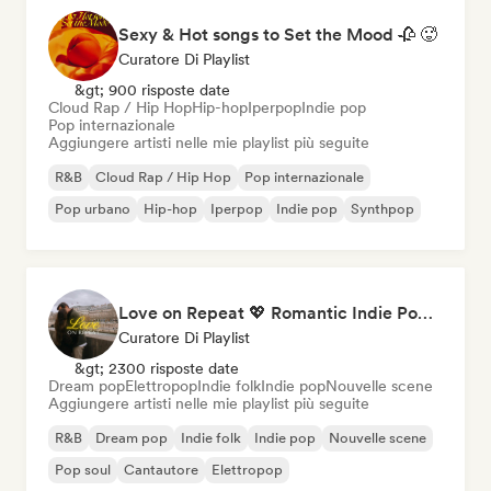
Sexy & Hot songs to Set the Mood 🥀 🥵
Curatore Di Playlist
&gt; 900 risposte date
Cloud Rap / Hip Hop
Hip-hop
Iperpop
Indie pop
Pop internazionale
Aggiungere artisti nelle mie playlist più seguite
R&B
Cloud Rap / Hip Hop
Pop internazionale
Pop urbano
Hip-hop
Iperpop
Indie pop
Synthpop
Love on Repeat 💖 Romantic Indie Pop, Neo Soul & Singer-Songwriter
Curatore Di Playlist
&gt; 2300 risposte date
Dream pop
Elettropop
Indie folk
Indie pop
Nouvelle scene
Aggiungere artisti nelle mie playlist più seguite
R&B
Dream pop
Indie folk
Indie pop
Nouvelle scene
Pop soul
Cantautore
Elettropop