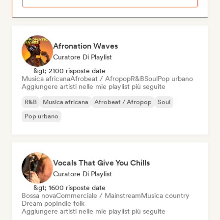
Afronation Waves
Curatore Di Playlist
&gt; 2100 risposte date
Musica africana
Afrobeat / Afropop
R&B
Soul
Pop urbano
Aggiungere artisti nelle mie playlist più seguite
R&B
Musica africana
Afrobeat / Afropop
Soul
Pop urbano
Vocals That Give You Chills
Curatore Di Playlist
&gt; 1600 risposte date
Bossa nova
Commerciale / Mainstream
Musica country
Dream pop
Indie folk
Aggiungere artisti nelle mie playlist più seguite