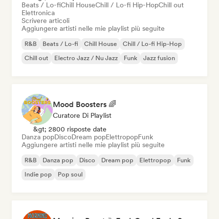
Beats / Lo-fi
Chill House
Chill / Lo-fi Hip-Hop
Chill out
Elettronica
Scrivere articoli
Aggiungere artisti nelle mie playlist più seguite
R&B
Beats / Lo-fi
Chill House
Chill / Lo-fi Hip-Hop
Chill out
Electro Jazz / Nu Jazz
Funk
Jazz fusion
Mood Boosters 🌈
Curatore Di Playlist
&gt; 2800 risposte date
Danza pop
Disco
Dream pop
Elettropop
Funk
Aggiungere artisti nelle mie playlist più seguite
R&B
Danza pop
Disco
Dream pop
Elettropop
Funk
Indie pop
Pop soul