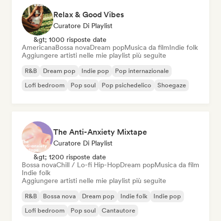
Relax & Good Vibes
Curatore Di Playlist
&gt; 1000 risposte date
Americana
Bossa nova
Dream pop
Musica da film
Indie folk
Aggiungere artisti nelle mie playlist più seguite
R&B
Dream pop
Indie pop
Pop internazionale
Lofi bedroom
Pop soul
Pop psichedelico
Shoegaze
The Anti-Anxiety Mixtape
Curatore Di Playlist
&gt; 1200 risposte date
Bossa nova
Chill / Lo-fi Hip-Hop
Dream pop
Musica da film
Indie folk
Aggiungere artisti nelle mie playlist più seguite
R&B
Bossa nova
Dream pop
Indie folk
Indie pop
Lofi bedroom
Pop soul
Cantautore