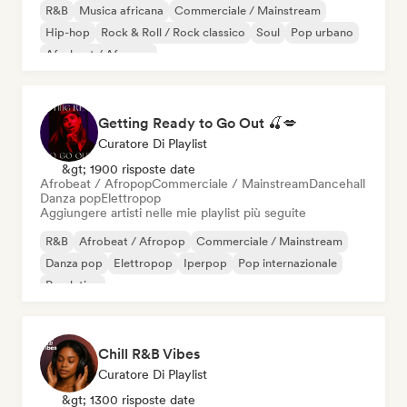
R&B
Musica africana
Commerciale / Mainstream
Hip-hop
Rock & Roll / Rock classico
Soul
Pop urbano
Afrobeat / Afropop
Getting Ready to Go Out 🍒💋
Curatore Di Playlist
&gt; 1900 risposte date
Afrobeat / Afropop
Commerciale / Mainstream
Dancehall
Danza pop
Elettropop
Aggiungere artisti nelle mie playlist più seguite
R&B
Afrobeat / Afropop
Commerciale / Mainstream
Danza pop
Elettropop
Iperpop
Pop internazionale
Pop latino
Chill R&B Vibes
Curatore Di Playlist
&gt; 1300 risposte date