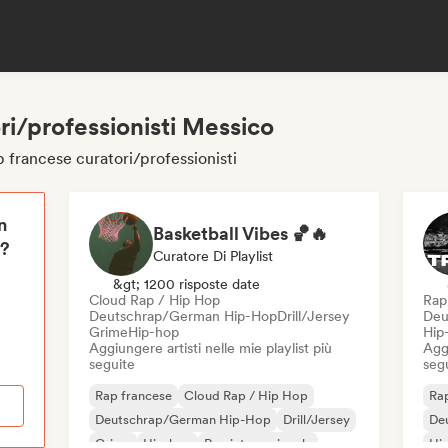
ri/professionisti Messico
p francese curatori/professionisti
n
Basketball Vibes 🏀🔥
i?
Curatore Di Playlist
&gt; 1200 risposte date
Cloud Rap / Hip Hop
Rap 
Deutschrap/German Hip-Hop
Drill/Jersey
Deu
Grime
Hip-hop
Hip
Aggiungere artisti nelle mie playlist più
Aggi
seguite
seg
Rap francese
Cloud Rap / Hip Hop
Rap
Deutschrap/German Hip-Hop
Drill/Jersey
De
Grime
Hip-hop
Rap internazionale
Hi