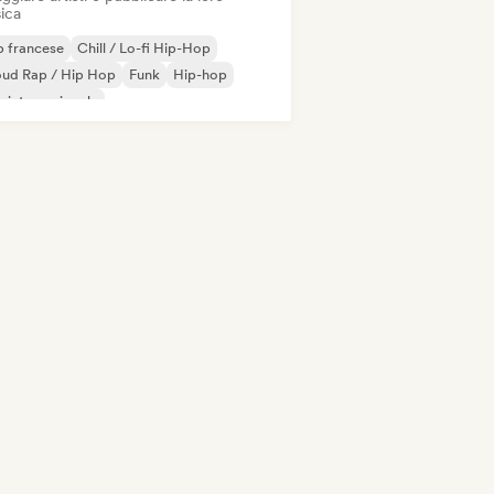
ica
 francese
Chill / Lo-fi Hip-Hop
oud Rap / Hip Hop
Funk
Hip-hop
 internazionale
derhop/Dutch Hip-Hop
Rap in inglese