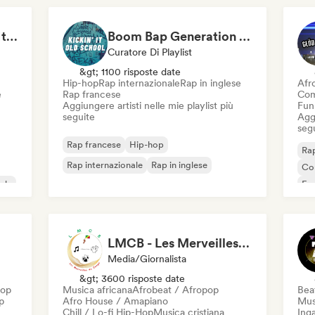
Nederhop/Dutch Hip-Hop
Boom Bap, But Make It Jazzy 🎷 Jazz Rap, Underground & Conscious Hip-Hop
Boom Bap Generation 💥 Underground Hip-Hop, East Coast & Jazz Rap
Curatore Di Playlist
&gt; 1100 risposte date
Hip-hop
Rap internazionale
Rap in inglese
Afr
e
Rap francese
Com
Aggiungere artisti nelle mie playlist più
Fun
seguite
Aggi
seg
Rap francese
Hip-hop
Rap
Rap internazionale
Rap in inglese
Co
ale
Fu
LMCB - Les Merveilles du Congo 🇨🇬
Media/Giornalista
&gt; 3600 risposte date
Hop
Musica africana
Afrobeat / Afropop
Beat
p
Afro House / Amapiano
Mus
Chill / Lo-fi Hip-Hop
Musica cristiana
Inga