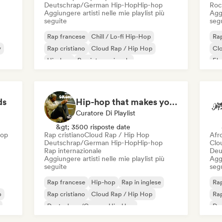
Deutschrap/German Hip-Hop
Hip-hop
Roc
Aggiungere artisti nelle mie playlist più
Aggi
seguite
seg
Rap francese
Chill / Lo-fi Hip-Hop
Rap
y
Rap cristiano
Cloud Rap / Hip Hop
Cl
Hip-hop
Rap internazionale
El
Rap in inglese
Rap
Deutschrap/German Hip-Hop
ds
Hip-hop that makes you nod in silence
Curatore Di Playlist
&gt; 3500 risposte date
Hop
Rap cristiano
Cloud Rap / Hip Hop
Afr
Deutschrap/German Hip-Hop
Hip-hop
Clo
Rap internazionale
Deu
Aggiungere artisti nelle mie playlist più
Aggi
seguite
seg
Rap francese
Hip-hop
Rap in inglese
Rap
p
Rap cristiano
Cloud Rap / Hip Hop
Rap
Deutschrap/German Hip-Hop
De
se
Rap internazionale
Fu