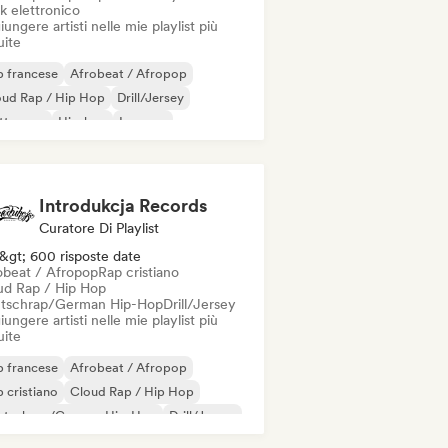
k elettronico
ungere artisti nelle mie playlist più
uite
 francese
Afrobeat / Afropop
oud Rap / Hip Hop
Drill/Jersey
ettropop
Hip-hop
Iperpop
 internazionale
Introdukcja Records
Curatore Di Playlist
&gt; 600 risposte date
obeat / Afropop
Rap cristiano
ud Rap / Hip Hop
tschrap/German Hip-Hop
Drill/Jersey
ungere artisti nelle mie playlist più
uite
 francese
Afrobeat / Afropop
 cristiano
Cloud Rap / Hip Hop
utschrap/German Hip-Hop
Drill/Jersey
nk
Grime