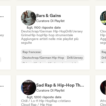
Nederhop/Dutch Hip-Hop
Ne
Rap
Hip Hop Hooray 💥 Trap, Hype & Party Rap Bangers
Bars & Gains
Curatore Di Playlist
&gt; 1100 risposte date
Deutschrap/German Hip-Hop
Drill/Jersey
Clo
sey
Grime
Hip-hop
Hip-hop strumentale
Hip
Aggiungere artisti nelle mie playlist più
Aggi
seguite
seg
Rap francese
Rap
Deutschrap/German Hip-Hop
Drill/Jersey
Dri
Grime
Hip-hop
Hip-hop strumentale
Rap
Rap internazionale
se
Nederhop/Dutch Hip-Hop
Flow 2.0 | Next Gen Hustle
Sad Rap & Hip-Hop That Makes You Cry
Curatore Di Playlist
&gt; 1200 risposte date
Chill / Lo-fi Hip-Hop
Rap cristiano
Afr
y
Cloud Rap / Hip Hop
Clo