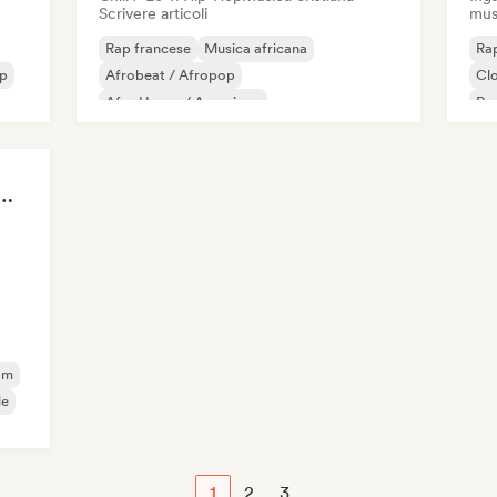
Scrivere articoli
mus
Rap francese
Musica africana
Rap
p
Afrobeat / Afropop
Cl
Afro House / Amapiano
Rap
Chill / Lo-fi Hip-Hop
Hip-hop
Ne
Rap internazionale
Rap in inglese
 Girls! 🔥 Female Empowerment Pop & Girl-Power Anthems
am
le
1
2
3