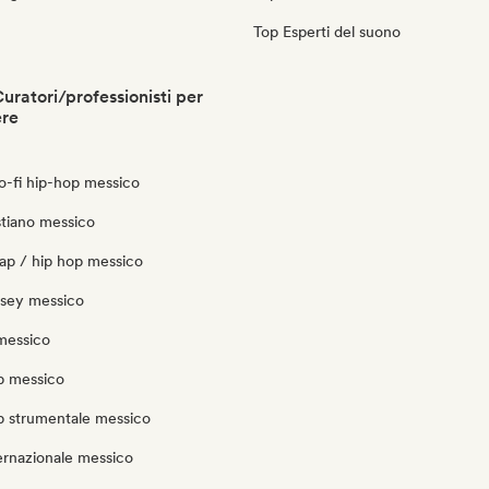
Top Esperti del suono
uratori/professionisti per
ere
 lo-fi hip-hop messico
stiano messico
rap / hip hop messico
ersey messico
messico
p messico
p strumentale messico
ernazionale messico