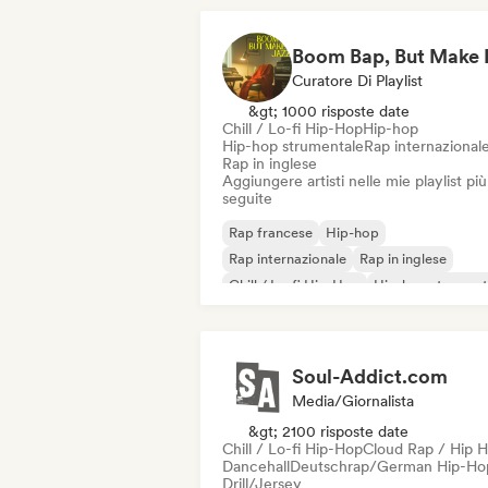
Curatore Di Playlist
&gt; 1000 risposte date
Chill / Lo-fi Hip-Hop
Hip-hop
Hip-hop strumentale
Rap internazional
Rap in inglese
Aggiungere artisti nelle mie playlist più
seguite
Rap francese
Hip-hop
Rap internazionale
Rap in inglese
Chill / Lo-fi Hip-Hop
Hip-hop strument
Soul-Addict.com
Media/Giornalista
&gt; 2100 risposte date
Chill / Lo-fi Hip-Hop
Cloud Rap / Hip 
Dancehall
Deutschrap/German Hip-Ho
Drill/Jersey