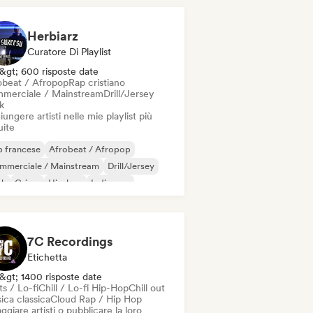
Herbiarz
Curatore Di Playlist
&gt; 600 risposte date
obeat / Afropop
Rap cristiano
merciale / Mainstream
Drill/Jersey
k
ungere artisti nelle mie playlist più
uite
 francese
Afrobeat / Afropop
mmerciale / Mainstream
Drill/Jersey
nk
Grime
Hip-hop
Indie pop
7C Recordings
Etichetta
&gt; 1400 risposte date
s / Lo-fi
Chill / Lo-fi Hip-Hop
Chill out
ica classica
Cloud Rap / Hip Hop
ggiare artisti o pubblicare la loro