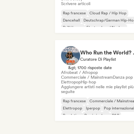
Scrivere articoli
Rap francese
Cloud Rap / Hip Hop
Dancehall
Deutschrap/German Hip-Ho
Drill/Jersey
Electro Jazz / Nu Jazz
Hip-hop
Rap internazionale
Who Run the World?
Curatore Di Playlist
&gt; 1700 risposte date
Afrobeat / Afropop
Commerciale / Mainstream
Danza pop
Elettropop
Hip-hop
Aggiungere artisti nelle mie playlist più
seguite
Rap francese
Commerciale / Mainstre
Elettropop
Iperpop
Pop internaziona
Pop latino
Rap in inglese
R&B