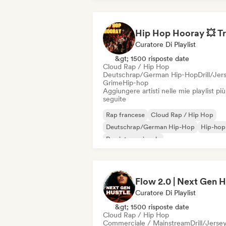
Curatore Di Playlist
&gt; 1500 risposte date
Cloud Rap / Hip Hop
Deutschrap/German Hip-Hop
Drill/Jer
Grime
Hip-hop
Aggiungere artisti nelle mie playlist più
seguite
Rap francese
Cloud Rap / Hip Hop
Deutschrap/German Hip-Hop
Hip-hop
Rap internazionale
Nederhop/Dutch Hip-Hop
Rap in ingle
Rap/Trap Italiano
Curatore Di Playlist
&gt; 1500 risposte date
Cloud Rap / Hip Hop
Commerciale / Mainstream
Drill/Jerse