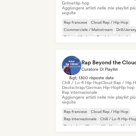
Grime
Hip-hop
Aggiungere artisti nelle mie playlist più
seguite
Rap francese
Cloud Rap / Hip Hop
Commerciale / Mainstream
Drill/Jerse
Grime
Hip-hop
Rap internazionale
Rap in inglese
Rap Beyond the Clou
Curatore Di Playlist
&gt; 1300 risposte date
Chill / Lo-fi Hip-Hop
Cloud Rap / Hip 
Deutschrap/German Hip-Hop
Hip-hop
Rap internazionale
Aggiungere artisti nelle mie playlist più
seguite
Rap francese
Cloud Rap / Hip Hop
Rap internazionale
Chill / Lo-fi Hip-Ho
Deutschrap/German Hip-Hop
Hip-hop
Nederhop/Dutch Hip-Hop
Rap in ingle