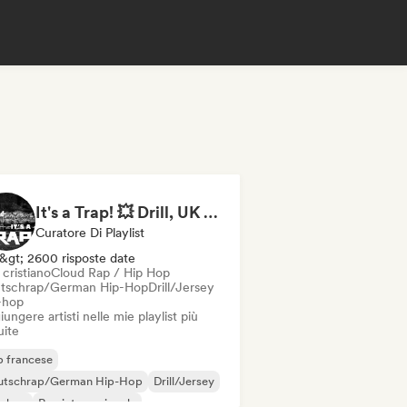
It's a Trap! 💥 Drill, UK Drill & Hard-Hitting Trap
Curatore Di Playlist
&gt; 2600 risposte date
cristiano
Cloud Rap / Hip Hop
tschrap/German Hip-Hop
Drill/Jersey
-hop
ungere artisti nelle mie playlist più
uite
 francese
utschrap/German Hip-Hop
Drill/Jersey
p-hop
Rap internazionale