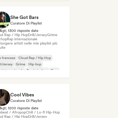
derhop/Dutch Hip-Hop
Rap in inglese
/Trap Italiano
She Got Bars
Curatore Di Playlist
&gt; 1300 risposte date
ud Rap / Hip Hop
Drill/Jersey
Grime
-hop
Rap internazionale
ungere artisti nelle mie playlist più
uite
 francese
Cloud Rap / Hip Hop
ll/Jersey
Grime
Hip-hop
 internazionale
Rap in inglese
Trap
Cool Vibes
Curatore Di Playlist
&gt; 1200 risposte date
obeat / Afropop
Chill / Lo-fi Hip-Hop
ud Rap / Hip Hop
Drill/Jersey