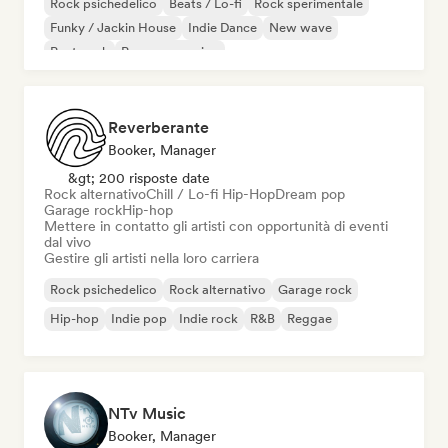
Rock psichedelico
Beats / Lo-fi
Rock sperimentale
Funky / Jackin House
Indie Dance
New wave
Post punk
Pop progressivo
Reverberante
Booker, Manager
&gt; 200 risposte date
Rock alternativo
Chill / Lo-fi Hip-Hop
Dream pop
Garage rock
Hip-hop
Mettere in contatto gli artisti con opportunità di eventi
dal vivo
Gestire gli artisti nella loro carriera
Rock psichedelico
Rock alternativo
Garage rock
Hip-hop
Indie pop
Indie rock
R&B
Reggae
NTv Music
Booker, Manager