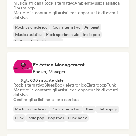
Musica africana
Rock alternativo
Ambient
Musica asiatica
Dream pop
Mettere in contatto gli artisti con opportunità di eventi
dal vivo
Rock psichedelico
Rock alternativo
Ambient
Musica asiatica
Rock sperimentale
Indie pop
Indie rock
Lofi bedroom
Ecléctica Management
Booker, Manager
&gt; 600 risposte date
Rock alternativo
Blues
Rock elettronico
Elettropop
Funk
Mettere in contatto gli artisti con opportunità di eventi
dal vivo
Gestire gli artisti nella loro carriera
Rock psichedelico
Rock alternativo
Blues
Elettropop
Funk
Indie pop
Pop rock
Punk Rock