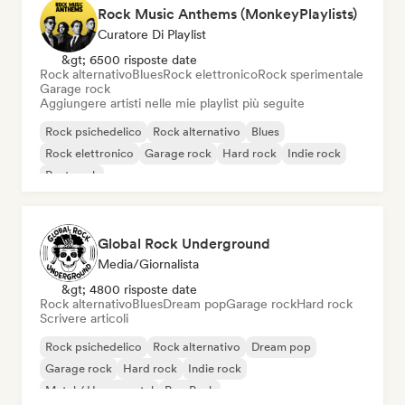
Rock Music Anthems (MonkeyPlaylists)
Curatore Di Playlist
&gt; 6500 risposte date
Rock alternativo
Blues
Rock elettronico
Rock sperimentale
Garage rock
Aggiungere artisti nelle mie playlist più seguite
Rock psichedelico
Rock alternativo
Blues
Rock elettronico
Garage rock
Hard rock
Indie rock
Post punk
Global Rock Underground
Media/Giornalista
&gt; 4800 risposte date
Rock alternativo
Blues
Dream pop
Garage rock
Hard rock
Scrivere articoli
Rock psichedelico
Rock alternativo
Dream pop
Garage rock
Hard rock
Indie rock
Metal / Heavy metal
Pop Punk