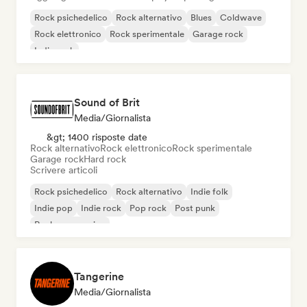
Rock psichedelico
Rock alternativo
Blues
Coldwave
Rock elettronico
Rock sperimentale
Garage rock
Indie rock
Sound of Brit
Media/Giornalista
&gt; 1400 risposte date
Rock alternativo
Rock elettronico
Rock sperimentale
Garage rock
Hard rock
Scrivere articoli
Rock psichedelico
Rock alternativo
Indie folk
Indie pop
Indie rock
Pop rock
Post punk
Rock progressivo
Tangerine
Media/Giornalista