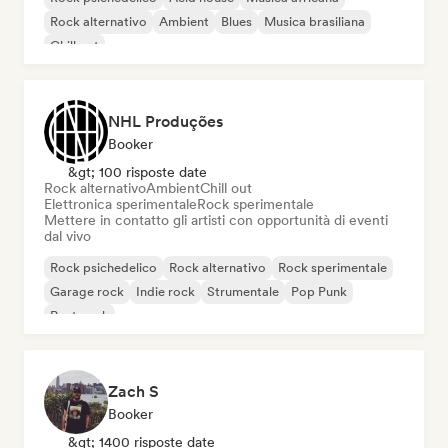
Rock alternativo
Ambient
Blues
Musica brasiliana
Chill out
NHL Produções
Booker
&gt; 100 risposte date
Rock alternativo
Ambient
Chill out
Elettronica sperimentale
Rock sperimentale
Mettere in contatto gli artisti con opportunità di eventi
dal vivo
Rock psichedelico
Rock alternativo
Rock sperimentale
Garage rock
Indie rock
Strumentale
Pop Punk
Post punk
Zach S
Booker
&gt; 1400 risposte date