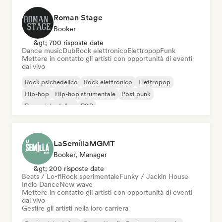
Roman Stage
Booker
&gt; 700 risposte date
Dance music
Dub
Rock elettronico
Elettropop
Funk
Mettere in contatto gli artisti con opportunità di eventi
dal vivo
Rock psichedelico
Rock elettronico
Elettropop
Hip-hop
Hip-hop strumentale
Post punk
Pop psichedelico
R&B
LaSemillaMGMT
Booker, Manager
&gt; 200 risposte date
Beats / Lo-fi
Rock sperimentale
Funky / Jackin House
Indie Dance
New wave
Mettere in contatto gli artisti con opportunità di eventi
dal vivo
Gestire gli artisti nella loro carriera