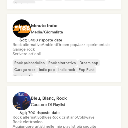
Cantautore
Minuto Indie
Media/Giornalista
&gt; 5400 risposte date
Rock alternativo
Ambient
Dream pop
Jazz sperimentale
Garage rock
Scrivere articoli
Rock psichedelico
Rock alternativo
Dream pop
Garage rock
Indie pop
Indie rock
Pop Punk
Post punk
Bleu, Blanc, Rock
Curatore Di Playlist
&gt; 700 risposte date
Rock alternativo
Blues
Rock cristiano
Coldwave
Rock elettronico
Aggiungere artisti nelle mie playlist più seguite