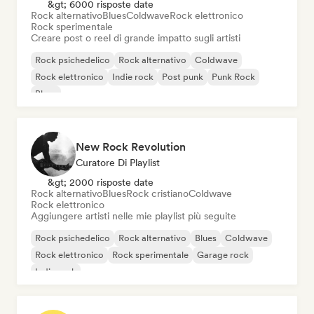
&gt; 6000 risposte date
Rock alternativo
Blues
Coldwave
Rock elettronico
Rock sperimentale
Creare post o reel di grande impatto sugli artisti
Rock psichedelico
Rock alternativo
Coldwave
Rock elettronico
Indie rock
Post punk
Punk Rock
Blues
New Rock Revolution
Curatore Di Playlist
&gt; 2000 risposte date
Rock alternativo
Blues
Rock cristiano
Coldwave
Rock elettronico
Aggiungere artisti nelle mie playlist più seguite
Rock psichedelico
Rock alternativo
Blues
Coldwave
Rock elettronico
Rock sperimentale
Garage rock
Indie rock