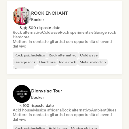
ROCK ENCHANT
Booker
&gt; 300 risposte date
Rock alternativo
Coldwave
Rock sperimentale
Garage rock
Hardcore
Mettere in contatto gli artisti con opportunità di eventi
dal vivo
Rock psichedelico
Rock alternativo
Coldwave
Garage rock
Hardcore
Indie rock
Metal melodico
New wave
Dionysiac Tour
Booker
< 100 risposte date
Acid house
Musica africana
Rock alternativo
Ambient
Blues
Mettere in contatto gli artisti con opportunità di eventi
dal vivo
Rock psichedelico
Acid house
Musica africana