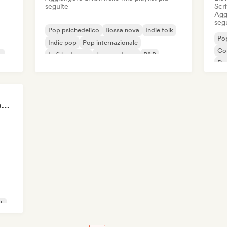
seguite
Scri
Aggi
seg
Pop psichedelico
Bossa nova
Indie folk
Pop
Indie pop
Pop internazionale
Co
k
Lofi bedroom
Jazz moderno
R&B
De
El
Ne
POV: You're in a Dystopian Movie
ck