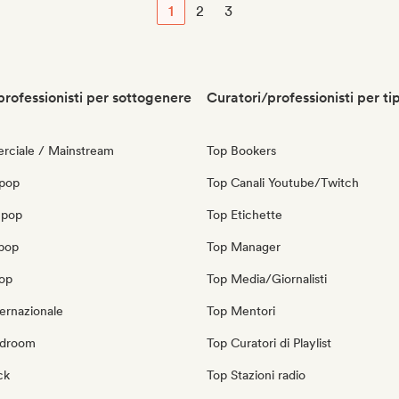
1
2
3
professionisti per sottogenere
Curatori/professionisti per ti
ciale / Mainstream
Top Bookers
 pop
Top Canali Youtube/Twitch
 pop
Top Etichette
opop
Top Manager
pop
Top Media/Giornalisti
ernazionale
Top Mentori
edroom
Top Curatori di Playlist
ck
Top Stazioni radio