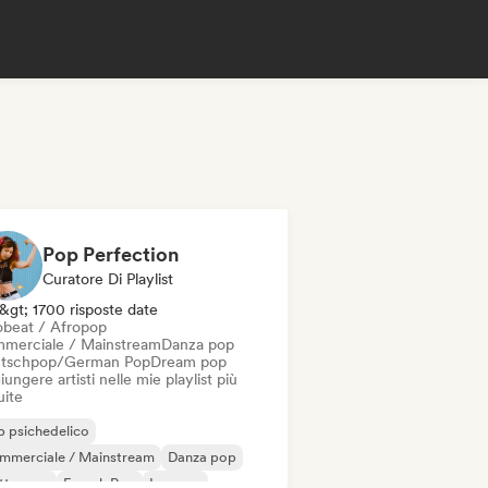
Pop Perfection
Curatore Di Playlist
&gt; 1700 risposte date
obeat / Afropop
merciale / Mainstream
Danza pop
tschpop/German Pop
Dream pop
ungere artisti nelle mie playlist più
uite
 psichedelico
mmerciale / Mainstream
Danza pop
ettropop
French Pop
Iperpop