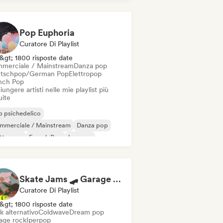
ie pop
Pop internazionale
Pop Euphoria
Curatore Di Playlist
&gt; 1800 risposte date
merciale / Mainstream
Danza pop
tschpop/German Pop
Elettropop
nch Pop
ungere artisti nelle mie playlist più
uite
 psichedelico
mmerciale / Mainstream
Danza pop
ettropop
French Pop
Iperpop
ie pop
Pop internazionale
Skate Jams 🛹 Garage Rock, Surf Rock & Neo-Psych
Curatore Di Playlist
&gt; 1800 risposte date
k alternativo
Coldwave
Dream pop
age rock
Iperpop