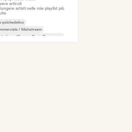
vere articoli
ungere artisti nelle mie playlist più
uite
 psichedelico
mmerciale / Mainstream
utschpop/German Pop
Dream pop
ettropop
Indie pop
Indie rock
w wave