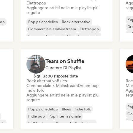
Elettropop
Aggi
Aggiungere artisti nelle mie playlist più
seg
seguite
Pop
pop
Pop psichedelico
Rock alternativo
Dr
Commerciale / Mainstream
Elettropop
Ind
Iperpop
Indie rock
Pop internazionale
Pop rock
Tears on Shuffle
Curatore Di Playlist
&gt; 3300 risposte date
Rock alternativo
Blues
Roc
Commerciale / Mainstream
Dream pop
Mus
Indie folk
Aggi
Aggiungere artisti nelle mie playlist più
seg
seguite
Pop
Pop psichedelico
Blues
Indie folk
Co
Indie pop
Pop internazionale
Ind
ale
Lofi bedroom
Pop soul
Cantautore