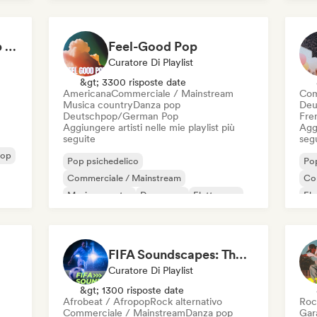
French Pop
Iperpop
Pop internazionale
Ind
Not Your Average Pop 🛸 Art Pop, Alt-Pop & Indie Pop
Feel-Good Pop
Curatore Di Playlist
&gt; 3300 risposte date
Americana
Commerciale / Mainstream
Com
Musica country
Danza pop
Deu
Deutschpop/German Pop
Fre
Aggiungere artisti nelle mie playlist più
Aggi
seguite
seg
pop
Pop psichedelico
Pop
Commerciale / Mainstream
Co
Musica country
Danza pop
Elettropop
El
French Pop
Indie pop
Pop internazionale
Ind
FIFA Soundscapes: The Ultimate Soundtrack ⚽️ Festival Indie, Electropop & Dance Anthems
Curatore Di Playlist
&gt; 1300 risposte date
Afrobeat / Afropop
Rock alternativo
Roc
Commerciale / Mainstream
Danza pop
Gar