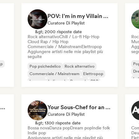
POV: I'm in my Villain Era
Curatore Di Playlist
&gt; 2000 risposte date
Rock alternativo
Chill / Lo-fi Hip-Hop
Roc
Cloud Rap / Hip Hop
Mus
Commerciale / Mainstream
Elettropop
Aggi
Aggiungere artisti nelle mie playlist più
seg
seguite
op
Pop
Pop psichedelico
Rock alternativo
Dr
Commerciale / Mainstream
Elettropop
Ind
Iperpop
Indie rock
Pop rock
R&B
You're in a Coming of Age Movie
Your Sous-Chef for an Indie Evening
Curatore Di Playlist
&gt; 1300 risposte date
Bossa nova
Danza pop
Dream pop
Indie folk
Com
Indie pop
Deu
Aggiungere artisti nelle mie playlist più
Ele