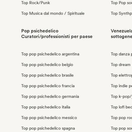
Top Rock/Punk
Top Pop so
Top Musica dal mondo / Spirituale
Top Synth
Pop psichedelico
Venezuela
Curatori/professionisti per paese
sottogen
Top pop psichedelico argentina
Top danza 
Top pop psichedelico belgio
Top dream 
Top pop psichedelico brasile
Top elettr
Top pop psichedelico francia
Top indie 
Top pop psichedelico germania
Top k-pop/
Top pop psichedelico italia
Top lofi b
Top pop psichedelico messico
Top pop ro
Top pop psichedelico spagna
Top pop so