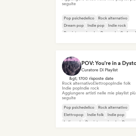
seguite
Pop psichedelico
Rock alternativo
Dream pop
Indie pop
Indie rock
Pop internazionale
Pop rock
Surf roc
Curatore Di Playlist
&gt; 1700 risposte date
Rock alternativo
Elettropop
Indie folk
Indie pop
Indie rock
Aggiungere artisti nelle mie playlist più
seguite
Pop psichedelico
Rock alternativo
Elettropop
Indie folk
Indie pop
Indie rock
Pop internazionale
Pop ro