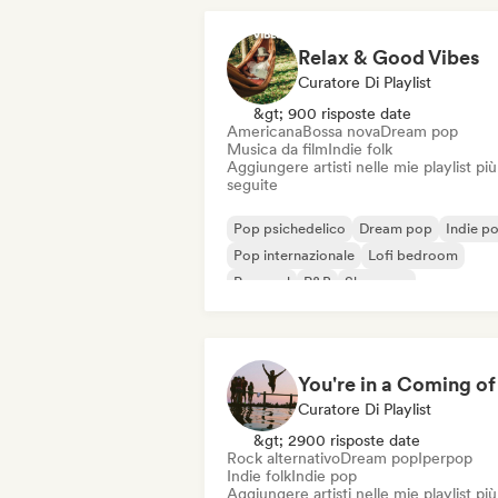
Relax & Good Vibes
Curatore Di Playlist
&gt; 900 risposte date
Americana
Bossa nova
Dream pop
Musica da film
Indie folk
Aggiungere artisti nelle mie playlist più
seguite
Pop psichedelico
Dream pop
Indie p
Pop internazionale
Lofi bedroom
Pop soul
R&B
Shoegaze
Curatore Di Playlist
&gt; 2900 risposte date
Rock alternativo
Dream pop
Iperpop
Indie folk
Indie pop
Aggiungere artisti nelle mie playlist più