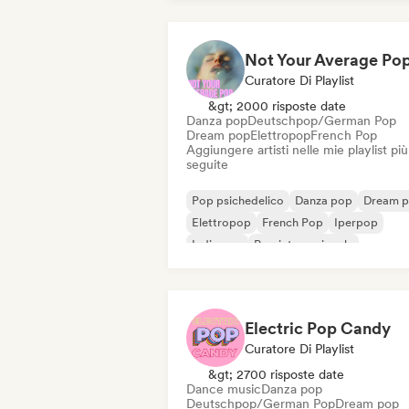
Curatore Di Playlist
&gt; 2000 risposte date
Danza pop
Deutschpop/German Pop
Dream pop
Elettropop
French Pop
Aggiungere artisti nelle mie playlist più
seguite
Pop psichedelico
Danza pop
Dream 
Elettropop
French Pop
Iperpop
Indie pop
Pop internazionale
Electric Pop Candy
Curatore Di Playlist
&gt; 2700 risposte date
Dance music
Danza pop
Deutschpop/German Pop
Dream pop