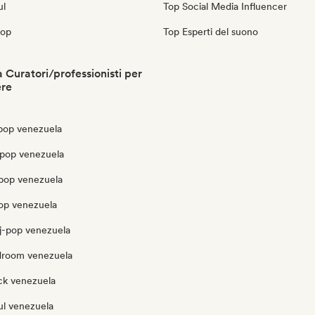
ul
Top Social Media Influencer
pop
Top Esperti del suono
 Curatori/professionisti per
ere
pop venezuela
pop venezuela
opop venezuela
pop venezuela
j-pop venezuela
edroom venezuela
ck venezuela
ul venezuela