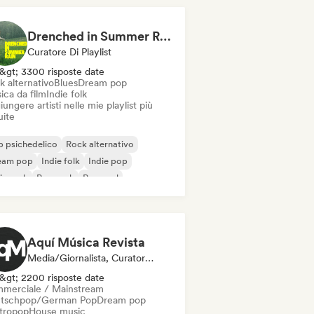
Drenched in Summer Rain 🌧️🌴
Curatore Di Playlist
&gt; 3300 risposte date
k alternativo
Blues
Dream pop
ica da film
Indie folk
ungere artisti nelle mie playlist più
uite
 psichedelico
Rock alternativo
eam pop
Indie folk
Indie pop
ie rock
Pop rock
Pop soul
Aquí Música Revista
Media/Giornalista, Curatore Di Playlist
&gt; 2200 risposte date
merciale / Mainstream
tschpop/German Pop
Dream pop
ttropop
House music