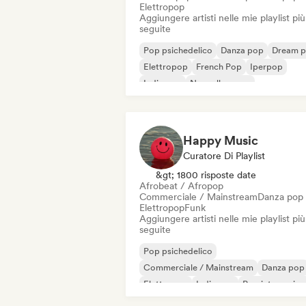
Elettropop
Aggiungere artisti nelle mie playlist più
seguite
Pop psichedelico
Danza pop
Dream 
Elettropop
French Pop
Iperpop
Indie pop
Nouvelle scene
Happy Music
Curatore Di Playlist
&gt; 1800 risposte date
Afrobeat / Afropop
Commerciale / Mainstream
Danza pop
Elettropop
Funk
Aggiungere artisti nelle mie playlist più
seguite
Pop psichedelico
Commerciale / Mainstream
Danza pop
Elettropop
Indie pop
Pop internazion
K-Pop/J-Pop
Pop rock