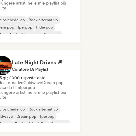
ungere artisti nelle mie playlist più
uite
 psichedelico
Rock alternativo
eam pop
Iperpop
Indie pop
ie rock
Lofi bedroom
Pop rock
Late Night Drives 🎆
Curatore Di Playlist
&gt; 2000 risposte date
k alternativo
Coldwave
Dream pop
ica da film
Iperpop
ungere artisti nelle mie playlist più
uite
 psichedelico
Rock alternativo
ldwave
Dream pop
Iperpop
ie pop
Rock psichedelico
Shoegaze