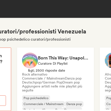
ratori/professionisti Venezuela
pop psichedelico curatori/professionisti
n
Born This Way: Unapologetically Queer
i?
Curatore Di Playlist
&gt; 2500 risposte date
Rock alternativo
Afr
Commerciale / Mainstream
Danza pop
Com
Deutschpop/German Pop
Dream pop
Deu
Aggiungere artisti nelle mie playlist più
Aggi
seguite
seg
Pop psichedelico
Pop
Commerciale / Mainstream
Danza pop
Co
Deutschpop/German Pop
Dream pop
El