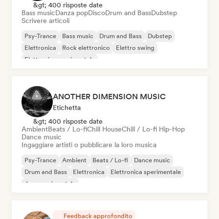
&gt; 400 risposte date
Bass music
Danza pop
Disco
Drum and Bass
Dubstep
Scrivere articoli
Psy-Trance
Bass music
Drum and Bass
Dubstep
Elettronica
Rock elettronico
Elettro swing
Elettronica sperimentale
ANOTHER DIMENSION MUSIC
Etichetta
&gt; 400 risposte date
Ambient
Beats / Lo-fi
Chill House
Chill / Lo-fi Hip-Hop
Dance music
Ingaggiare artisti o pubblicare la loro musica
Psy-Trance
Ambient
Beats / Lo-fi
Dance music
Drum and Bass
Elettronica
Elettronica sperimentale
Jazz sperimentale
Feedback approfondito