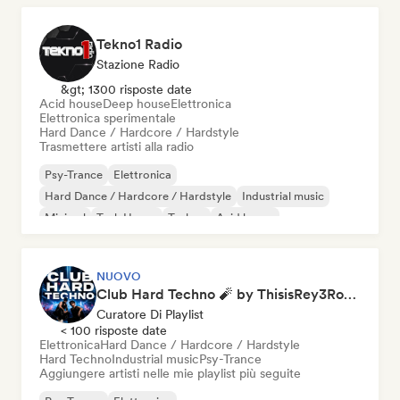
Tekno1 Radio
Stazione Radio
&gt; 1300 risposte date
Acid house
Deep house
Elettronica
Elettronica sperimentale
Hard Dance / Hardcore / Hardstyle
Trasmettere artisti alla radio
Psy-Trance
Elettronica
Hard Dance / Hardcore / Hardstyle
Industrial music
Minimal
Tech House
Techno
Acid house
NUOVO
Club Hard Techno 🧨 by ThisisRey3Rocco
Curatore Di Playlist
< 100 risposte date
Elettronica
Hard Dance / Hardcore / Hardstyle
Hard Techno
Industrial music
Psy-Trance
Aggiungere artisti nelle mie playlist più seguite