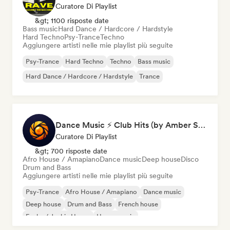
Curatore Di Playlist
&gt; 1100 risposte date
Bass music
Hard Dance / Hardcore / Hardstyle
Hard Techno
Psy-Trance
Techno
Aggiungere artisti nelle mie playlist più seguite
Psy-Trance
Hard Techno
Techno
Bass music
Hard Dance / Hardcore / Hardstyle
Trance
Dance Music ⚡ Club Hits (by Amber Sounds)
Curatore Di Playlist
&gt; 700 risposte date
Afro House / Amapiano
Dance music
Deep house
Disco
Drum and Bass
Aggiungere artisti nelle mie playlist più seguite
Psy-Trance
Afro House / Amapiano
Dance music
Deep house
Drum and Bass
French house
Funky / Jackin House
House music