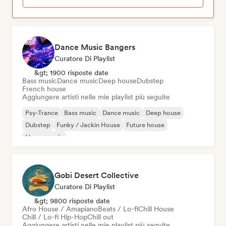
Dance Music Bangers
Curatore Di Playlist
&gt; 1900 risposte date
Bass music
Dance music
Deep house
Dubstep
French house
Aggiungere artisti nelle mie playlist più seguite
Psy-Trance
Bass music
Dance music
Deep house
Dubstep
Funky / Jackin House
Future house
House music
Gobi Desert Collective
Curatore Di Playlist
&gt; 9800 risposte date
Afro House / Amapiano
Beats / Lo-fi
Chill House
Chill / Lo-fi Hip-Hop
Chill out
Aggiungere artisti nelle mie playlist più seguite