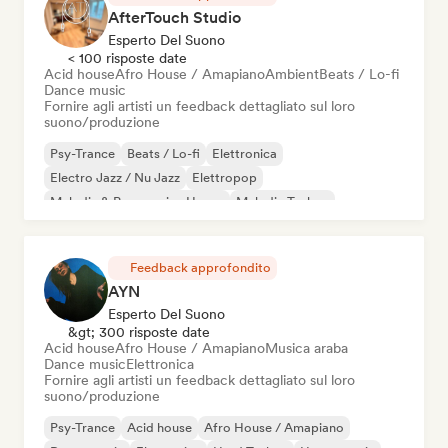
AfterTouch Studio
Esperto Del Suono
< 100 risposte date
Acid house
Afro House / Amapiano
Ambient
Beats / Lo-fi
Dance music
Fornire agli artisti un feedback dettagliato sul loro
suono/produzione
Psy-Trance
Beats / Lo-fi
Elettronica
Electro Jazz / Nu Jazz
Elettropop
Melodic & Progressive House
Melodic Techno
Nu-disco / Italo
Feedback approfondito
AYN
Esperto Del Suono
&gt; 300 risposte date
Acid house
Afro House / Amapiano
Musica araba
Dance music
Elettronica
Fornire agli artisti un feedback dettagliato sul loro
suono/produzione
Psy-Trance
Acid house
Afro House / Amapiano