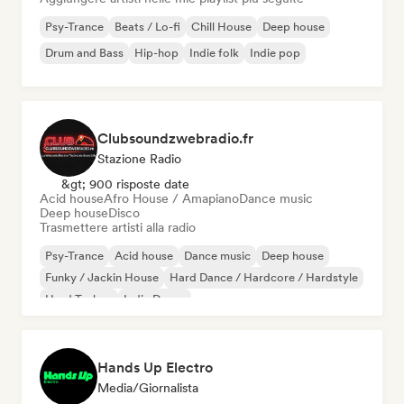
Psy-Trance
Beats / Lo-fi
Chill House
Deep house
Drum and Bass
Hip-hop
Indie folk
Indie pop
Clubsoundzwebradio.fr
Stazione Radio
&gt; 900 risposte date
Acid house
Afro House / Amapiano
Dance music
Deep house
Disco
Trasmettere artisti alla radio
Psy-Trance
Acid house
Dance music
Deep house
Funky / Jackin House
Hard Dance / Hardcore / Hardstyle
Hard Techno
Indie Dance
Hands Up Electro
Media/Giornalista