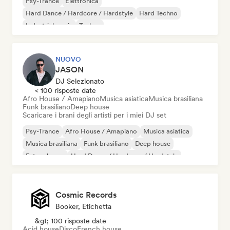
Psy-Trance
Elettronica
Hard Dance / Hardcore / Hardstyle
Hard Techno
Industrial music
Techno
NUOVO
JASON
DJ Selezionato
< 100 risposte date
Afro House / Amapiano
Musica asiatica
Musica brasiliana
Funk brasiliano
Deep house
Scaricare i brani degli artisti per i miei DJ set
Psy-Trance
Afro House / Amapiano
Musica asiatica
Musica brasiliana
Funk brasiliano
Deep house
Future house
Hard Dance / Hardcore / Hardstyle
Cosmic Records
Booker, Etichetta
&gt; 100 risposte date
Acid house
Disco
French house