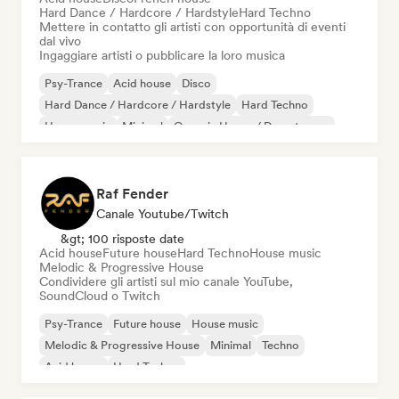
Hard Dance / Hardcore / Hardstyle
Hard Techno
Mettere in contatto gli artisti con opportunità di eventi
dal vivo
Ingaggiare artisti o pubblicare la loro musica
Psy-Trance
Acid house
Disco
Hard Dance / Hardcore / Hardstyle
Hard Techno
House music
Minimal
Organic House / Downtempo
Raf Fender
Canale Youtube/Twitch
&gt; 100 risposte date
Acid house
Future house
Hard Techno
House music
Melodic & Progressive House
Condividere gli artisti sul mio canale YouTube,
SoundCloud o Twitch
Psy-Trance
Future house
House music
Melodic & Progressive House
Minimal
Techno
Acid house
Hard Techno