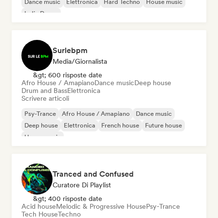
Dance music
Elettronica
Hard Techno
House music
Indie Dance
Surlebpm
Media/Giornalista
&gt; 600 risposte date
Afro House / Amapiano
Dance music
Deep house
Drum and Bass
Elettronica
Scrivere articoli
Psy-Trance
Afro House / Amapiano
Dance music
Deep house
Elettronica
French house
Future house
House music
Tranced and Confused
Curatore Di Playlist
&gt; 400 risposte date
Acid house
Melodic & Progressive House
Psy-Trance
Tech House
Techno