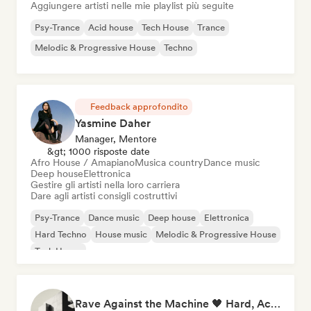
Aggiungere artisti nelle mie playlist più seguite
Psy-Trance
Acid house
Tech House
Trance
Melodic & Progressive House
Techno
Feedback approfondito
Yasmine Daher
Manager, Mentore
&gt; 1000 risposte date
Afro House / Amapiano
Musica country
Dance music
Deep house
Elettronica
Gestire gli artisti nella loro carriera
Dare agli artisti consigli costruttivi
Psy-Trance
Dance music
Deep house
Elettronica
Hard Techno
House music
Melodic & Progressive House
Tech House
Rave Against the Machine 🖤 Hard, Acid & Dark Techno