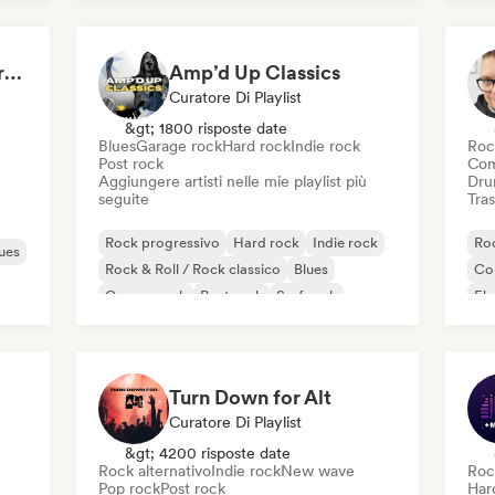
Indie rock
Roc
The End of a Movie (credit scenes) 🎞️ Cinematic Dream Pop & Bedroom Indie
Amp’d Up Classics
Curatore Di Playlist
&gt; 1800 risposte date
Blues
Garage rock
Hard rock
Indie rock
Roc
Post rock
Com
Aggiungere artisti nelle mie playlist più
Dru
seguite
Tras
Rock progressivo
Hard rock
Indie rock
Ro
ues
Rock & Roll / Rock classico
Blues
Co
Garage rock
Post rock
Surf rock
Ele
Roc
Turn Down for Alt
Curatore Di Playlist
&gt; 4200 risposte date
Rock alternativo
Indie rock
New wave
Roc
Pop rock
Post rock
Har