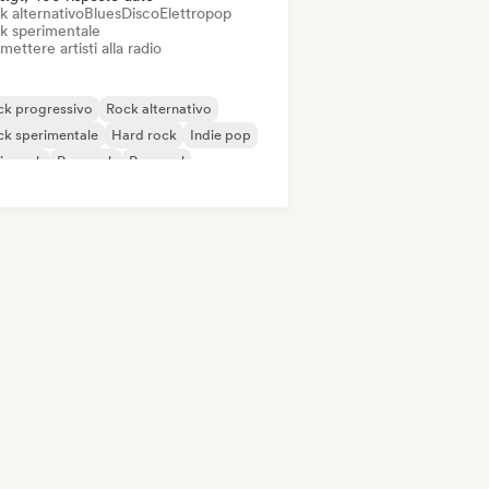
k alternativo
Blues
Disco
Elettropop
k sperimentale
mettere artisti alla radio
ck progressivo
Rock alternativo
k sperimentale
Hard rock
Indie pop
ie rock
Pop rock
Pop soul