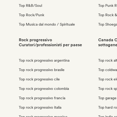
Top R&B/Soul
Top Punk 
Top Rock/Punk
Top Rock & 
Top Musica dal mondo / Spirituale
Top Shoeg
Rock progressivo
Canada Cu
Curatori/professionisti per paese
sottogen
Top rock progressivo argentina
Top rock al
Top rock progressivo brasile
Top coldwa
Top rock progressivo cile
Top rock e
Top rock progressivo colombia
Top rock s
Top rock progressivo francia
Top garage
Top rock progressivo italia
Top hard r
Top rock progressivo messico
Top indie 