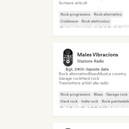
Scrivere articoli
Rock progressivo
Rock alternativo
Coldwave
Rock elettronico
Rock sperimentale
Indie folk
Indie ro
Post punk
Males Vibracions
Stazione Radio
&gt; 2400 risposte date
Rock alternativo
Blues
Musica country
Garage rock
Hard rock
Trasmettere artisti alla radio
Rock progressivo
Blues
Garage rock
Hard rock
Indie rock
Rock psichedeli
Punk Rock
Rock & Roll / Rock classico