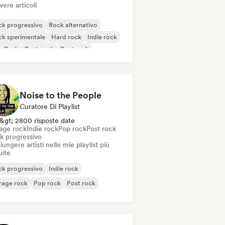
vere articoli
ck progressivo
Rock alternativo
k sperimentale
Hard rock
Indie rock
p Punk
Post punk
Post rock
Noise to the People
Curatore Di Playlist
&gt; 2800 risposte date
age rock
Indie rock
Pop rock
Post rock
k progressivo
ungere artisti nelle mie playlist più
uite
ck progressivo
Indie rock
rage rock
Pop rock
Post rock