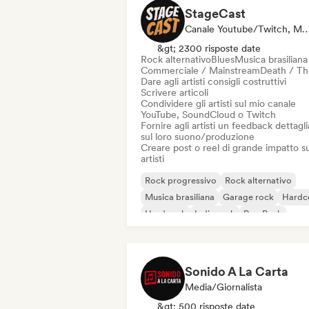
StageCast
Canale Youtube/Twitch, Media/Giornalista, Mentore, Social Media Influencer, E
&gt; 2300 risposte date
Rock alternativo
Blues
Musica brasiliana
Commerciale / Mainstream
Death / Th
Dare agli artisti consigli costruttivi
Scrivere articoli
Condividere gli artisti sul mio canale
YouTube, SoundCloud o Twitch
Fornire agli artisti un feedback dettagl
sul loro suono/produzione
Creare post o reel di grande impatto su
artisti
Rock progressivo
Rock alternativo
Musica brasiliana
Garage rock
Hardc
Hard rock
Indie rock
Pop Punk
Sonido A La Carta
Media/Giornalista
&gt; 500 risposte date