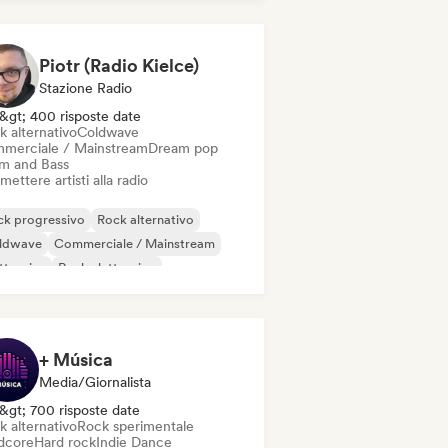
k psichedelico
Piotr (Radio Kielce)
Stazione Radio
&gt; 400 risposte date
k alternativo
Coldwave
merciale / Mainstream
Dream pop
m and Bass
mettere artisti alla radio
ck progressivo
Rock alternativo
ldwave
Commerciale / Mainstream
ttronica
Rock elettronico
k sperimentale
Garage rock
+ Música
Media/Giornalista
&gt; 700 risposte date
k alternativo
Rock sperimentale
dcore
Hard rock
Indie Dance