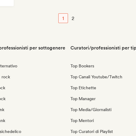
1
2
professionisti per sottogenere
Curatori/professionisti per ti
ternativo
Top Bookers
 rock
Top Canali Youtube/Twitch
ock
Top Etichette
ock
Top Manager
nk
Top Media/Giornalisti
unk
Top Mentori
sichedelico
Top Curatori di Playlist