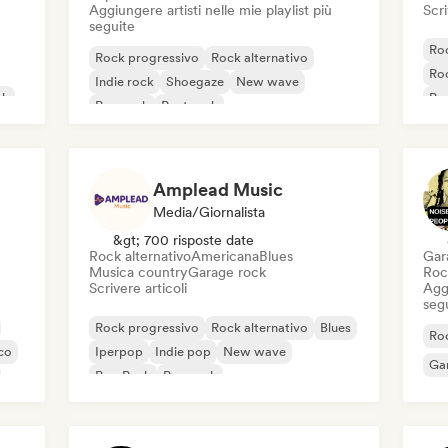
Aggiungere artisti nelle mie playlist più
Scri
seguite
Ro
Rock progressivo
Rock alternativo
Roc
Indie rock
Shoegaze
New wave
ck
Po
Pop rock
Post rock
Amplead Music
Media/Giornalista
&gt; 700 risposte date
Rock alternativo
Americana
Blues
Gar
Musica country
Garage rock
Roc
Scrivere articoli
Aggi
seg
Rock progressivo
Rock alternativo
Blues
Ro
co
Iperpop
Indie pop
New wave
Ga
Pop Punk
Pop rock