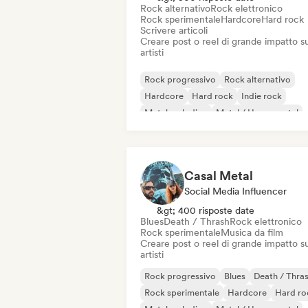
Rock alternativo
Rock elettronico
Rock sperimentale
Hardcore
Hard rock
Scrivere articoli
Creare post o reel di grande impatto su
artisti
Rock progressivo
Rock alternativo
Hardcore
Hard rock
Indie rock
Metal melodico
Metal / Heavy metal
Pop Punk
Casal Metal
Social Media Influencer
&gt; 400 risposte date
Blues
Death / Thrash
Rock elettronico
Rock sperimentale
Musica da film
Creare post o reel di grande impatto su
artisti
Rock progressivo
Blues
Death / Thra
Rock sperimentale
Hardcore
Hard ro