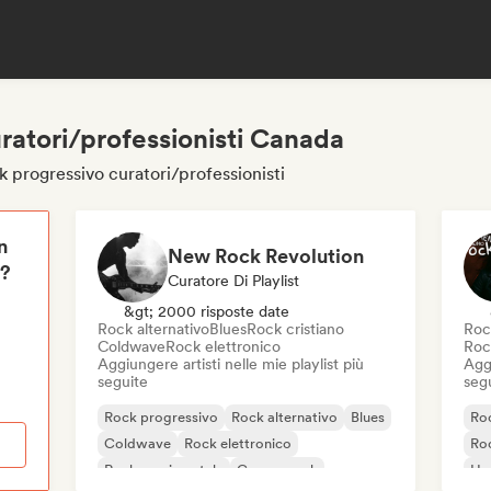
ratori/professionisti Canada
k progressivo curatori/professionisti
n
New Rock Revolution
i?
Curatore Di Playlist
&gt; 2000 risposte date
Rock alternativo
Blues
Rock cristiano
Roc
Coldwave
Rock elettronico
Roc
Aggiungere artisti nelle mie playlist più
Aggi
seguite
seg
Rock progressivo
Rock alternativo
Blues
Ro
Coldwave
Rock elettronico
Roc
Rock sperimentale
Garage rock
Ha