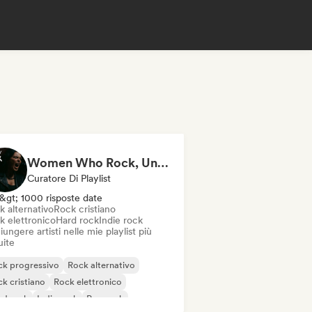
Women Who Rock, Unapologetically
Curatore Di Playlist
&gt; 1000 risposte date
k alternativo
Rock cristiano
k elettronico
Hard rock
Indie rock
ungere artisti nelle mie playlist più
uite
ck progressivo
Rock alternativo
k cristiano
Rock elettronico
rd rock
Indie rock
Pop rock