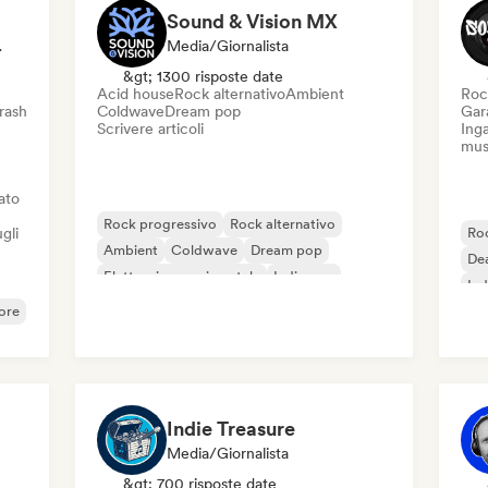
Sound & Vision MX
sperto Del Suono
Media/Giornalista
&gt; 1300 risposte date
Acid house
Rock alternativo
Ambient
Roc
rash
Coldwave
Dream pop
Gar
Scrivere articoli
Inga
mus
iato
Rock progressivo
Rock alternativo
gli
Ro
Ambient
Coldwave
Dream pop
Dea
Elettronica sperimentale
Indie pop
Ind
Indie rock
ore
Indie Treasure
Media/Giornalista
&gt; 700 risposte date