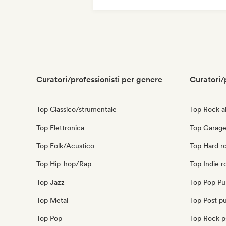
Metal melodico
Metal / Heavy metal
Curatori/professionisti per genere
Curatori/
Top Classico/strumentale
Top Rock al
Top Elettronica
Top Garage
Top Folk/Acustico
Top Hard r
Top Hip-hop/Rap
Top Indie r
Top Jazz
Top Pop Pu
Top Metal
Top Post p
Top Pop
Top Rock p