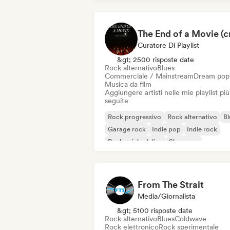
Curatore Di Playlist
&gt; 2500 risposte date
Rock alternativo
Blues
Commerciale / Mainstream
Dream pop
Musica da film
Aggiungere artisti nelle mie playlist più
seguite
Rock progressivo
Rock alternativo
Bl
Garage rock
Indie pop
Indie rock
Rock psichedelico
Shoegaze
From The Strait
Media/Giornalista
&gt; 5100 risposte date
Rock alternativo
Blues
Coldwave
Rock elettronico
Rock sperimentale