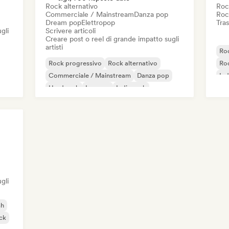
Rock alternativo
Roc
Commerciale / Mainstream
Danza pop
Roc
Dream pop
Elettropop
Tras
gli
Scrivere articoli
Creare post o reel di grande impatto sugli
artisti
Ro
Rock progressivo
Rock alternativo
Roc
Commerciale / Mainstream
Danza pop
Ind
Hard rock
Iperpop
Indie rock
K-Pop/J-Pop
gli
sh
ck