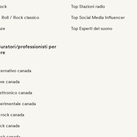
Rock
Top Stazioni radio
Roll / Rock classico
Top Social Media Influencer
aze
Top Esperti del suono
ratori/professionisti per
ere
ternativo canada
ve canada
lettronico canada
perimentale canada
 rock canada
ock canada
rock canada