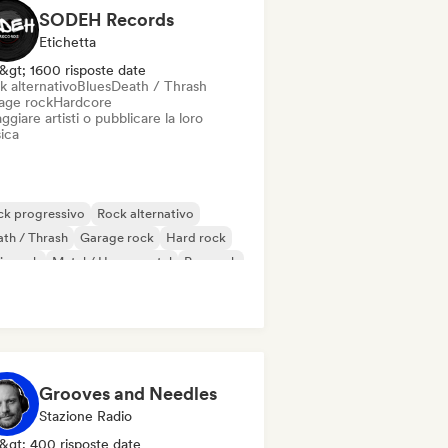
SODEH Records
Etichetta
&gt; 1600 risposte date
k alternativo
Blues
Death / Thrash
age rock
Hardcore
ggiare artisti o pubblicare la loro
ica
ck progressivo
Rock alternativo
th / Thrash
Garage rock
Hard rock
ie rock
Metal / Heavy metal
Pop rock
Grooves and Needles
Stazione Radio
&gt; 400 risposte date