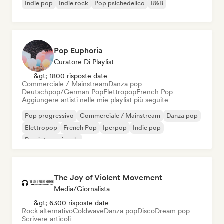
Indie pop
Indie rock
Pop psichedelico
R&B
Pop Euphoria
Curatore Di Playlist
&gt; 1800 risposte date
Commerciale / Mainstream
Danza pop
Deutschpop/German Pop
Elettropop
French Pop
Aggiungere artisti nelle mie playlist più seguite
Pop progressivo
Commerciale / Mainstream
Danza pop
Elettropop
French Pop
Iperpop
Indie pop
Pop internazionale
The Joy of Violent Movement
Media/Giornalista
&gt; 6300 risposte date
Rock alternativo
Coldwave
Danza pop
Disco
Dream pop
Scrivere articoli