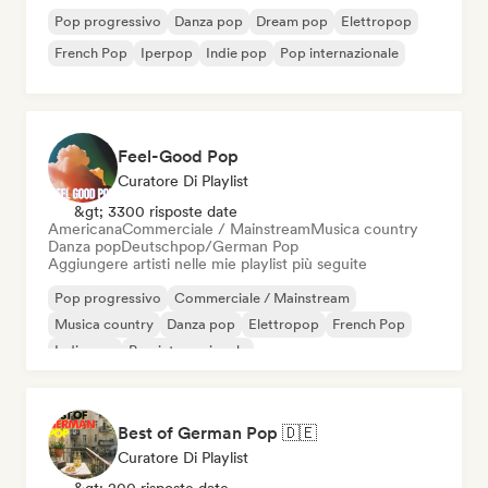
Pop progressivo
Danza pop
Dream pop
Elettropop
French Pop
Iperpop
Indie pop
Pop internazionale
Feel-Good Pop
Curatore Di Playlist
&gt; 3300 risposte date
Americana
Commerciale / Mainstream
Musica country
Danza pop
Deutschpop/German Pop
Aggiungere artisti nelle mie playlist più seguite
Pop progressivo
Commerciale / Mainstream
Musica country
Danza pop
Elettropop
French Pop
Indie pop
Pop internazionale
Best of German Pop 🇩🇪
Curatore Di Playlist