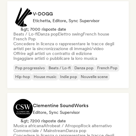
V-DOGG
Etichetta, Editore, Sync Supervisor
&gt; 7000 risposte date
Beats / Lo-fi
Danza pop
Elettro swing
French house
French Pop
Concedere in licenza o rappresentare le tracce degli
artisti per la sincronizzazione di immagini/video
Offrire agli artisti un contratto di edizione
Ingaggiare artisti o pubblicare la loro musica
Pop progressivo
Beats / Lo-fi
Danza pop
French Pop
Hip-hop
House music
Indie pop
Nouvelle scene
Clementine SoundWorks
Editore, Sync Supervisor
&gt; 7200 risposte date
Musica africana
Afrobeat / Afropop
Rock alternativo
Commerciale / Mainstream
Danza pop
Concedere in licenza o rappresentare le tracce degli