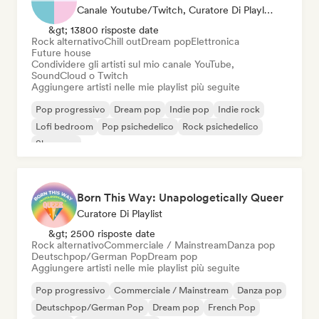
Canale Youtube/Twitch, Curatore Di Playlist
&gt; 13800 risposte date
Rock alternativo
Chill out
Dream pop
Elettronica
Future house
Condividere gli artisti sul mio canale YouTube,
SoundCloud o Twitch
Aggiungere artisti nelle mie playlist più seguite
Pop progressivo
Dream pop
Indie pop
Indie rock
Lofi bedroom
Pop psichedelico
Rock psichedelico
Shoegaze
Born This Way: Unapologetically Queer
Curatore Di Playlist
&gt; 2500 risposte date
Rock alternativo
Commerciale / Mainstream
Danza pop
Deutschpop/German Pop
Dream pop
Aggiungere artisti nelle mie playlist più seguite
Pop progressivo
Commerciale / Mainstream
Danza pop
Deutschpop/German Pop
Dream pop
French Pop