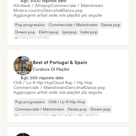
&gt; 3000 risposte date
Afrobeat / Afropop
Commerciale / Mainstream
Musica country
Dancehall
Danza pop
Aggiungere artisti nelle mie playlist più seguite
Pop progressivo
Commerciale / Mainstream
Danza pop
Dream pop
Elettropop
Iperpop
Indie pop
Pop internazionale
Best of Portugal & Spain
Curatore Di Playlist
&gt; 500 risposte date
Chill / Lo-fi Hip-Hop
Cloud Rap / Hip Hop
Commerciale / Mainstream
Dancehall
Danza pop
Aggiungere artisti nelle mie playlist più seguite
Pop progressivo
Chill / Lo-fi Hip-Hop
Commerciale / Mainstream
Danza pop
Dream pop
Pop internazionale
Musica latina
Pop latino