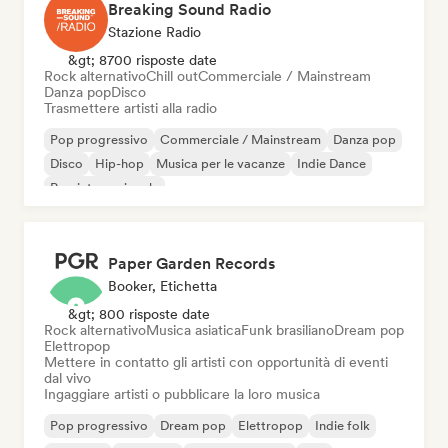
Breaking Sound Radio
Stazione Radio
&gt; 8700 risposte date
Rock alternativo
Chill out
Commerciale / Mainstream
Danza pop
Disco
Trasmettere artisti alla radio
Pop progressivo
Commerciale / Mainstream
Danza pop
Disco
Hip-hop
Musica per le vacanze
Indie Dance
Pop internazionale
Paper Garden Records
Booker, Etichetta
&gt; 800 risposte date
Rock alternativo
Musica asiatica
Funk brasiliano
Dream pop
Elettropop
Mettere in contatto gli artisti con opportunità di eventi
dal vivo
Ingaggiare artisti o pubblicare la loro musica
Pop progressivo
Dream pop
Elettropop
Indie folk