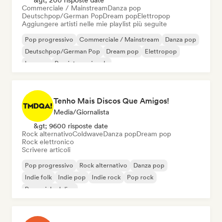
&gt; 200 risposte date
Commerciale / Mainstream
Danza pop
Deutschpop/German Pop
Dream pop
Elettropop
Aggiungere artisti nelle mie playlist più seguite
Pop progressivo
Commerciale / Mainstream
Danza pop
Deutschpop/German Pop
Dream pop
Elettropop
Iperpop
Pop internazionale
Tenho Mais Discos Que Amigos!
Media/Giornalista
&gt; 9600 risposte date
Rock alternativo
Coldwave
Danza pop
Dream pop
Rock elettronico
Scrivere articoli
Pop progressivo
Rock alternativo
Danza pop
Indie folk
Indie pop
Indie rock
Pop rock
Pop psichedelico