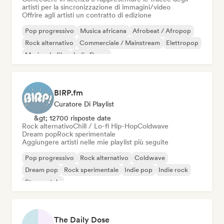
artisti per la sincronizzazione di immagini/video
Offrire agli artisti un contratto di edizione
Pop progressivo
Musica africana
Afrobeat / Afropop
Rock alternativo
Commerciale / Mainstream
Elettropop
Musica da film
Indie Dance
BIRP.fm
Curatore Di Playlist
&gt; 12700 risposte date
Rock alternativo
Chill / Lo-fi Hip-Hop
Coldwave
Dream pop
Rock sperimentale
Aggiungere artisti nelle mie playlist più seguite
Pop progressivo
Rock alternativo
Coldwave
Dream pop
Rock sperimentale
Indie pop
Indie rock
Strumentale
The Daily Dose