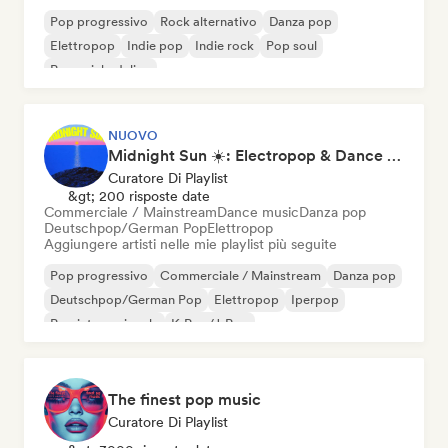
Pop progressivo
Rock alternativo
Danza pop
Elettropop
Indie pop
Indie rock
Pop soul
Pop psichedelico
NUOVO
Midnight Sun ☀️: Electropop & Dance Pop
Curatore Di Playlist
&gt; 200 risposte date
Commerciale / Mainstream
Dance music
Danza pop
Deutschpop/German Pop
Elettropop
Aggiungere artisti nelle mie playlist più seguite
Pop progressivo
Commerciale / Mainstream
Danza pop
Deutschpop/German Pop
Elettropop
Iperpop
Pop internazionale
K-Pop/J-Pop
The finest pop music
Curatore Di Playlist