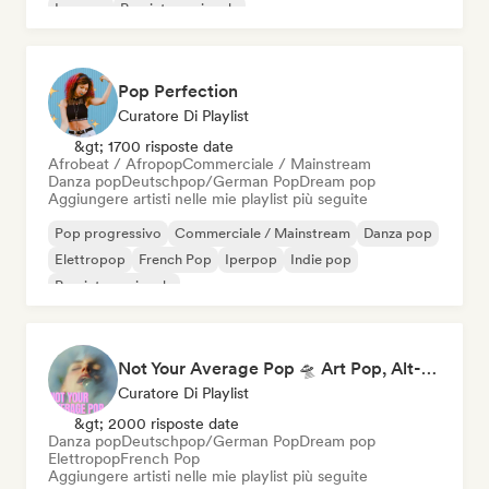
Iperpop
Pop internazionale
Pop Perfection
Curatore Di Playlist
&gt; 1700 risposte date
Afrobeat / Afropop
Commerciale / Mainstream
Danza pop
Deutschpop/German Pop
Dream pop
Aggiungere artisti nelle mie playlist più seguite
Pop progressivo
Commerciale / Mainstream
Danza pop
Elettropop
French Pop
Iperpop
Indie pop
Pop internazionale
Not Your Average Pop 🛸 Art Pop, Alt-Pop & Indie Pop
Curatore Di Playlist
&gt; 2000 risposte date
Danza pop
Deutschpop/German Pop
Dream pop
Elettropop
French Pop
Aggiungere artisti nelle mie playlist più seguite